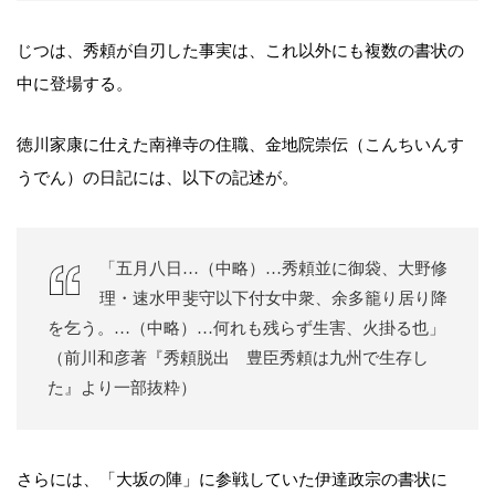
じつは、秀頼が自刃した事実は、これ以外にも複数の書状の
中に登場する。
徳川家康に仕えた南禅寺の住職、金地院崇伝（こんちいんす
うでん）の日記には、以下の記述が。
「五月八日…（中略）…秀頼並に御袋、大野修
理・速水甲斐守以下付女中衆、余多籠り居り降
を乞う。…（中略）…何れも残らず生害、火掛る也」
（前川和彦著『秀頼脱出 豊臣秀頼は九州で生存し
た』より一部抜粋）
さらには、「大坂の陣」に参戦していた伊達政宗の書状に