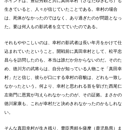
ポイントは、豊臣秀頼と共に真田幸村（さなだゆきむら）も
生きていると、人々が信じていたことである。幸村の場合
は、死体がなかったのではなく、あり過ぎたのが問題となっ
た。要は何人もの影武者を立てていたのである。
それもややこしいのは、幸村の影武者は長い年月をかけて仕
込まれていたということ。開戦前に真田幸村として、松平忠
昌らを訪問したのも、本当は誰だか分からないのだ。そのた
め、徳川方の武将らは、自分が知っている人物こそ「真田幸
村」だと信じ、彼らが口にする幸村の容貌は、どれも一致し
なかったという。何より、幸村と思われる首を挙げた西尾仁
左衛門に恩賞が与えられなかったのが、その証拠。まさかの
徳川家康も、これが幸村だと決めきれなかったのかもしれな
い。
そんな真田幸村が生き残り、豊臣秀頼を薩摩（鹿児島県）ま