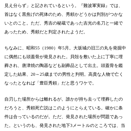
見え分らず」と記されているという。『難波軍実録』では、
首はなく黒焦げの死体のため、秀頼かどうかは判別がつかな
いとのこと。ただ、秀吉の秘蔵であった吉光の名刀と一緒で
あったため、秀頼だと判定されたようだ。
ちなみに、昭和55（1980）年5月。大坂城の旧三の丸を発掘中
に偶然にも頭蓋骨が発見された。貝殻を敷いた上に丁寧に埋
葬され、唐津焼の陶器なども副葬品として出土。頭蓋骨を鑑
定した結果、20～25歳までの男性と判明。高貴な人物で亡く
なったとなれば「豊臣秀頼」だと思うワケで。
自刃した場所からは離れるが。誰かが持ち去って埋葬したの
だろうと、秀頼死亡説はこのようにとらえている。確かに条
件は合っているのだが。ただ、発見された場所が問題であっ
た。というのも、発見された地下3メートルのところでは、当