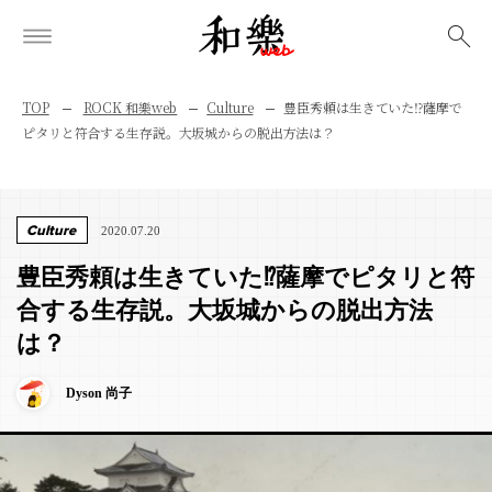
検索
TOP
ROCK 和樂web
Culture
豊臣秀頼は生きていた⁉︎薩摩で
ピタリと符合する生存説。大坂城からの脱出方法は？
Culture
2020.07.20
豊臣秀頼は生きていた⁉︎薩摩でピタリと符
合する生存説。大坂城からの脱出方法
は？
Dyson 尚子