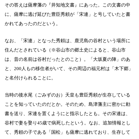
その答えは薩摩藩の『井知地文書』にあった。この文書の中
に、薩摩に逃げ延びた豊臣秀頼が「宋連」と号していたと書
かれてあったのだという。
なお、「宋連」となった秀頼は、鹿児島の谷村という場所に
住んだとされている（※谷山市の郷土史によると、谷山市
は、昔の名前は谷村だったとのこと）。「大坂夏の陣」のあ
と、200人もの移住者がいて、その周辺の福元村は「木下郷」
と名付けられることに。
当時の後水尾（ごみずのお）天皇も豊臣秀頼が生存している
ことを知っていたのだとか。そのため、島津藩主に密かに勅
書を送り、宋連を置くようにと指示したとも。その宋連は、
谷村で妻を娶り45歳で病死したという。なお、追加情報とし
て、秀頼の子である「国松」も薩摩に逃れており、生存して