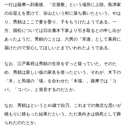
一行は薩摩へ到着後、「古屋敷」という場所に上陸。島津家
の出迎えを受けて、谷山という村に落ち着いたという。やは
り、秀頼はここで妻を娶り、子をもうけたようである。一
方、国松については日出藩木下家より引き取るとの申し出が
あったようだ。秀頼のことは、六男の「宋連」として幕府に
届けたので安心してほしいとまでいわれたようである。
なお、江戸幕府は秀頼の生存をずっと疑っていた。そのた
め、秀頼は新しい仮の家名を使ったという。それが、木下の
「木」と馬場の「場」を合わせた「木場」。薩摩では「コ
バ」「コバン」と発音するのだとか。
なお、秀頼はというと45歳で自刃。これまでの無念な思いが
積もりに積もった結果だという。ただ表向きは病死として葬
られたのだとか。