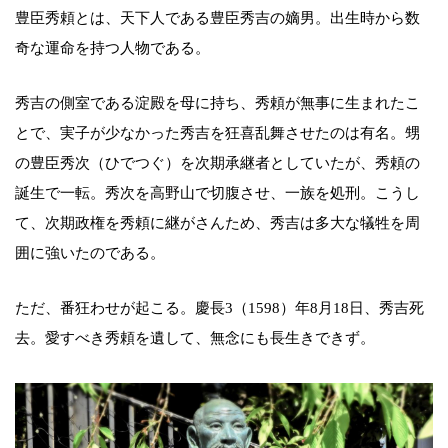
豊臣秀頼とは、天下人である豊臣秀吉の嫡男。出生時から数
奇な運命を持つ人物である。
秀吉の側室である淀殿を母に持ち、秀頼が無事に生まれたこ
とで、実子が少なかった秀吉を狂喜乱舞させたのは有名。甥
の豊臣秀次（ひでつぐ）を次期承継者としていたが、秀頼の
誕生で一転。秀次を高野山で切腹させ、一族を処刑。こうし
て、次期政権を秀頼に継がさんため、秀吉は多大な犠牲を周
囲に強いたのである。
ただ、番狂わせが起こる。慶長3（1598）年8月18日、秀吉死
去。愛すべき秀頼を遺して、無念にも長生きできず。