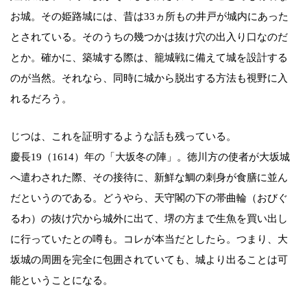
お城。その姫路城には、昔は33ヵ所もの井戸が城内にあった
とされている。そのうちの幾つかは抜け穴の出入り口なのだ
とか。確かに、築城する際は、籠城戦に備えて城を設計する
のが当然。それなら、同時に城から脱出する方法も視野に入
れるだろう。
じつは、これを証明するような話も残っている。
慶長19（1614）年の「大坂冬の陣」。徳川方の使者が大坂城
へ遣わされた際、その接待に、新鮮な鯛の刺身が食膳に並ん
だというのである。どうやら、天守閣の下の帯曲輪（おびぐ
るわ）の抜け穴から城外に出て、堺の方まで生魚を買い出し
に行っていたとの噂も。コレが本当だとしたら。つまり、大
坂城の周囲を完全に包囲されていても、城より出ることは可
能ということになる。