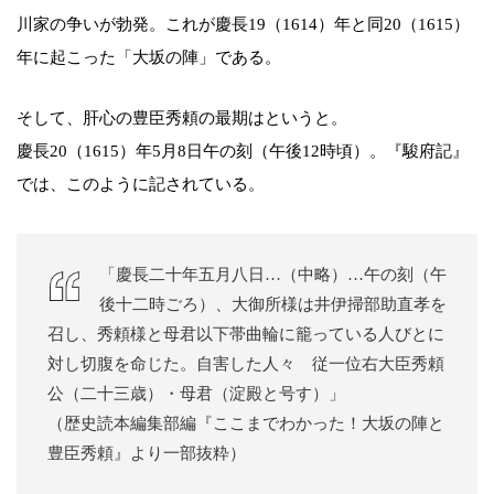
川家の争いが勃発。これが慶長19（1614）年と同20（1615）
年に起こった「大坂の陣」である。
そして、肝心の豊臣秀頼の最期はというと。
慶長20（1615）年5月8日午の刻（午後12時頃）。『駿府記』
では、このように記されている。
「慶長二十年五月八日…（中略）…午の刻（午
後十二時ごろ）、大御所様は井伊掃部助直孝を
召し、秀頼様と母君以下帯曲輪に籠っている人びとに
対し切腹を命じた。自害した人々 従一位右大臣秀頼
公（二十三歳）・母君（淀殿と号す）」
（歴史読本編集部編『ここまでわかった！大坂の陣と
豊臣秀頼』より一部抜粋）