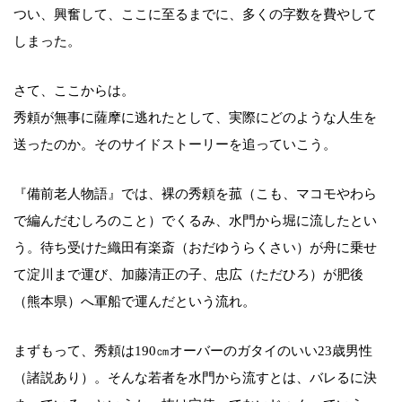
つい、興奮して、ここに至るまでに、多くの字数を費やして
しまった。
さて、ここからは。
秀頼が無事に薩摩に逃れたとして、実際にどのような人生を
送ったのか。そのサイドストーリーを追っていこう。
『備前老人物語』では、裸の秀頼を菰（こも、マコモやわら
で編んだむしろのこと）でくるみ、水門から堀に流したとい
う。待ち受けた織田有楽斎（おだゆうらくさい）が舟に乗せ
て淀川まで運び、加藤清正の子、忠広（ただひろ）が肥後
（熊本県）へ軍船で運んだという流れ。
まずもって、秀頼は190㎝オーバーのガタイのいい23歳男性
（諸説あり）。そんな若者を水門から流すとは、バレるに決