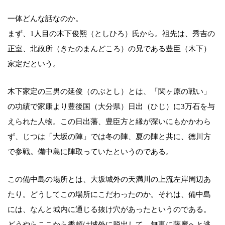
一体どんな話なのか。
まず、1人目の木下俊熈（としひろ）氏から。祖先は、秀吉の
正室、北政所（きたのまんどころ）の兄である豊臣（木下）
家定だという。
木下家定の三男の延俊（のぶとし）とは、「関ヶ原の戦い」
の功績で家康より豊後国（大分県）日出（ひじ）に3万石を与
えられた人物。この日出藩、豊臣方と縁が深いにもかかわら
ず、じつは「大坂の陣」では冬の陣、夏の陣と共に、徳川方
で参戦。備中島に陣取っていたというのである。
この備中島の場所とは、大坂城外の天満川の上流左岸周辺あ
たり。どうしてこの場所にこだわったのか。それは、備中島
には、なんと城内に通じる抜け穴があったというのである。
どうやらここから秀頼は城外に脱出して、無事に薩摩へと逃