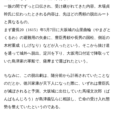
一族の間でずっと口伝され、受け継がれてきた内容。木場貞
幹氏に伝わったとされる内容は、先ほどの秀頼の脱出ルート
と異なるもの。
まず慶長20（1615）年5月7日に大坂城の山里曲輪（やまざと
くるわ）の避難用の矢倉に、豊臣秀頼や長男の国松、側近の
木村重成（しげなり）などが入ったという。そこから抜け道
を通って城外へ脱出。淀川を下り、大坂湾口付近で陣取って
いた島津家の軍船で、薩摩まで運ばれたという。
ちなみに、この脱出劇は、随分前から計画されていたことな
のだとか。徳川家康が天下人になった際に、いずれは豊臣氏
が滅ぼされると予測。大坂城に出仕していた馬場文次郎（ば
んばもんじろう）が島津義弘らに相談し、亡命の受け入れ態
勢を整えていたというのである。