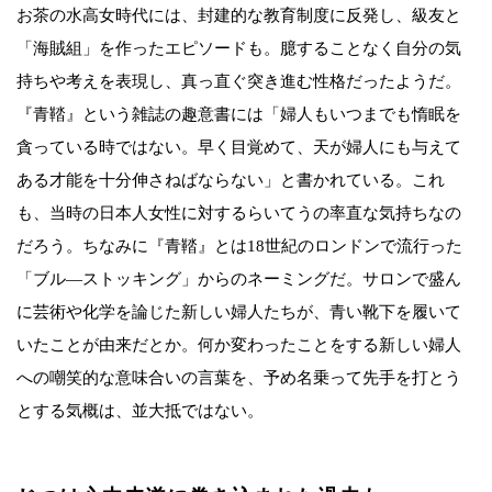
お茶の水高女時代には、封建的な教育制度に反発し、級友と
「海賊組」を作ったエピソードも。臆することなく自分の気
持ちや考えを表現し、真っ直ぐ突き進む性格だったようだ。
『青鞜』という雑誌の趣意書には「婦人もいつまでも惰眠を
貪っている時ではない。早く目覚めて、天が婦人にも与えて
ある才能を十分伸さねばならない」と書かれている。これ
も、当時の日本人女性に対するらいてうの率直な気持ちなの
だろう。ちなみに『青鞜』とは18世紀のロンドンで流行った
「ブル―ストッキング」からのネーミングだ。サロンで盛ん
に芸術や化学を論じた新しい婦人たちが、青い靴下を履いて
いたことが由来だとか。何か変わったことをする新しい婦人
への嘲笑的な意味合いの言葉を、予め名乗って先手を打とう
とする気概は、並大抵ではない。