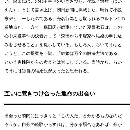
い。森田氏はこの心中事件のいきさつを、小説『煤煙（ばい
えん）』として書き上げ、朝日新聞に掲載した。晴れて小説
家デビューしたのである。売名行為とも取られるウルトラGの
着地点だ。一方で、森田氏が師事していた夏目漱石は、この
心中未遂事件の決着として「森田から平塚家へ結婚の申し込
みをさせること」を提示している。もちろん、らいてうはと
いうと、この提案を一蹴。「結婚は万全の解決方法である」
という男性陣からの考えとは異にしている。当時から、らい
てうには独自の結婚観があったと思われる。
互いに惹きつけ合った運命の出会い
出会った瞬間にはっきりと「この人だ」と分かるものなのだ
ろうか。自分の経験からすれば、分かる場合もあれば、分か