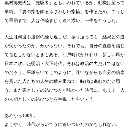
奥村博史氏は「先駆者」ともいわれているが、動機は至って
単純。「妻の指を飾るふさわしい指輪」を作るため。こうし
て最期まで二人は仲睦まじく連れ添い、一生を全うした。
人生は何度も選択の繰り返しだ。振り返っても、結局どの道
が良かったのか、分からない。それでも、自分の直感を信じ
て進むしかないときもある。江戸時代が終わり、新しい風が
日本に吹いた明治・大正時代。それは政治の力だけではない
のだろう。平塚らいてうのように、迷いながらも自分の信念
を貫いた人たちの人生の積み重ねで、時代は進むのだと思
う。まだ家としての結びつきが強かった時代に、あえて一人
の人間としての結びつきを重視したらいてう。
あれから100年。
ようやく、時代がらいてうに追いついたのかもしれない。