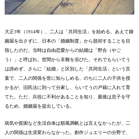
大正3年（1914年）、二人は「共同生活」を始める。あえて婚
姻届を出さずに、日本の「婚姻制度」から脱却することを目
指したのだ。当時は自由恋愛からの結婚は「野合（やご
う）」と呼ばれ、世間から非難を浴びた。それでもらいてう
は諦めず、さらに「結婚」と区別した「共同生活」という言
葉で、二人の関係を世に知らしめる。のちに二人の子供を授
かるが、旧民法に則って分家し、らいてうの戸籍に入れて育
てた。ただ、兵役に不利があることを知り、最後は息子を守
るため、婚姻届を提出している。
病気や貧困など生活自体は順風満帆とは言えなかったが、二
人の関係は生涯変わらなかった。創作ジュエリーの分野で、