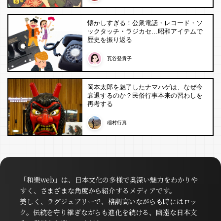
懐かしすぎる！公衆電話・レコード・ソ
ックタッチ・ラジカセ…昭和アイテムで
歴史を振り返る
瓦谷登貴子
岡本太郎を魅了したナマハゲは、なぜ今
衰退するのか？民俗行事本来の習わしを
再考する
稲村行真
「和樂web」は、日本文化の多様で奥深い魅力をわかりや
すく、さまざまな角度から紹介するメディアです。
美しく、ラグジュアリーで、格調高いながらも時にはロッ
ク。伝統を守り継ぎながらも進化を続ける、幽遠な日本文