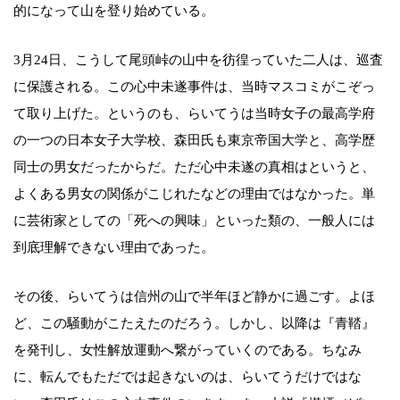
的になって山を登り始めている。
3月24日、こうして尾頭峠の山中を彷徨っていた二人は、巡査
に保護される。この心中未遂事件は、当時マスコミがこぞっ
て取り上げた。というのも、らいてうは当時女子の最高学府
の一つの日本女子大学校、森田氏も東京帝国大学と、高学歴
同士の男女だったからだ。ただ心中未遂の真相はというと、
よくある男女の関係がこじれたなどの理由ではなかった。単
に芸術家としての「死への興味」といった類の、一般人には
到底理解できない理由であった。
その後、らいてうは信州の山で半年ほど静かに過ごす。よほ
ど、この騒動がこたえたのだろう。しかし、以降は『青鞜』
を発刊し、女性解放運動へ繋がっていくのである。ちなみ
に、転んでもただでは起きないのは、らいてうだけではな