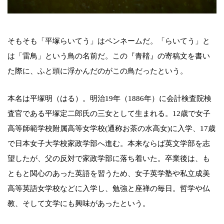
そもそも「平塚らいてう」はペンネームだ。「らいてう」と
は「雷鳥」という鳥の名前だ。この『青鞜』の寄稿文を書い
た際に、ふと頭に浮かんだのがこの鳥だったという。
本名は平塚明（はる）。明治19年（1886年）に会計検査院検
査官である平塚定二郎氏の三女として生まれる。12歳で女子
高等師範学校附属高等女学校(通称お茶の水高女)に入学、17歳
で日本女子大学校家政学部へ進む。本来ならば英文学部を志
望したが、父の反対で家政学部に落ち着いた。卒業後は、も
ともと関心のあった英語を習うため、女子英学塾や私立成美
高等英語女学校などに入学し、勉強と座禅の毎日。哲学や仏
教、そして文学にも興味があったという。