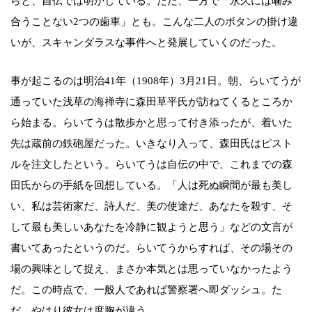
らと、自伝では明かしている。ただ、一方で「永久には噛み
合うことない2つの歯車」とも。こんな二人のボタンの掛け違
いが、スキャンダラスな事件へと発展していくのだった。
事が起こるのは明治41年（1908年）3月21日。朝、らいてうが
通っていた浅草の海禅寺に森田草平氏が訪ねてくるところか
ら始まる。らいてうは散歩かと思って付き添ったが、着いた
先は蔵前の鉄砲屋だった。いきなり入って、森田氏はピスト
ルを注文したという。らいてうは自伝の中で、これまでの森
田氏からの手紙を回想している。「人は死ぬ瞬間が最も美し
い、私は芸術家だ、詩人だ、美の使途だ、あなたを殺す、そ
して最も美しいあなたを冷静に観ようと思う」などの文言が
書いてあったというのだ。らいてうからすれば、その場その
場の興味として捉え、まさか本気とは思っていなかったよう
だ。この時点で、一般人であれば警察署へ即ダッシュ。た
だ、やはり彼女は度胸が違う。