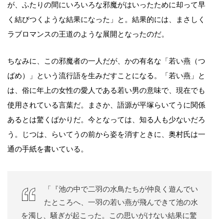
が、ふたりの間にいろいろな邪魔がはいったために却って早
く結びつくような結果になった」と。結果的には、まさしく
ラブロマンスの王道のような展開となったのだ。
ちなみに、この邪魔者の一人だが、かの有名な「若い燕（つ
ばめ）」という流行語を生みだすことになる。「若い燕」と
は、俗に年上の女性の愛人である若い男の意味で、現在でも
使用されている言葉だ。まさか、語源が平塚らいてうに関係
あるとは驚くばかりだ。今となっては、知る人も少ないだろ
う。じつは、らいてうの前から姿を消すときに、奥村氏は一
通の手紙を書いている。
「『池の中で二羽の水鳥たちが仲良く遊んでい
たところへ、一羽の若い燕が飛んできて池の水
を濁し、騒ぎが起こった。この思いがけない結果に驚