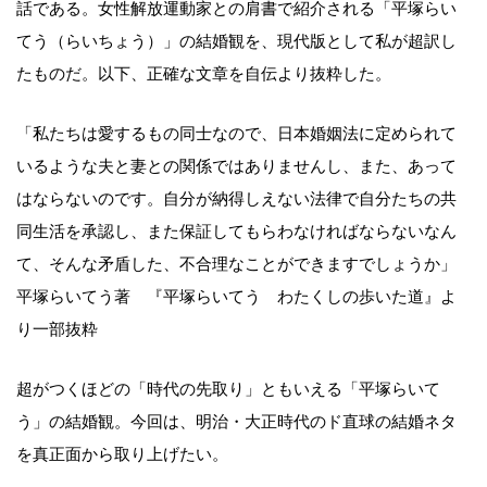
話である。女性解放運動家との肩書で紹介される「平塚らい
てう（らいちょう）」の結婚観を、現代版として私が超訳し
たものだ。以下、正確な文章を自伝より抜粋した。
「私たちは愛するもの同士なので、日本婚姻法に定められて
いるような夫と妻との関係ではありませんし、また、あって
はならないのです。自分が納得しえない法律で自分たちの共
同生活を承認し、また保証してもらわなければならないなん
て、そんな矛盾した、不合理なことができますでしょうか」
平塚らいてう著 『平塚らいてう わたくしの歩いた道』よ
り一部抜粋
超がつくほどの「時代の先取り」ともいえる「平塚らいて
う」の結婚観。今回は、明治・大正時代のド直球の結婚ネタ
を真正面から取り上げたい。