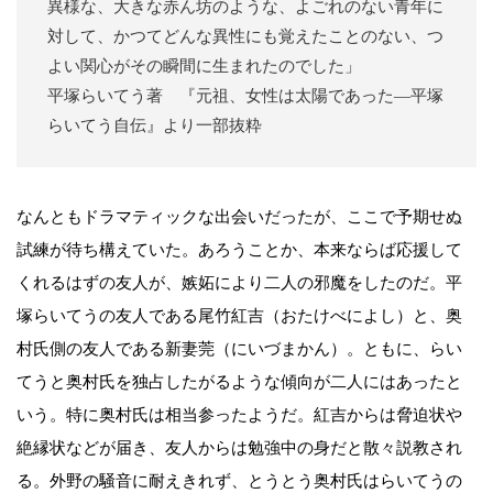
異様な、大きな赤ん坊のような、よごれのない青年に
対して、かつてどんな異性にも覚えたことのない、つ
よい関心がその瞬間に生まれたのでした」
平塚らいてう著 『元祖、女性は太陽であった―平塚
らいてう自伝』より一部抜粋
なんともドラマティックな出会いだったが、ここで予期せぬ
試練が待ち構えていた。あろうことか、本来ならば応援して
くれるはずの友人が、嫉妬により二人の邪魔をしたのだ。平
塚らいてうの友人である尾竹紅吉（おたけべによし）と、奥
村氏側の友人である新妻莞（にいづまかん）。ともに、らい
てうと奥村氏を独占したがるような傾向が二人にはあったと
いう。特に奥村氏は相当参ったようだ。紅吉からは脅迫状や
絶縁状などが届き、友人からは勉強中の身だと散々説教され
る。外野の騒音に耐えきれず、とうとう奥村氏はらいてうの