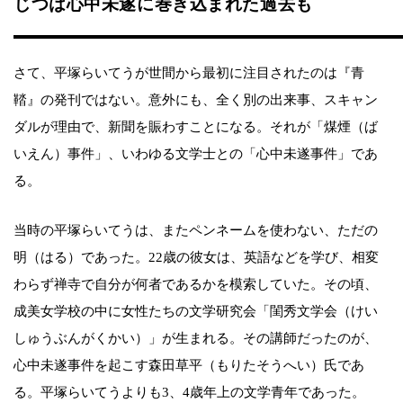
じつは心中未遂に巻き込まれた過去も
さて、平塚らいてうが世間から最初に注目されたのは『青
鞜』の発刊ではない。意外にも、全く別の出来事、スキャン
ダルが理由で、新聞を賑わすことになる。それが「煤煙（ば
いえん）事件」、いわゆる文学士との「心中未遂事件」であ
る。
当時の平塚らいてうは、またペンネームを使わない、ただの
明（はる）であった。22歳の彼女は、英語などを学び、相変
わらず禅寺で自分が何者であるかを模索していた。その頃、
成美女学校の中に女性たちの文学研究会「閨秀文学会（けい
しゅうぶんがくかい）」が生まれる。その講師だったのが、
心中未遂事件を起こす森田草平（もりたそうへい）氏であ
る。平塚らいてうよりも3、4歳年上の文学青年であった。