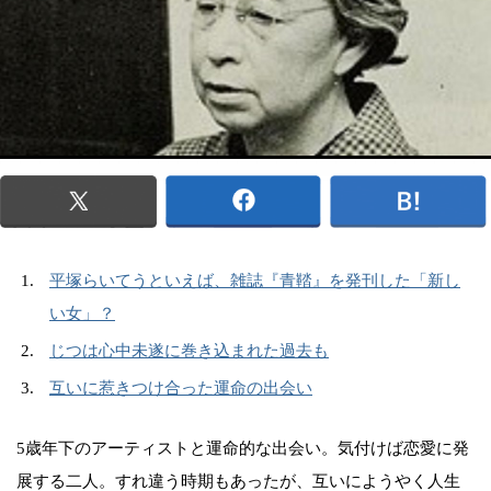
平塚らいてうといえば、雑誌『青鞜』を発刊した「新し
い女」？
じつは心中未遂に巻き込まれた過去も
互いに惹きつけ合った運命の出会い
5歳年下のアーティストと運命的な出会い。気付けば恋愛に発
展する二人。すれ違う時期もあったが、互いにようやく人生