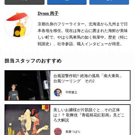
Dyson 尚子
京都出身のフリーライター。北海道から九州まで日
本各地を移住。現在は海と山に囲まれた海鮮が美味
しい町で、やはり馬車馬の如く執筆中。歴史（特に
戦国史）、社寺参詣、職人インタビューが得意。
担当スタッフのおすすめ
台風迎撃作戦!! 絶海の孤島「南大東島」
台風ツーリング その2
平野勝之
美しいお嬢様が片肌脱ぐと…その正体
は！？ 歌舞伎『青砥稿花紅彩画』見どこ
ろ大解説
進藤つばら