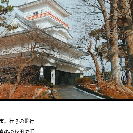
市。行きの飛行
真冬の秋田で手