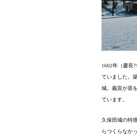
1602年（慶
ていました。築
城。義宣が居を
ています。
久保田城の特
らつくらなか