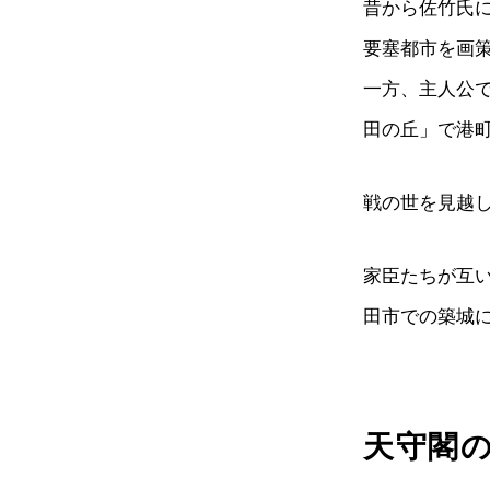
昔から佐竹氏
要塞都市を画
一方、主人公
田の丘」で港
戦の世を見越
家臣たちが互
田市での築城
天守閣