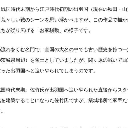
、戦国時代末期から江戸時代初期の出羽国（現在の秋田・山
、荒々しい戦のシーンを思い浮かべますが、この作品で描か
たちが繰り広げる「お家騒動」の様子です。
の流れをくむ名門で、全国の大名の中でも古い歴史を持つ一
の茨城県周辺）を領土としていましたが、関ヶ原の戦いで西
だった出羽国へと追いやられてしまうのです。
戦国時代末期。佐竹氏が出羽国へ追いやられた直後からスタ
城を建築することになった佐竹氏ですが、築城場所で家臣た
す。