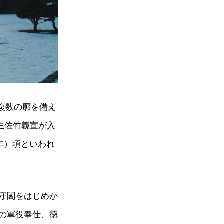
、複数の廓を備え
藩主佐竹義宣が入
年）頃といわれ
守閣をはじめか
の軍役奉仕、徳