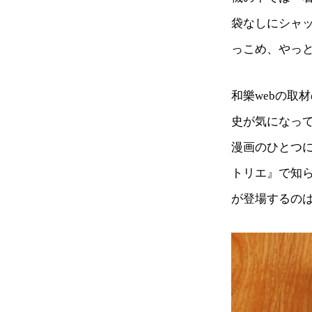
袋なしにシャ
っこめ、やっ
和樂webの取
史が気になっ
漫画のひとつ
トリエ』で知
が登場するの