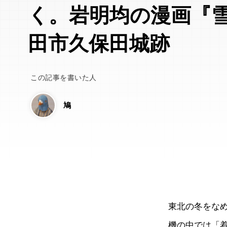
く。岩明均の漫画『
田市久保田城跡
この記事を書いた人
鳩
東北の冬をな
機の中では「