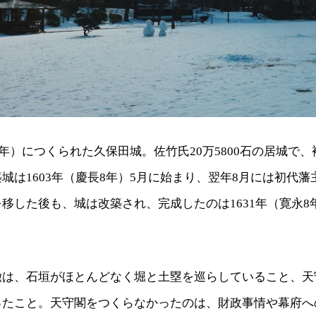
長7年）につくられた久保田城。佐竹氏20万5800石の居城で
城は1603年（慶長8年）5月に始まり、翌年8月には初代
移した後も、城は改築され、完成したのは1631年（寛永8
徴は、石垣がほとんどなく堀と土塁を巡らしていること、天
ったこと。天守閣をつくらなかったのは、財政事情や幕府へ