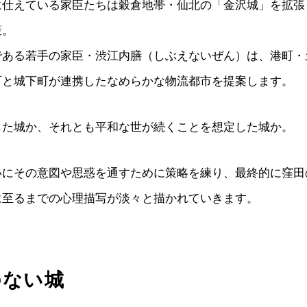
に仕えている家臣たちは穀倉地帯・仙北の「金沢城」を拡張
策。
である若手の家臣・渋江内膳（しぶえないぜん）は、港町・
町と城下町が連携したなめらかな物流都市を提案します。
した城か、それとも平和な世が続くことを想定した城か。
いにその意図や思惑を通すために策略を練り、最終的に窪田
に至るまでの心理描写が淡々と描かれていきます。
のない城