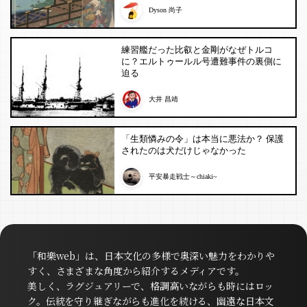
Dyson 尚子
練習艦だった比叡と金剛がなぜトルコ
に？エルトゥールル号遭難事件の裏側に
迫る
大井 昌靖
「生類憐みの令」は本当に悪法か？ 保護
されたのは犬だけじゃなかった
平安暴走戦士～chiaki~
「和樂web」は、日本文化の多様で奥深い魅力をわかりや
すく、さまざまな角度から紹介するメディアです。
美しく、ラグジュアリーで、格調高いながらも時にはロッ
ク。伝統を守り継ぎながらも進化を続ける、幽遠な日本文