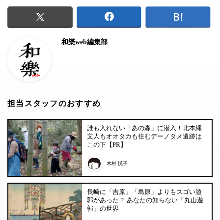
和樂web編集部
担当スタッフのおすすめ
誰も入れない「あの森」に潜入！北本縄
文人もオオタカも住むデーノタメ遺跡は
この下【PR】
木村 悦子
長崎に「吉原」「島原」よりもスゴい遊
郭があった？ あなたの知らない「丸山遊
郭」の世界