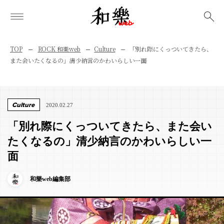
検索
TOP
ROCK 和樂web
Culture
「別れ際にくっついてきたら、
また会いたくなるの」清少納言のかわいらしい一面
Culture
2020.02.27
「別れ際にくっついてきたら、また会い
たくなるの」清少納言のかわいらしい一
面
和樂web編集部