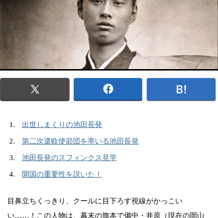
出世しまくりの池田長発
第二次遣欧使節団を率いる池田長発
池田長発のスフィンクス見学
開国の重要性を説いた！
目鼻立ちくっきり、クールに目下ろす視線がかっこい
い……！この人物は、幕末の旗本で備中・井原（現在の岡山