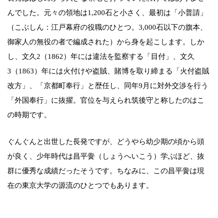
んでした。元々の領地は1,200石と小さく、最初は「小普請」
（こぶしん：江戸幕府の役職のひとつ。3,000石以下の旗本、
御家人の無役の者で編成された）から身を起こします。しか
し、文久2（1862）年には違法を監察する「目付」、文久
3（1863）年には火付けや盗賊、賭博を取り締まる「火付盗賊
改方」、「京都町奉行」と歴任し、同年9月に対外交渉を行う
「外国奉行」に抜擢。官位を与えられ筑後守と称したのはこ
の時期です。
ぐんぐんと出世した長発ですが、どうやら幼少期の頃から頭
が良く、少年時代は昌平黌（しょうへいこう）学ぶほど、抜
群に優秀な成績だったそうです。ちなみに、この昌平黌は現
在の東京大学の源流のひとつでもあります。