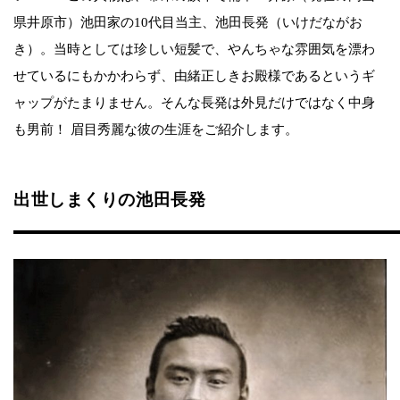
県井原市）池田家の10代目当主、池田長発（いけだながお
き）。当時としては珍しい短髪で、やんちゃな雰囲気を漂わ
せているにもかかわらず、由緒正しきお殿様であるというギ
ャップがたまりません。そんな長発は外見だけではなく中身
も男前！ 眉目秀麗な彼の生涯をご紹介します。
出世しまくりの池田長発