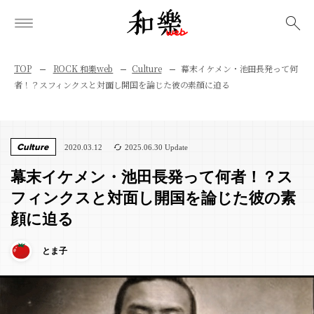
検索
TOP
ROCK 和樂web
Culture
幕末イケメン・池田長発って何
者！？スフィンクスと対面し開国を論じた彼の素顔に迫る
Culture
2020.03.12
2025.06.30 Update
幕末イケメン・池田長発って何者！？ス
フィンクスと対面し開国を論じた彼の素
顔に迫る
とま子