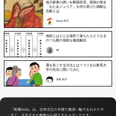
徳川家康の誘いを断固拒否。異国の美女
「おたあジュリア」を待ち受けた残酷な
悲劇とは
Dyson 尚子
地獄とはどんな場所？落ちたらどうなる
の？仏教の地獄を徹底解説
鳩
運を良くする方法とは？コツを仏教系大
学の先生に聞いてみた
木村 悦子
「和樂web」は、日本文化の多様で奥深い魅力をわかりや
すく、さまざまな角度から紹介するメディアです。