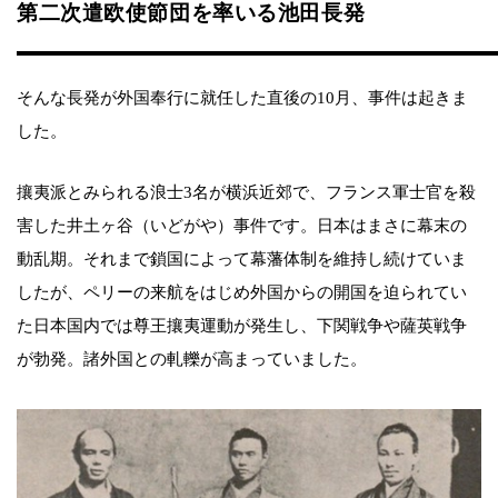
第二次遣欧使節団を率いる池田長発
そんな長発が外国奉行に就任した直後の10月、事件は起きま
した。
攘夷派とみられる浪士3名が横浜近郊で、フランス軍士官を殺
害した井土ヶ谷（いどがや）事件です。日本はまさに幕末の
動乱期。それまで鎖国によって幕藩体制を維持し続けていま
したが、ペリーの来航をはじめ外国からの開国を迫られてい
た日本国内では尊王攘夷運動が発生し、下関戦争や薩英戦争
が勃発。諸外国との軋轢が高まっていました。