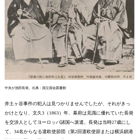
中央が池田長発。出典：国立国会図書館
井土ヶ谷事件の犯人は見つかりませんでしたが、それがきっ
かけとなり、文久3（1863）年、幕府は見識に優れていた長発
を交渉人としてヨーロッパ諸国へ派遣。長発は当時27歳にし
て、34名からなる遣欧使節団（第2回遣欧使節または横浜鎖港