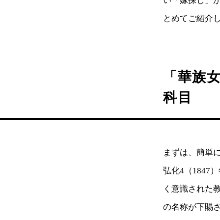
い「嫁探し」
とめてご紹介
「華族
科目
まずは、簡単
弘化4（184
く意識された教
の名称が下賜