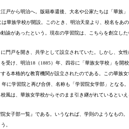
は江戸から明治へ。版籍奉還後、大名や公家たちは「華族」
）年には華族学校が開設。このとき、明治天皇より、校名をあ
の勅諭があったという。現在の学習院は、こちらを創立した
もに門戸を開き、共学として設立されていた。しかし、女性
を受け、明治18（1885）年、四谷に「華族女学校」を開
対する本格的な教育機関が設立されたのである。この華族女
06）年に学習院と再び合併、名称も「学習院女学部」となる
る校風は、華族女学校からそのまま引き継がれているといえ
習院女子部一覧』である。いうなれば、学則のようなもの。
よう。