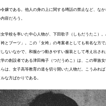
の令嬢である。他人の身の上に関する噂話の禁止など、なか
い内容だろう。
族女学校を率いた中心人物が、下田歌子（しもだうたこ）。
「袴とブーツ」。この「女袴」の考案者としても有名な方で
着しないなかで、和服かつ動きやすい服装として考え出され
大学の創設者である津田梅子（つだうめこ）は、この華族女
ちらは、女子高等教育の道を切り開いた人物だ。こうみれば
フルな方ばかりである。