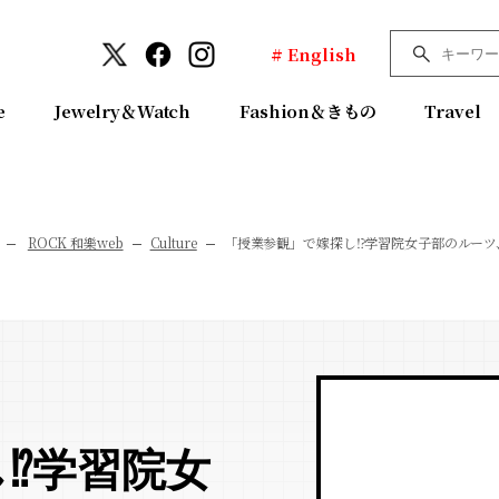
# English
e
Jewelry＆Watch
Fashion＆きもの
Travel
ROCK 和樂web
Culture
「授業参観」で嫁探し⁉︎学習院女子部のルー
⁉︎学習院女