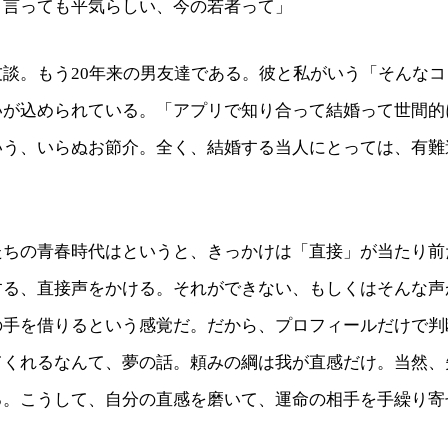
ト言っても平気らしい、今の若者って」
友談。もう20年来の男友達である。彼と私がいう「そんな
いが込められている。「アプリで知り合って結婚って世間的
いう、いらぬお節介。全く、結婚する当人にとっては、有難
。
たちの青春時代はというと、きっかけは「直接」が当たり前
する、直接声をかける。それができない、もしくはそんな声
の手を借りるという感覚だ。だから、プロフィールだけで判
てくれるなんて、夢の話。頼みの綱は我が直感だけ。当然、
る。こうして、自分の直感を磨いて、運命の相手を手繰り寄