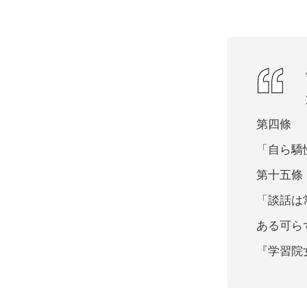
第四條
「自ら驕
第十五條
「談話は
ある可ら
『学習院