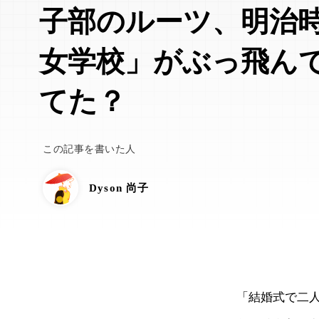
子部のルーツ、明治
女学校」がぶっ飛ん
てた？
この記事を書いた人
Dyson 尚子
「結婚式で二