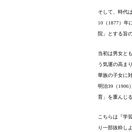
そして、時代
10（1877
院」とする旨
当初は男女と
う気運の高まり
華族の子女に
明治39（19
育」を重んじ
こちらは『学
り一部抜粋し