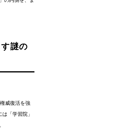
」の内側を、ま
出す謎の
の権威復活を強
には「学習院」
。