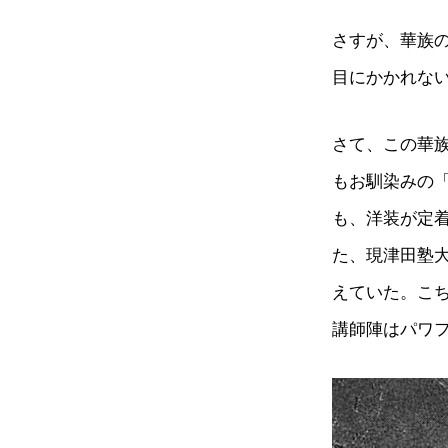
さすが、華族
目にかかれな
さて、この華
もお馴染みの
も、洋装が定
た、現津田塾
えていた。こ
講師陣はパワ