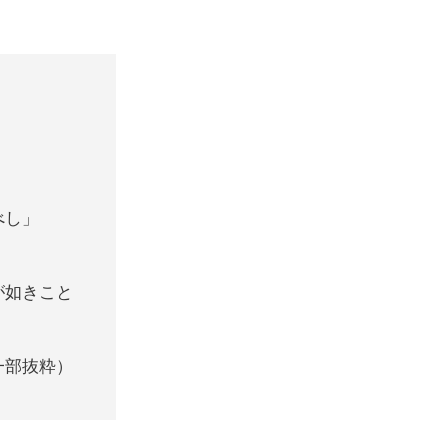
べし」
が如きこと
一部抜粋）