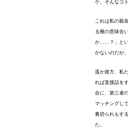
ケ。そんなコ
これは私の親
る種の意味合
か……？」と
かないのだが
遥か彼方、私
れば直接話を
合に、第三者
マッチングし
裏切られもす
た。