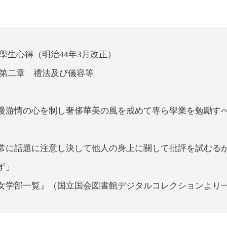
學生心得（明治44年3月改正）
第二章 禮法及び儀容等
慢游情の心を制し奢侈華美の風を戒めて専ら學業を勉勵す
常に話題に注意し決して他人の身上に關して批評を試むる
ず」
女学部一覧』（国立国会図書館デジタルコレクションより