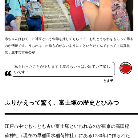
赤ちゃんはおでこに神宝という朱印を押してもらって、お札とうちわをもらって帰る
のが伝統です。うちわは「内輪もめがないように」といただくんですって（写真提
供：北本市市長公室）
私も行ったことがあります！屋台もいっぱい出ていて楽し
いです！
とま子
ふりかえって驚く、富士塚の歴史とひみつ
江戸市中でもっとも古い富士塚といわれるのが東京の高田稲
荷神社（現在の早稲田水稲荷神社）にある1780年に作られた