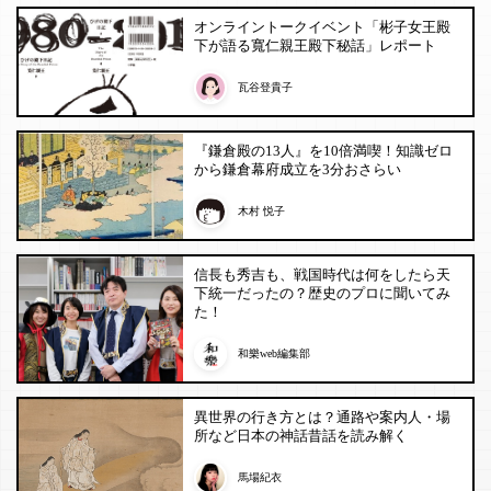
オンライントークイベント「彬子女王殿
下が語る寬仁親王殿下秘話」レポート
瓦谷登貴子
『鎌倉殿の13人』を10倍満喫！知識ゼロ
から鎌倉幕府成立を3分おさらい
木村 悦子
信長も秀吉も、戦国時代は何をしたら天
下統一だったの？歴史のプロに聞いてみ
た！
和樂web編集部
異世界の行き方とは？通路や案内人・場
所など日本の神話昔話を読み解く
馬場紀衣