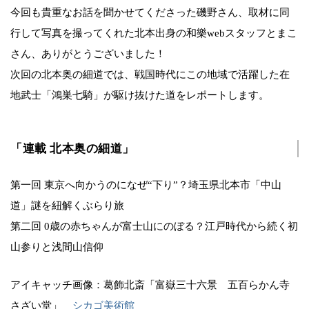
今回も貴重なお話を聞かせてくださった磯野さん、取材に同
行して写真を撮ってくれた北本出身の和樂webスタッフとまこ
さん、ありがとうございました！
次回の北本奥の細道では、戦国時代にこの地域で活躍した在
地武士「鴻巣七騎」が駆け抜けた道をレポートします。
「連載 北本奥の細道」
第一回 東京へ向かうのになぜ“下り”？埼玉県北本市「中山
道」謎を紐解くぶらり旅
第二回 0歳の赤ちゃんが富士山にのぼる？江戸時代から続く初
山参りと浅間山信仰
アイキャッチ画像：葛飾北斎「富嶽三十六景 五百らかん寺
さざい堂」
シカゴ美術館