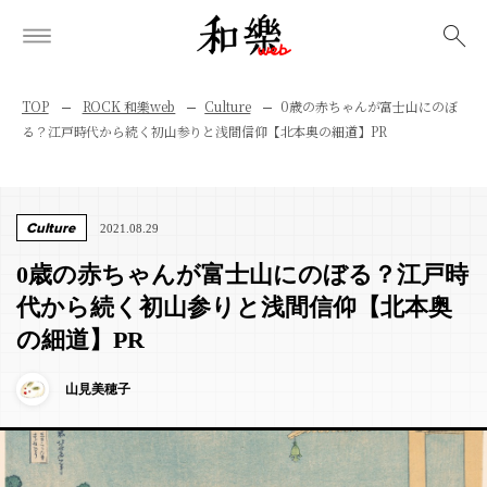
検索
TOP
ROCK 和樂web
Culture
0歳の赤ちゃんが富士山にのぼ
る？江戸時代から続く初山参りと浅間信仰【北本奥の細道】PR
Culture
2021.08.29
0歳の赤ちゃんが富士山にのぼる？江戸時
代から続く初山参りと浅間信仰【北本奥
の細道】PR
山見美穂子