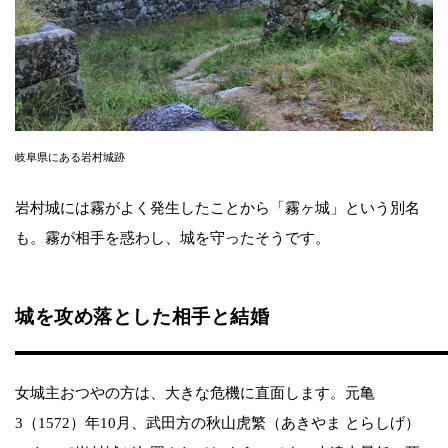
岐阜県にある岩村城跡
岩村城には霧がよく発生したことから「霧ヶ城」という別名
も。霧が相手を惑わし、城を守ったそうです。
城を攻め落とした相手と結婚
女城主おつやの方は、大きな危機に直面します。元亀
3（1572）年10月、武田方の秋山虎繁（あきやま とらしげ）