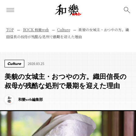
検索
TOP
ROCK 和樂web
Culture
美貌の女城主・おつやの方。織
田信長の叔母が残酷な処刑で最期を迎えた理由
Culture
2020.03.25
美貌の女城主・おつやの方。織田信長の
叔母が残酷な処刑で最期を迎えた理由
和樂web編集部