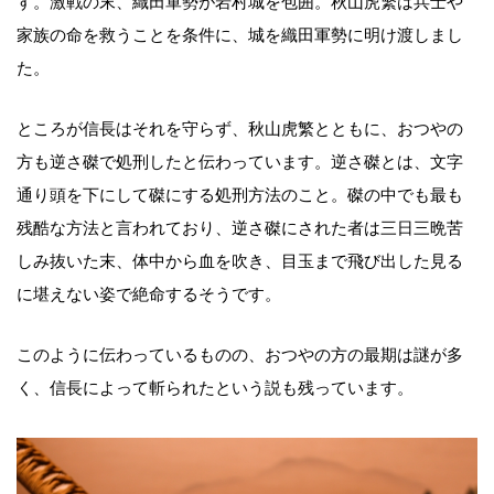
す。激戦の末、織田軍勢が岩村城を包囲。秋山虎繁は兵士や
家族の命を救うことを条件に、城を織田軍勢に明け渡しまし
た。
ところが信長はそれを守らず、秋山虎繁とともに、おつやの
方も逆さ磔で処刑したと伝わっています。逆さ磔とは、文字
通り頭を下にして磔にする処刑方法のこと。磔の中でも最も
残酷な方法と言われており、逆さ磔にされた者は三日三晩苦
しみ抜いた末、体中から血を吹き、目玉まで飛び出した見る
に堪えない姿で絶命するそうです。
このように伝わっているものの、おつやの方の最期は謎が多
く、信長によって斬られたという説も残っています。