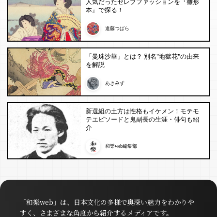
人気だったセレブファッションを『雛形
本』で探る！
進藤つばら
「曼珠沙華」とは？ 別名"地獄花"の由来
を解説
あきみず
新選組の土方は性格もイケメン！モテモ
テエピソードと鬼副長の生涯・俳句も紹
介
和樂web編集部
「和樂web」は、日本文化の多様で奥深い魅力をわかりや
すく、さまざまな角度から紹介するメディアです。