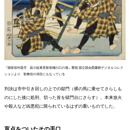
『踊形容外題尽 鼠小紋東君新形桶の口の場』豊国 国立国会図書館デジタルコレク
ションより 歌舞伎の演目にもなっている
判決は市中引き回しの上での獄門（裸の馬に乗せてさらしも
のにした後に処刑、切った首を獄門台にさらす）。本来放火
や殺人など凶悪犯に限られているはずの重いものでした。
盲点をついたその手口