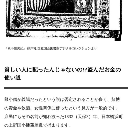
『鼠小僧実記』 鶴声社 国立国会図書館デジタルコレクションより
貧しい人に配ったんじゃないの!?盗んだお金の
使い道
鼠小僧が義賊だったという説は否定されることが多く、賭博
の資金や飲酒、女性関係に使ったという見方が一般的です。
庶民にもその名前が知れ渡った1832（天保3）年、日本橋浜町
の上野国小幡藩屋敷で捕まります。