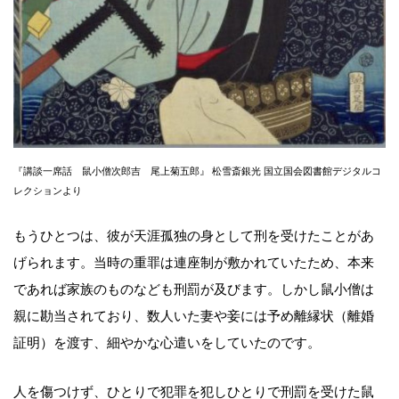
『講談一席話 鼠小僧次郎吉 尾上菊五郎』 松雪斎銀光 国立国会図書館デジタルコ
レクションより
もうひとつは、彼が天涯孤独の身として刑を受けたことがあ
げられます。当時の重罪は連座制が敷かれていたため、本来
であれば家族のものなども刑罰が及びます。しかし鼠小僧は
親に勘当されており、数人いた妻や妾には予め離縁状（離婚
証明）を渡す、細やかな心遣いをしていたのです。
人を傷つけず、ひとりで犯罪を犯しひとりで刑罰を受けた鼠