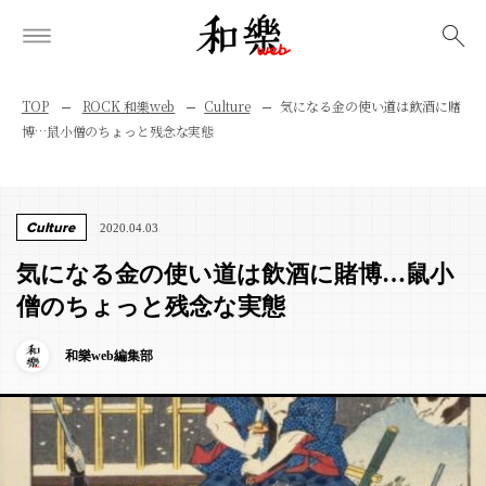
検索
TOP
ROCK 和樂web
Culture
気になる金の使い道は飲酒に賭
博…鼠小僧のちょっと残念な実態
Culture
2020.04.03
気になる金の使い道は飲酒に賭博…鼠小
僧のちょっと残念な実態
和樂web編集部