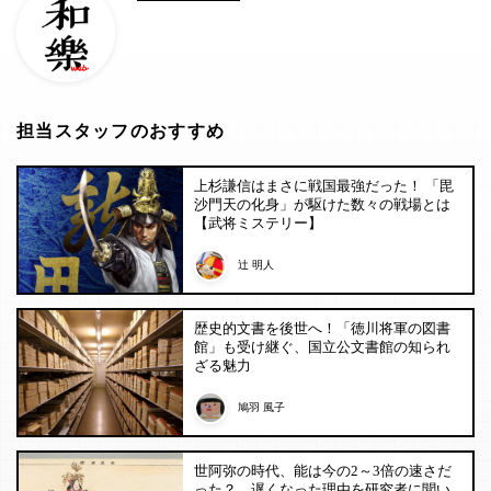
担当スタッフのおすすめ
上杉謙信はまさに戦国最強だった！ 「毘
沙門天の化身」が駆けた数々の戦場とは
【武将ミステリー】
辻 明人
歴史的文書を後世へ！「徳川将軍の図書
館」も受け継ぐ、国立公文書館の知られ
ざる魅力
鳩羽 風子
世阿弥の時代、能は今の2～3倍の速さだ
った？ 遅くなった理由を研究者に聞い