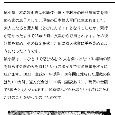
鼠小僧、本名次郎吉は歌舞伎小屋・中村座の便利屋家業を務
める家の息子として、現在の日本橋人形町に生まれました。
大人になると鳶人足（とびにんそく）となりましたが、素行
が悪かったようで25歳の時に父親から勘当されます。その後
賭博を始め、その資金を稼ぐために盗人稼業に手を染めるよ
うになったようです。
鼠小僧は、1. ひとりで忍び込む 2. 人を傷つけない 3. 器物の類
を取らず金銀のみを盗むというスタイルで大名屋敷を次々に
狙います。1823（文政6）年以降、10年間に荒らした屋敷の数
は約100カ所、盗んだ金は3,000両（諸説あり）、現代の金額
で3億円ともいわれます。10両盗んだら死罪という時代にそれ
だけのことをやってのけたのです。