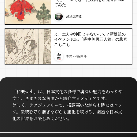
てみた
給湯流茶道
え、土方や沖田じゃないって？新選組の
イケメンTOP5「隊中美男五人衆」の悲喜
こもごも
和樂web編集部
「和樂web」は、日本文化の多様で奥深い魅力をわかりや
すく、さまざまな角度から紹介するメディアです。
美しく、ラグジュアリーで、格調高いながらも時にはロッ
ク。伝統を守り継ぎながらも進化を続ける、幽遠な日本文
化の世界をお楽しみください。