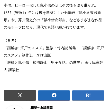
小僧。ヒーロー化した鼠小僧の話はその後も語り継がれ、
1857（安政4）年には彼を題材にした歌舞伎『鼠小紋東君新
形』や、芥川龍之介の『鼠小僧次郎吉』などさまざまな作品
のモチーフになり、現代でも語り継がれています。
【参考】
「謎解き! 江戸のススメ」監修：竹内誠 編集：「謎解き! 江戸
のススメ」制作班 NTT出版
「殿様と鼠小僧 松浦静山『甲子夜話』の世界」 著：氏家幹
人 講談社
和樂web編集部