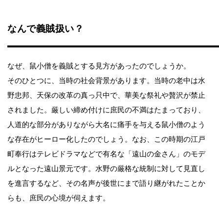
なんで義賊扱い？
なぜ、鼠小僧を義賊とする見方があったのでしょうか。
そのひとつに、当時の社会背景があります。当時の老中は水
野忠邦、天保の改革の真っ只中で、華美な祭礼や贅沢が禁止
されました。厳しい締め付けに庶民の不満はたまっており、
人道的な部分がありながら大名に痛手を与える鼠小僧のよう
な存在がヒーロー化したのでしょう。なお、この時期の江戸
町奉行はテレビドラマなどで有名な「遠山の金さん」のモデ
ルとなった遠山景元です。水野の厳格な統制に対して見直し
を進言するなど、その名声が後世にまで語り継がれたことか
らも、庶民の心境が伺えます。