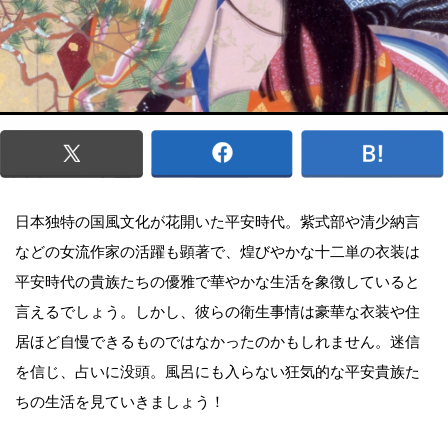
日本独特の国風文化が花開いた平安時代。紫式部や清少納言
などの女流作家の活躍も顕著で、煌びやかな十二単の衣装は
平安時代の貴族たちの優雅で華やかな生活を象徴していると
言えるでしょう。しかし、彼らの衛生事情は豪華な衣装や住
居ほど自慢できるものではなかったのかもしれません。迷信
を信じ、占いに没頭。風呂にも入らない狂気的な平安貴族た
ちの生活を見ていきましょう！