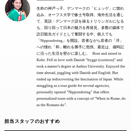
生粋の神戸っ子。デンマークの「ヒュッゲ」に惚れ
込み、オーフス大学で修士号取得。海外生活を通し
て、英語・デンマーク語を操るトリリンガルになる
も、回り回って日本の魅力を再発見。多数の媒体で
訪日観光ガイドとして奮闘する中、個人でも
「Nippondering」を開設。若者ながら若者の「洋」
への憧れ「和」離れを勝手に危惧。最近は、歳時記
に沿った生活を密かに楽しむ。 Born and raised in
Kobe. Fell in love with Danish “hygge (coziness)” and
took a master’s degree at Aarhus University. Enjoyed the
time abroad, juggling with Danish and English. But
ended up rediscovering the fascination of Japan. While
struggling as a tour guide for several agencies,
personally opened “Nippondering” that offers
personalized tours with a concept of “When in Rome, do
as the Romans do”.
担当スタッフのおすすめ