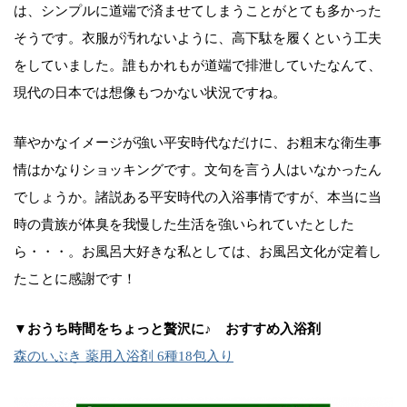
は、シンプルに道端で済ませてしまうことがとても多かった
そうです。衣服が汚れないように、高下駄を履くという工夫
をしていました。誰もかれもが道端で排泄していたなんて、
現代の日本では想像もつかない状況ですね。
華やかなイメージが強い平安時代なだけに、お粗末な衛生事
情はかなりショッキングです。文句を言う人はいなかったん
でしょうか。諸説ある平安時代の入浴事情ですが、本当に当
時の貴族が体臭を我慢した生活を強いられていたとした
ら・・・。お風呂大好きな私としては、お風呂文化が定着し
たことに感謝です！
▼おうち時間をちょっと贅沢に♪ おすすめ入浴剤
森のいぶき 薬用入浴剤 6種18包入り