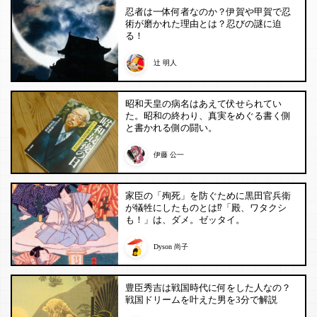
忍者は一体何者なのか？伊賀や甲賀で忍
術が磨かれた理由とは？忍びの謎に迫
る！
辻 明人
昭和天皇の病名はあえて伏せられてい
た。昭和の終わり、真実をめぐる書く側
と書かれる側の闘い。
伊藤 公一
家臣の「殉死」を防ぐために黒田官兵衛
が犠牲にしたものとは⁉︎「殿、ワタクシ
も！」は、ダメ。ゼッタイ。
Dyson 尚子
豊臣秀吉は戦国時代に何をした人なの？
戦国ドリームを叶えた男を3分で解説