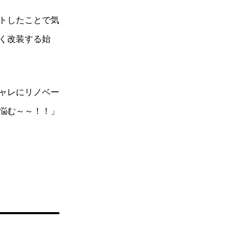
トしたことで気
く改装する始
ャレにリノベー
悩む～～！！」
！