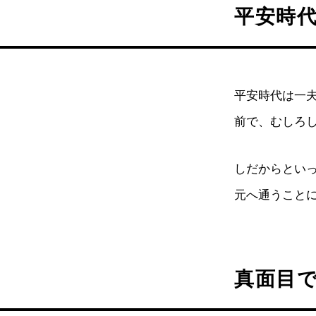
平安時
平安時代は一
前で、むしろ
しだからとい
元へ通うこと
真面目