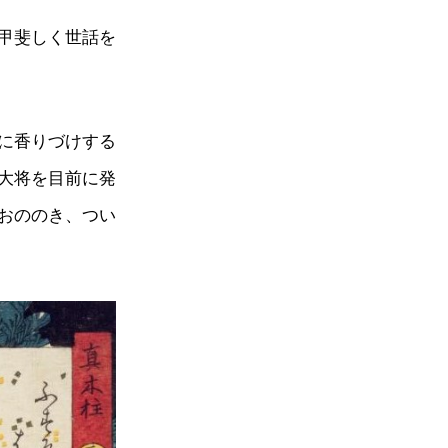
甲斐しく世話を
に香りづけする
大将を目前に発
おののき、つい