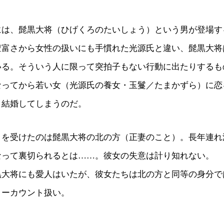
には、髭黒大将（ひげくろのたいしょう）という男が登場す
豊富さから女性の扱いにも手慣れた光源氏と違い、髭黒大将
いる。そういう人に限って突拍子もない行動に出たりするも
なってから若い女（光源氏の養女・玉鬘／たまかずら）に恋
り結婚してしまうのだ。
クを受けたのは髭黒大将の北の方（正妻のこと）。長年連れ
なって裏切られるとは……。彼女の失意は計り知れない。
黒大将にも愛人はいたが、彼女たちは北の方と同等の身分で
ノーカウント扱い。