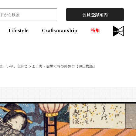
会員登録案内
Lifestyle
Craftsmanship
特集
然」いや、気付こうよ！夫・髭黒大将の鈍感力【源氏物語】