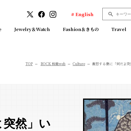
# English
e
Jewelry＆Watch
Fashion＆きもの
Travel
TOP
ROCK 和樂web
Culture
激怒する妻に「何だよ突
よ突然」い