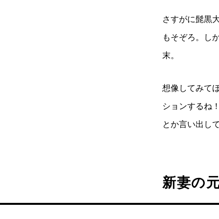
さすがに髭黒
もそぞろ。し
末。
想像してみて
ションするね
とか言い出し
新妻の