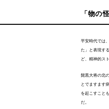
「物の
平安時代では
た」と表現す
ど、精神的ス
髭黒大将の北
とでますます
を起こすこと
だ。