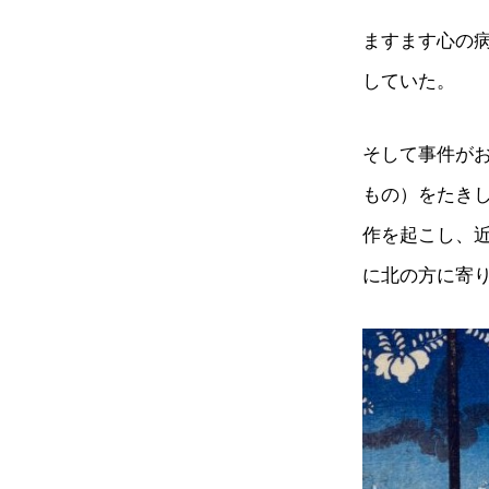
ますます心の
していた。
そして事件が
もの）をたき
作を起こし、
に北の方に寄