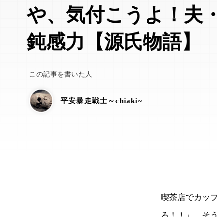
や、気付こうよ！夫
鈍感力【源氏物語】
この記事を書いた人
平安暴走戦士～chiaki~
喫茶店でカッ
ろ！！」 そ