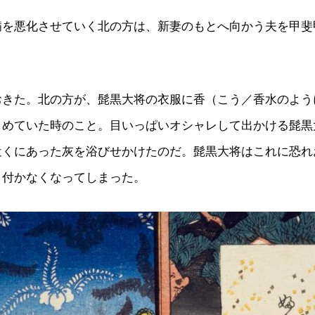
病を悪化させていく北の方は、新妻のもとへ向かう夫を甲斐
おきた。北の方が、髭黒大将の衣服に香（こう／香水のよう
しめていた時のこと。目いっぱいオシャレして出かける髭黒
近くにあった灰を浴びせかけたのだ。髭黒大将はこれに恐れ
り付かなくなってしまった。