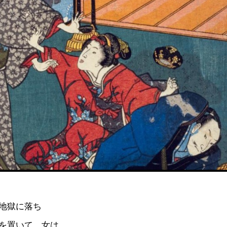
地獄に落ち
を置いて、女は