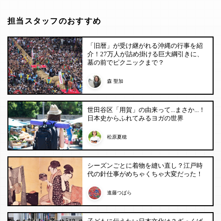
担当スタッフのおすすめ
「旧暦」が受け継がれる沖縄の行事を紹
介！27万人が詰め掛ける巨大綱引きに、
墓の前でピクニックまで？
森 聖加
世田谷区「用賀」の由来って...まさか...！
日本史からふれてみるヨガの世界
松原夏穂
シーズンごとに着物を縫い直し？江戸時
代の針仕事がめちゃくちゃ大変だった！
進藤つばら