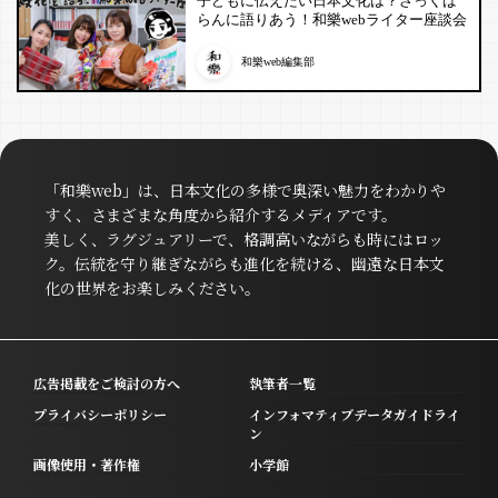
子どもに伝えたい日本文化は？ざっくば
らんに語りあう！和樂webライター座談会
和樂web編集部
「和樂web」は、日本文化の多様で奥深い魅力をわかりや
すく、さまざまな角度から紹介するメディアです。
美しく、ラグジュアリーで、格調高いながらも時にはロッ
ク。伝統を守り継ぎながらも進化を続ける、幽遠な日本文
化の世界をお楽しみください。
広告掲載をご検討の方へ
執筆者一覧
プライバシーポリシー
インフォマティブデータガイドライ
ン
画像使用・著作権
小学館