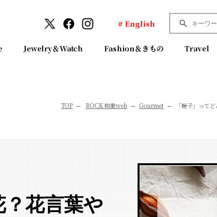
# English
e
Jewelry＆Watch
Fashion＆きもの
Travel
TOP
ROCK 和樂web
Gourmet
「梔子」ってど
花？花言葉や