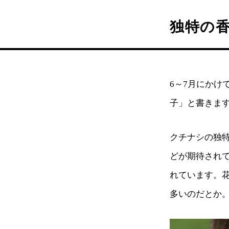
独特の
6～7月にか
子」と書きま
クチナシの独
どが期待され
れています。
多いのだとか