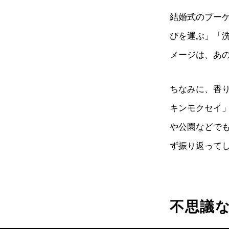
結婚式のブー
びを運ぶ」「
メージは、あ
ちなみに、香
キンモクセイ
や公園などで
ず振り返って
不思議