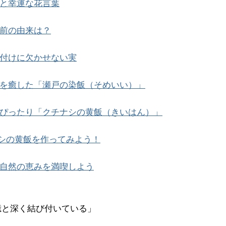
と幸運な花言葉
前の由来は？
付けに欠かせない実
を癒した「瀬戸の染飯（そめいい）」
ぴったり「クチナシの黄飯（きいはん）」
シの黄飯を作ってみよう！
自然の恵みを満喫しよう
憶と深く結び付いている」