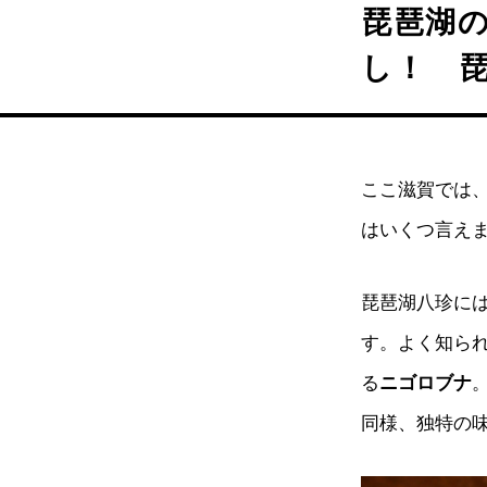
琵琶湖
し！ 
ここ滋賀では
はいくつ言え
琵琶湖八珍に
す。よく知ら
る
ニゴロブナ
同様、独特の