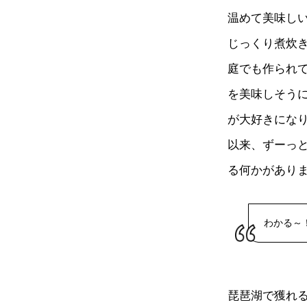
温めて美味し
じっくり煮炊
庭でも作られ
を美味しそう
が大好きにな
以来、ずーっ
る何かがあり
わかる～
琵琶湖で獲れ