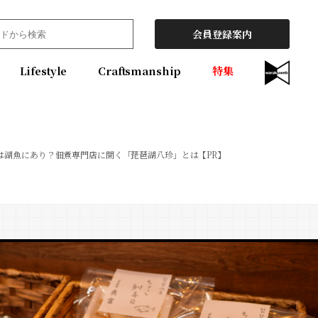
会員登録案内
Lifestyle
Craftsmanship
特集
は湖魚にあり？佃煮専門店に聞く「琵琶湖八珍」とは【PR】