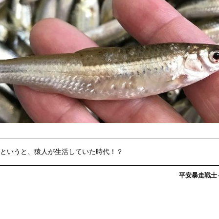
年前というと、猿人が生活していた時代！？
平安暴走戦士～c