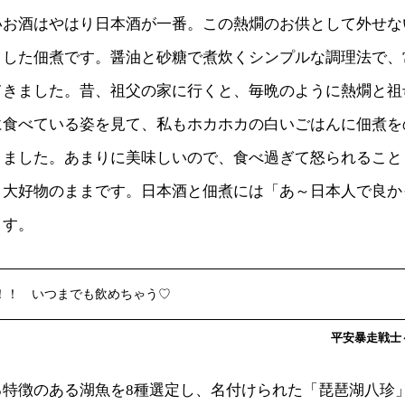
いお酒はやはり日本酒が一番。この熱燗のお供として外せな
きした佃煮です。醤油と砂糖で煮炊くシンプルな調理法で、
てきました。昔、祖父の家に行くと、毎晩のように熱燗と祖
に食べている姿を見て、私もホカホカの白いごはんに佃煮を
りました。あまりに美味しいので、食べ過ぎて怒られること
と大好物のままです。日本酒と佃煮には「あ～日本人で良か
ます。
！！ いつまでも飲めちゃう♡
平安暴走戦士～c
る特徴のある湖魚を8種選定し、名付けられた「琵琶湖八珍