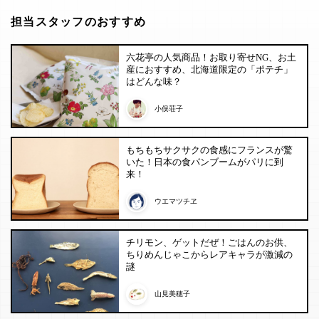
担当スタッフのおすすめ
六花亭の人気商品！お取り寄せNG、お土
産におすすめ、北海道限定の「ポテチ」
はどんな味？
小俣荘子
もちもちサクサクの食感にフランスが驚
いた！日本の食パンブームがパリに到
来！
ウエマツチヱ
チリモン、ゲットだぜ！ごはんのお供、
ちりめんじゃこからレアキャラが激減の
謎
山見美穂子