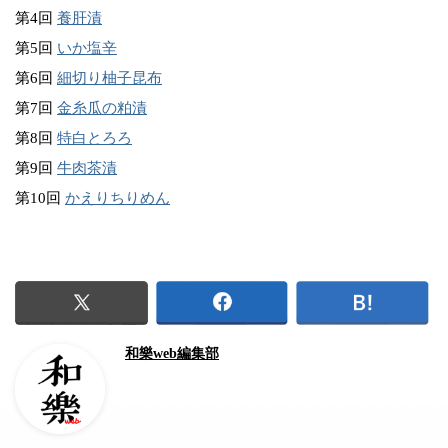
第4回
養肝漬
第5回
いか塩辛
第6回
細切り柚子昆布
第7回
金糸瓜の粕漬
第8回
特白とろろ
第9回
牛肉茶漬
第10回
かえりちりめん
和樂web編集部