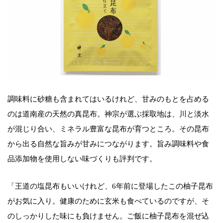
調味料に砂糖も含まれてはいるけれど、甘みのもとを占める
のは道南産の天然の真昆布。神宗が選ぶ採取地は、川と淡水
が混じり合い、ミネラル豊富な昆布が育つところ。その昆布
から出る自然な旨みが甘みにつながります。旨み調味料や食
品添加物を使用しない味づくりも評判です。
「王道の塩昆布もいいけれど、6年前に登場したこの柚子昆布
がお気に入り。健康のために玄米も食べているのですが、そ
のしっかりした味にも負けません。ご飯に柚子昆布を混ぜ込