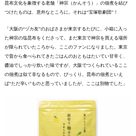
昆布文化を象徴する老舗「神宗（かんそう）」の佃煮を結び
つけたものは、意外なところに。それは“宝塚歌劇団”！
「大阪の“ヅカ友”のおばさまが来京するたびに、小箱に入っ
た神宗の塩昆布をくださって。まだ東京で神宗を買える場所
が限られていたころから、ここのファンになりました。東京
で昔から食べられてきたごはんのおともはたいてい甘辛く、
醬油でしっかり炊いた味ですが、大阪でつくられているここ
の佃煮は似て非なるもので、びっくり。昆布の佃煮といえ
ば“ただ辛い”ものと思っていましたが、ここは別物でした」