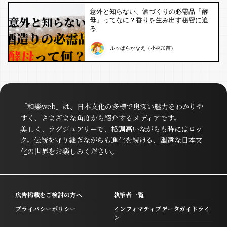
意外と知らない、酒づくりの必需品「酵
母」ってなに？香りを生み出す秘密に迫
る
ルッぱらかなえ（小林加苗）
「和樂web」は、日本文化の多様で奥深い魅力をわかりや
すく、さまざまな角度から紹介するメディアです。
美しく、ラグジュアリーで、格調高いながらも時にはロッ
ク。伝統を守り継ぎながらも進化を続ける、幽遠な日本文
化の世界をお楽しみください。
広告掲載をご検討の方へ
執筆者一覧
プライバシーポリシー
インフォマティブデータガイドライ
ン