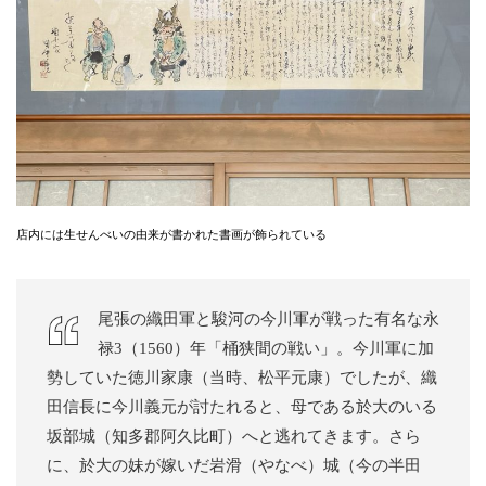
店内には生せんべいの由来が書かれた書画が飾られている
尾張の織田軍と駿河の今川軍が戦った有名な永
禄3（1560）年「桶狭間の戦い」。今川軍に加
勢していた徳川家康（当時、松平元康）でしたが、織
田信長に今川義元が討たれると、母である於大のいる
坂部城（知多郡阿久比町）へと逃れてきます。さら
に、於大の妹が嫁いだ岩滑（やなべ）城（今の半田