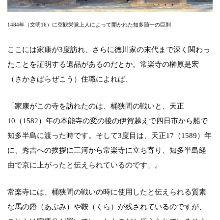
1484年（文明16）に空観栄覚上人によって開かれた知多随一の巨刹
ここには家康が3度訪れ、さらに徳川家の末代まで深く関わっ
たことを証明する遺品があるのだとか。常楽寺の榊原是宏
（さかきばらぜこう）住職によれば、
「家康がこの寺を訪れたのは、桶狭間の戦いと、天正
10（1582）年の本能寺の変の後の伊賀越えで四日市から船で
知多半島に渡った時です。そして3度目は、天正17（1589）年
に、秀吉への挨拶に三河から常楽寺に立ち寄り、知多半島経
由で京に上がったと伝えられているのです」。
常楽寺には、桶狭間の戦いの時に使用したと伝えられる質素
な馬の鐙（あぶみ）や鞍（くら）が残されているのですが、