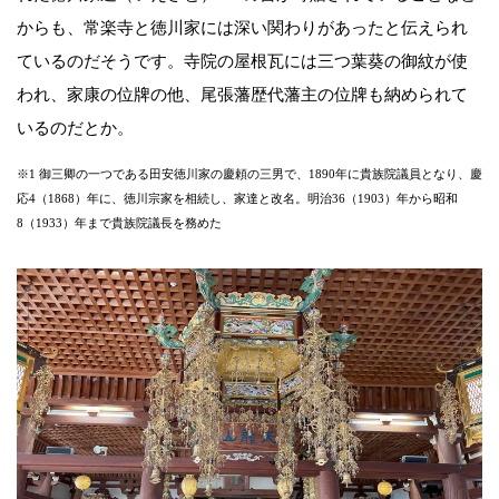
からも、常楽寺と徳川家には深い関わりがあったと伝えられ
ているのだそうです。寺院の屋根瓦には三つ葉葵の御紋が使
われ、家康の位牌の他、尾張藩歴代藩主の位牌も納められて
いるのだとか。
※1 御三卿の一つである田安徳川家の慶頼の三男 で、1890年に貴族院議員となり、慶
応4（1868）年に、徳川宗家を相続し、家達と改名。明治36（1903）年から昭和
8（1933）年まで貴族院議長を務めた