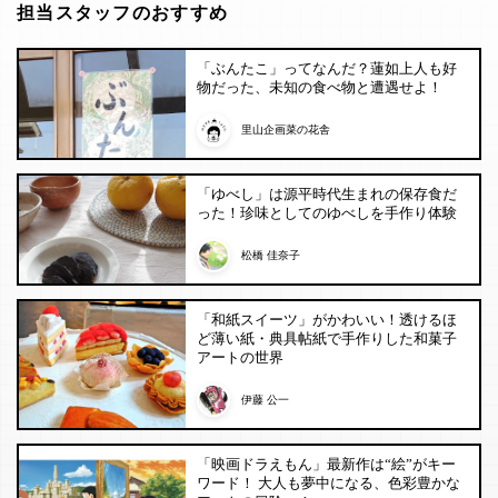
担当スタッフのおすすめ
「ぶんたこ」ってなんだ？蓮如上人も好
物だった、未知の食べ物と遭遇せよ！
里山企画菜の花舎
「ゆべし」は源平時代生まれの保存食だ
った！珍味としてのゆべしを手作り体験
松橋 佳奈子
「和紙スイーツ」がかわいい！透けるほ
ど薄い紙・典具帖紙で手作りした和菓子
アートの世界
伊藤 公一
「映画ドラえもん」最新作は“絵”がキー
ワード！ 大人も夢中になる、色彩豊かな