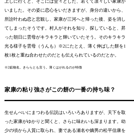
上しに行くと、そこには堂々とした、若くて凛々しい家康が
いました。その姿に恋心をいだきますが、身分の違いから、
所詮叶わぬ恋と悲観し、家康が三河へと帰った後、姿を消し
てしまったそうです。村人がそれを知り、探していると、昇
った朝日に雲母がキラキラと輝いていたそう。そのキラキラ
光る様子を雲母（うんも）※2にたとえ、薄く伸ばした餅を1
枚1枚と重ね合わせたのだとも伝えられているのだとか。
※2鉱物名。きららとも言う。薄くはがれるのが特徴
家康の粘り強さがこの餅の一番の持ち味？
生せんべいにまつわる伝説はいろいろありますが、天下を取
った家康がゆかりと聞くと、さらに味わいも深まります。幼
少の頃から人質に取られ、妻である瀬名や嫡男の松平信康を