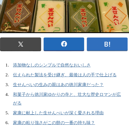
添加物なしのシンプルで自然なおいしさ
伝えられた製法を受け継ぎ、最後は人の手で仕上げる
生せんべいの生みの親はあの徳川家康だった？
和菓子から徳川家ゆかりの寺と、壮大な歴史ロマンが広
がる
家康に献上した生せんべいが深く愛される理由
家康の粘り強さがこの餅の一番の持ち味？