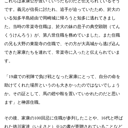
これらは家康公が置いていったものだと伝えられているそう
です。義元が信長に討たれ、追手が迫っていたため、於大の
いる知多半島経由で岡崎城に帰ろうと知多に逃れてきまし
た。当時の常楽寺住職は、於大の妹の息子の典空顕朗（てん
くうけんろう）が、第八世住職を務めていました。また住職
の兄も大野の東龍寺の住職で、その方が大高城から逃げ込ん
できた家康たちを連れて、常楽寺に入ったと伝えられていま
す。
「19歳での初陣で負け戦となった家康にとって、自分の命を
助けてくれた場所というのも大きかったのではないでしょう
か。その証として、馬の鐙や鞍を置いていかれたのだと思い
ます」と榊原住職。
その後、家康の100回忌に住職が参列したことや、16代と呼ば
れた徳川家達（いえさと）※1の書が寄贈されていることなど