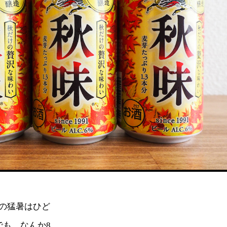
の猛暑はひど
でも、なんか8