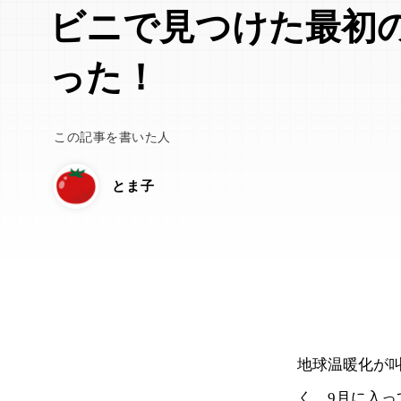
ビニで見つけた最初
った！
この記事を書いた人
とま子
地球温暖化が
く、9月に入