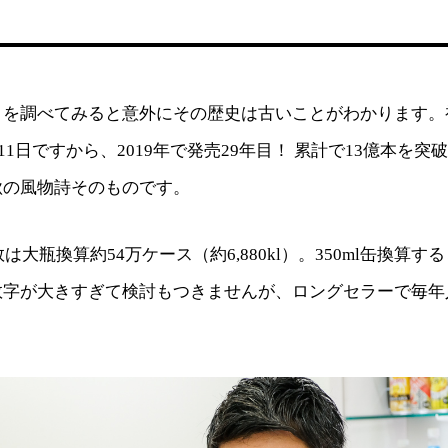
とを調べてみると意外にその歴史は古いことがわかります。
月11日ですから、2019年で発売29年目！ 累計で13億本を
秋の風物詩そのものです。
数は大瓶換算約54万ケース（約6,880kl）。350ml缶換算する
数字が大きすぎて検討もつきませんが、ロングセラーで毎年