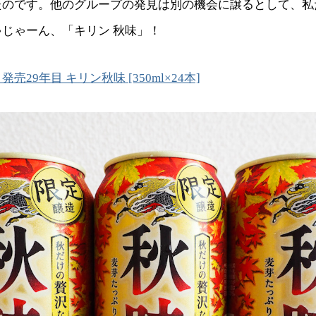
たのです。他のグループの発見は別の機会に譲るとして、私
じゃーん、「キリン 秋味」！
売29年目 キリン秋味 [350ml×24本]