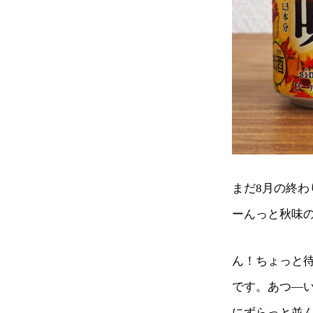
まだ8月の終
ーんっと秋味
ん！ちょっと
です。あつ―
にずらっと並