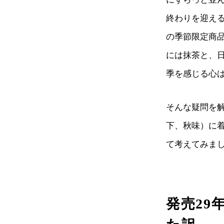
終わりを迎え
の季節限定商
には抹茶と、
季を感じる心
そんな疑問を
下、秋味）に
て考えてみま
発売29