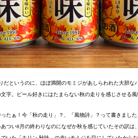
わりだというのに、ほぼ満開のモミジがあしらわれた大胆な
の文字。ビール好きにはたまらない秋の走りを感じさせる風
待ったぁ！今「秋の走り」？、「風物詩」？って書きました
いあつい8月の終わりなのになぜか秋を感じていたその訳は
んでいた「キリン 秋味」の赤いモミジを目にしていたから