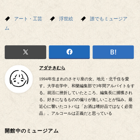
アート・工芸
浮世絵
誰でもミュージア
ム
アダチきむら
1994年生まれのさそり座の女。地元・北千住を愛
す。大学在学中、和樂編集部で3年間アルバイトをす
る。就活に挫折していたところ、編集長に捕獲され
る。好きになるものの偏りが激しいことが悩み。最
近心に響いたコトバは「お酒は嗜好品ではなく必需
品」。アルコールは正義だと思っている
開館中のミュージアム