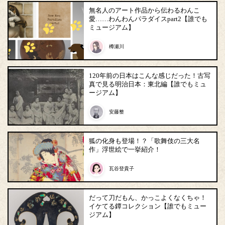
無名人のアート作品から伝わるわんこ
愛……わんわんパラダイスpart2【誰でも
ミュージアム】
樽瀬川
120年前の日本はこんな感じだった！古写
真で見る明治日本：東北編【誰でもミュ
ージアム】
安藤整
狐の化身も登場！？「歌舞伎の三大名
作」浮世絵で一挙紹介！
瓦谷登貴子
だって刀だもん、かっこよくなくちゃ！
イケてる鐔コレクション【誰でもミュー
ジアム】