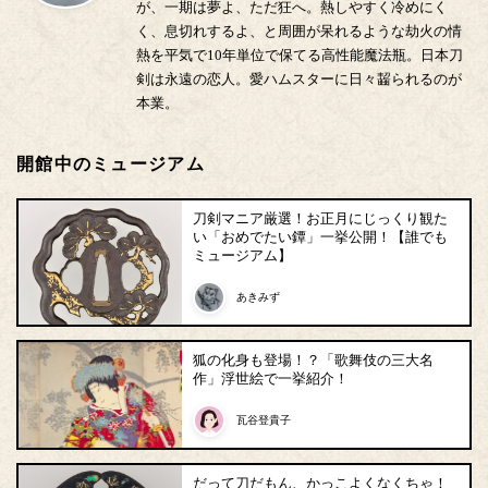
が、一期は夢よ、ただ狂へ。熱しやすく冷めにく
く、息切れするよ、と周囲が呆れるような劫火の情
熱を平気で10年単位で保てる高性能魔法瓶。日本刀
剣は永遠の恋人。愛ハムスターに日々齧られるのが
本業。
開館中のミュージアム
刀剣マニア厳選！お正月にじっくり観た
い「おめでたい鐔」一挙公開！【誰でも
ミュージアム】
あきみず
狐の化身も登場！？「歌舞伎の三大名
作」浮世絵で一挙紹介！
瓦谷登貴子
だって刀だもん、かっこよくなくちゃ！