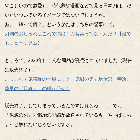
やこしいので割愛）、時代劇や漫画などで見る日本刀は、だ
いたいついているイメージではないでしょうか。
あ、「鐔って何？」というかたはこちらの記事にて。
刀剣のおしゃれはこれで演出！刀装具ってな～んだ？【誰で
もミュージアム】
ところで、2020年にこんな商品が発売されていました（現在
は販売終了）。
こっこれで鬼殺隊の一員に！？「鬼滅の刃」炭治郎、善逸、
義勇の「日輪刀」の鐔が発売！
販売終了、してしまっているんですけれどね……。でも、
『鬼滅の刃』刀鍛冶の里編が放送されている今、やっぱりち
ょっと触れたいじゃないですか。