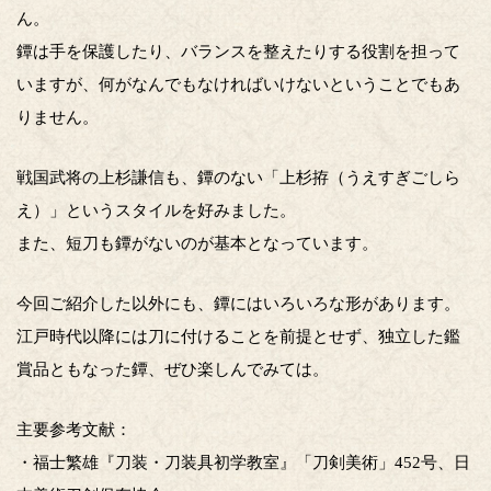
ん。
鐔は手を保護したり、バランスを整えたりする役割を担って
いますが、何がなんでもなければいけないということでもあ
りません。
戦国武将の上杉謙信も、鐔のない「上杉拵（うえすぎごしら
え）」というスタイルを好みました。
また、短刀も鐔がないのが基本となっています。
今回ご紹介した以外にも、鐔にはいろいろな形があります。
江戸時代以降には刀に付けることを前提とせず、独立した鑑
賞品ともなった鐔、ぜひ楽しんでみては。
主要参考文献：
・福士繁雄『刀装・刀装具初学教室』「刀剣美術」452号、日