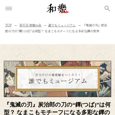
検索
TOP
ROCK 和樂web
誰でもミュージアム
『鬼滅の刃』炭治
郎の刀の“鐔(つば)”は何型？ なまこもモチーフになる多彩な鐔の世界
『鬼滅の刃』炭治郎の刀の“鐔(つば)”は何
型？ なまこもモチーフになる多彩な鐔の