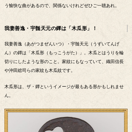
う愉快な曲があるので、関係ないけれどぜひご一聴あれ。
我妻善逸・宇髄天元の鐔は「木瓜形」！
我妻善逸（あがつまぜんいつ）・宇髄天元（うずいてんげ
ん）の鐔は「木瓜形（もっこうがた）」。木瓜とはうりを輪
切りにしたような形のこと。家紋にもなっていて、織田信長
や沖田総司らの家紋も木瓜紋です。
木瓜形は、ザ・鐔というイメージが最もある形かもしれませ
ん。