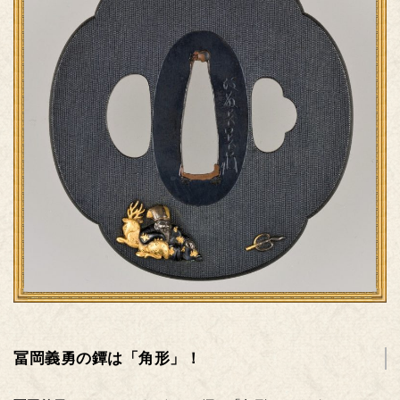
冨岡義勇の鐔は「角形」！