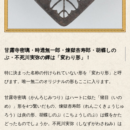
甘露寺密璃・時透無一郎・煉獄杏寿郎・胡蝶しの
ぶ・不死川実弥の鐔は「変わり形」！
特に決まった名称の付けられていない形を「変わり形」と呼
びます。唯一無二のオリジナルの形もここに入ります。
甘露寺密璃（かんろじみつり）はハートに似た「猪目（いの
め）」形を4つ繋いだもの、煉獄杏寿郎（れんごくきょうじゅ
ろう）は炎の形、胡蝶しのぶ（こちょうしのぶ）は蝶をかた
どったものでしょうか。不死川実弥（しなずがわさねみ）は