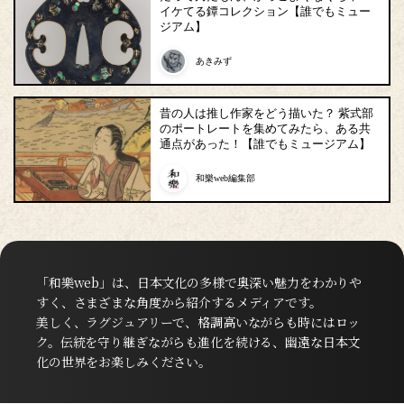
イケてる鐔コレクション【誰でもミュー
ジアム】
あきみず
昔の人は推し作家をどう描いた？ 紫式部
のポートレートを集めてみたら、ある共
通点があった！【誰でもミュージアム】
和樂web編集部
「和樂web」は、日本文化の多様で奥深い魅力をわかりや
すく、さまざまな角度から紹介するメディアです。
美しく、ラグジュアリーで、格調高いながらも時にはロッ
ク。伝統を守り継ぎながらも進化を続ける、幽遠な日本文
化の世界をお楽しみください。