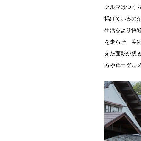
クルマはつく
掲げているのが
生活をより快
を走らせ、美
えた面影が残
方や郷土グル