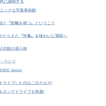
色に調和する
ニックな写真美術館
品と〝距離を保つ〟ということ
がとらえた〝肖像〟を味わいに酒田へ
記念館の居心地
・ベンツ
ATIC Sports
ドライブしたのはこのクルマ!
もロングドライブも快適!