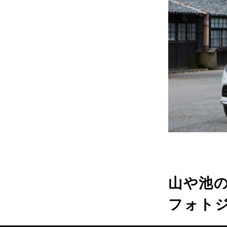
山や池
フォト