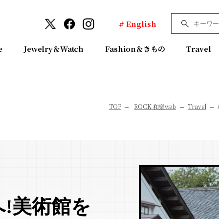
# English
e
Jewelry＆Watch
Fashion＆きもの
Travel
TOP
ROCK 和樂web
Travel
!美術館を