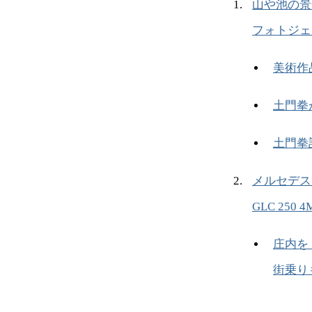
山や池の景
フォトジェ
美術作
土門拳
土門拳
メルセデス
GLC 250 4M
庄内を
街乗り