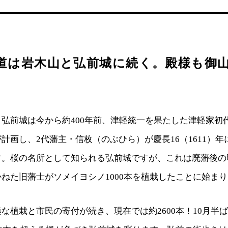
道は岩木山と弘前城に続く。殿様も御
弘前城は今から約400年前、津軽統一を果たした津軽家初
計画し、2代藩主・信枚（のぶひら）が慶長16（1611）
す。桜の名所として知られる弘前城ですが、これは廃藩後の
ねた旧藩士がソメイヨシノ1000本を植栽したことに始ま
な植栽と市民の寄付が続き、現在では約2600本！10月半