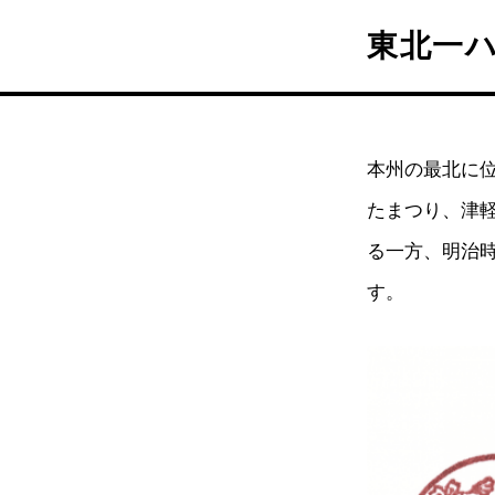
東北一
本州の最北に
たまつり、津
る一方、明治
す。