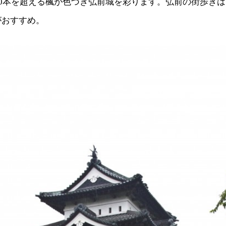
00本を超える楓が色づき弘前城を彩ります。弘前の街歩き
がおすすめ。