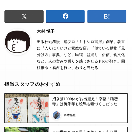
木村 悦子
出版社勤務後、編プロ「ミトシロ書房」創業。著書
に『入りにくいけど素敵な店』『似ている動物「見
分け方」事典』など。民謡、盆踊り、俗信、食文化
など、人の営みや祈りを感じさせるものが好き。四
柱推命・易占を行い、わりと当たる。
担当スタッフのおすすめ
招き猫1000体がお出迎え！京都「猫恋
寺」は御朱印も絵馬も猫づくしだった
鈴木拓也