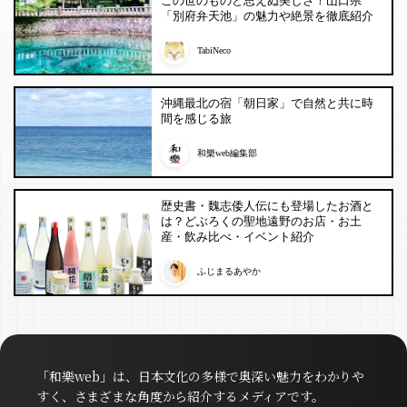
この世のものと思えぬ美しさ！山口県
「別府弁天池」の魅力や絶景を徹底紹介
TabiNeco
沖縄最北の宿「朝日家」で自然と共に時
間を感じる旅
和樂web編集部
歴史書・魏志倭人伝にも登場したお酒と
は？どぶろくの聖地遠野のお店・お土
産・飲み比べ・イベント紹介
ふじまるあやか
「和樂web」は、日本文化の多様で奥深い魅力をわかりや
すく、さまざまな角度から紹介するメディアです。