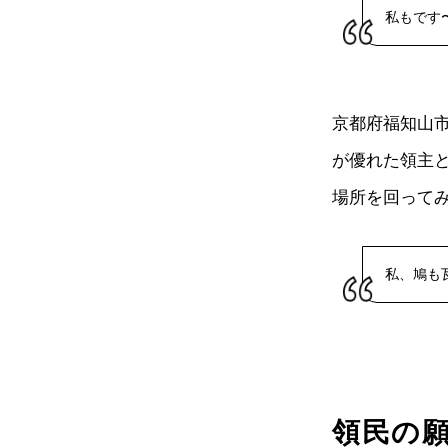
私もです
京都府福知山
が優れた領主
場所を回って
私、鳩も
領民の