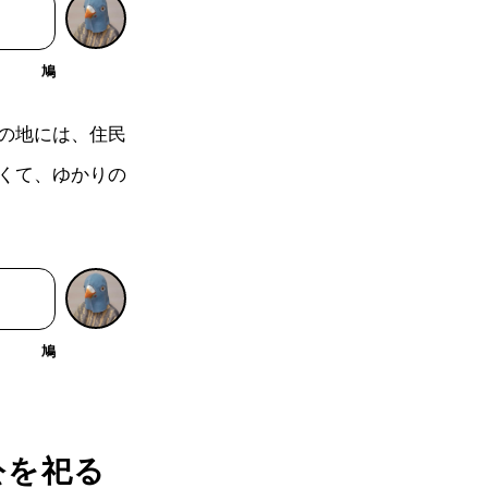
鳩
の地には、住民
くて、ゆかりの
鳩
公を祀る