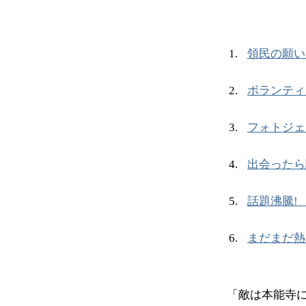
領民の願い
ボランティ
フォトジェ
出会ったら
話題沸騰!
まだまだ熱
「敵は本能寺