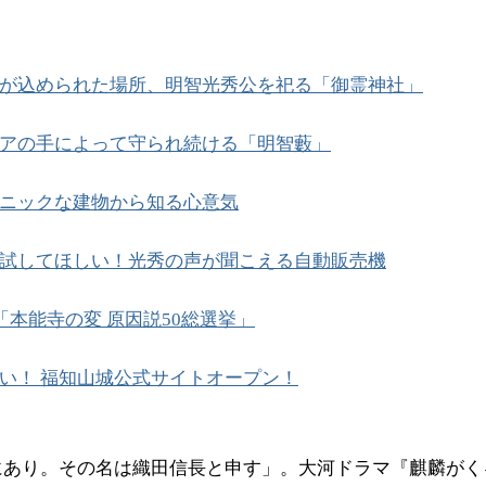
が込められた場所、明智光秀公を祀る「御霊神社」
アの手によって守られ続ける「明智藪」
ニックな建物から知る心意気
試してほしい！光秀の声が聞こえる自動販売機
 「本能寺の変 原因説50総選挙」
い！ 福知山城公式サイトオープン！
にあり。その名は織田信長と申す」。大河ドラマ『麒麟がく