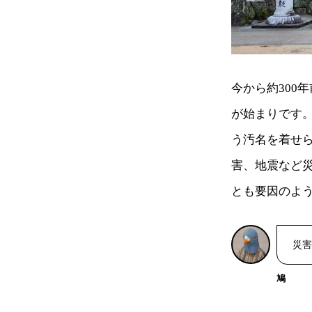
今から約300
が始まりです。
う汚名を着せ
害、地震など
とも要因のよ
災害
鳩