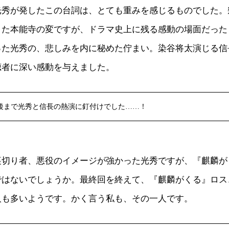
光秀が発したこの台詞は、とても重みを感じるものでした。
きた本能寺の変ですが、ドラマ史上に残る感動の場面だった
った光秀の、悲しみを内に秘めた佇まい。染谷将太演じる信
聴者に深い感動を与えました。
後まで光秀と信長の熱演に釘付けでした……！
裏切り者、悪役のイメージが強かった光秀ですが、『麒麟が
ではないでしょうか。最終回を終えて、『麒麟がくる』ロス
人も多いようです。かく言う私も、その一人です。