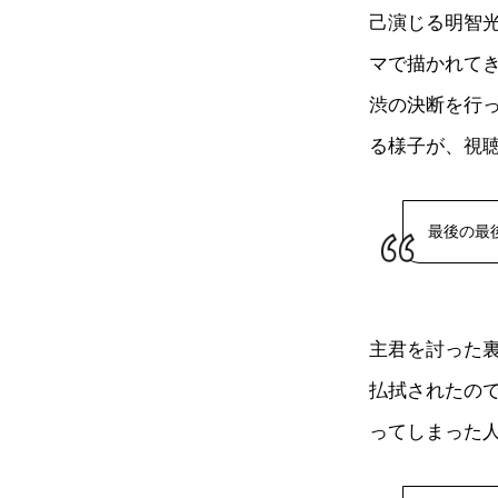
己演じる明智
マで描かれて
渋の決断を行
る様子が、視
最後の最
主君を討った
払拭されたの
ってしまった