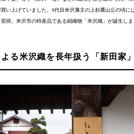
が買い上げていました。9代目米沢藩主の上杉鷹山公の頃に
を習得。米沢市の特産品である絹織物「米沢織」が誕生しま
による米沢織を長年扱う「新田家