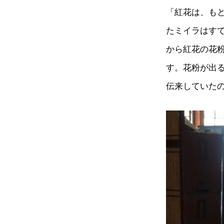
「紅花は、も
たミイラはす
から紅花の花
す。花粉が出
伝来していた