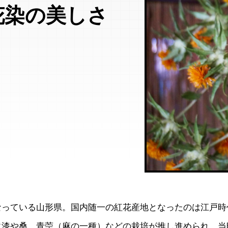
花染の美しさ
なっている山形県。国内随一の紅花産地となったのは江戸時
に漆や桑、青苧（麻の一種）などの栽培が推し進められ、当