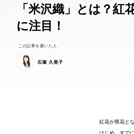
「米沢織」とは？紅
に注目！
この記事を書いた人
石塚 久美子
紅花が県花と
はじめ、すで