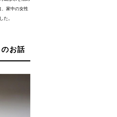
は、家中の女性
した。
」のお話