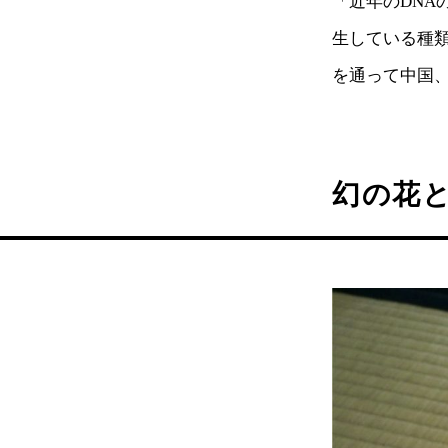
「近年のDN
生している種
を通って中国
幻の花