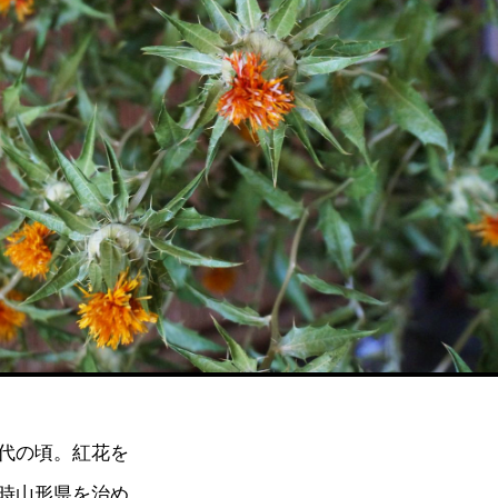
代の頃。紅花を
時山形県を治め