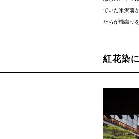
ていた米沢藩
たちが機織り
紅花染