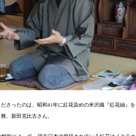
くださったのは、昭和41年に紅花染めの米沢織『紅花紬』
常務、新田克比古さん。