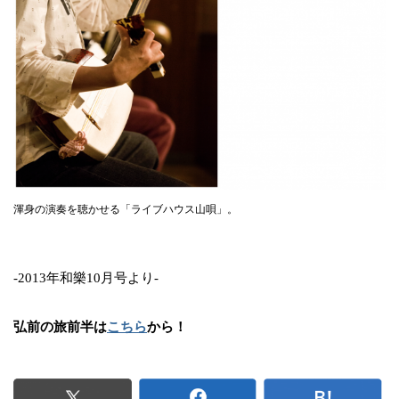
渾身の演奏を聴かせる「ライブハウス山唄」。
-2013年和樂10月号より-
弘前の旅前半は
こちら
から！