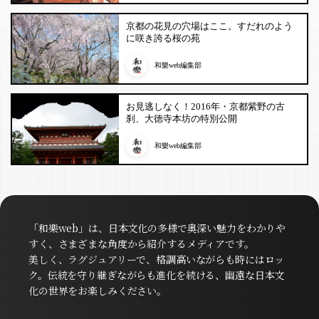
京都の花見の穴場はここ。すだれのよう
に咲き誇る桜の苑
和樂web編集部
お見逃しなく！2016年・京都紫野の古
刹、大徳寺本坊の特別公開
和樂web編集部
「和樂web」は、日本文化の多様で奥深い魅力をわかりや
すく、さまざまな角度から紹介するメディアです。
美しく、ラグジュアリーで、格調高いながらも時にはロッ
ク。伝統を守り継ぎながらも進化を続ける、幽遠な日本文
化の世界をお楽しみください。