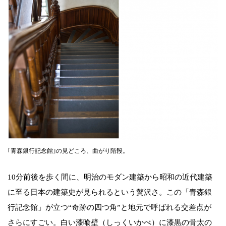
｢青森銀行記念館｣の見どころ、曲がり階段。
10分前後を歩く間に、明治のモダン建築から昭和の近代建築
に至る日本の建築史が見られるという贅沢さ。この「青森銀
行記念館」が立つ“奇跡の四つ角”と地元で呼ばれる交差点が
さらにすごい。白い漆喰壁（しっくいかべ）に漆黒の骨太の