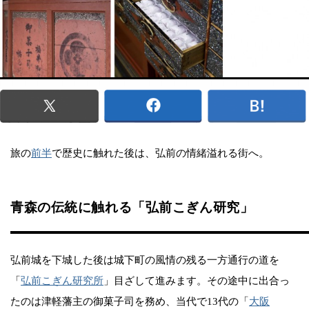
旅の
前半
で歴史に触れた後は、弘前の情緒溢れる街へ。
青森の伝統に触れる「弘前こぎん研究」
弘前城を下城した後は城下町の風情の残る一方通行の道を
「
弘前こぎん研究所
」目ざして進みます。その途中に出合っ
たのは津軽藩主の御菓子司を務め、当代で13代の「
大阪