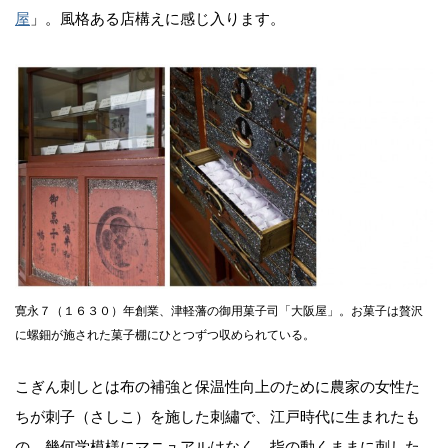
屋
」。風格ある店構えに感じ入ります。
寛永７（１６３０）年創業、津軽藩の御用菓子司「大阪屋」。お菓子は贅沢
に螺鈿が施された菓子棚にひとつずつ収められている。
こぎん刺しとは布の補強と保温性向上のために農家の女性た
ちが刺子（さしこ）を施した刺繡で、江戸時代に生まれたも
の。幾何学模様にマニュアルはなく、指の動くままに刺した