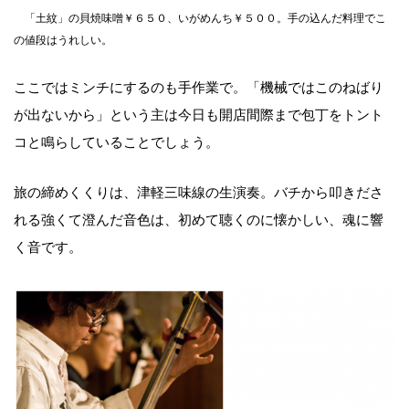
「土紋」の貝焼味噌￥６５０、いがめんち￥５００。手の込んだ料理でこ
の値段はうれしい。
ここではミンチにするのも手作業で。「機械ではこのねばり
が出ないから」という主は今日も開店間際まで包丁をトント
コと鳴らしていることでしょう。
旅の締めくくりは、津軽三味線の生演奏。バチから叩きださ
れる強くて澄んだ音色は、初めて聴くのに懐かしい、魂に響
く音です。