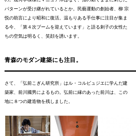
パターンが受け継がれているとか。民藝運動の創始者、柳 宗
悦の助言により昭和に復活。温もりある手仕事に注目が集ま
る今、「第４次ブームを迎えています」と語る刺子の女性た
ちの空気は明るく、笑顔を誘います。
青森のモダン建築にも注目。
さて、「弘前こぎん研究所」はル・コルビュジエに学んだ建
築家、前川國男によるもの。弘前に縁のあった前川は、この
地に８つの建造物を残しました。