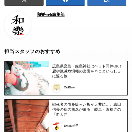
和樂web編集部
担当スタッフのおすすめ
広島県宮島・厳島神社はペット同伴OK！
鹿や絶滅危惧種の楽園をネコといっしょ
に巡る旅
TabiNeco
戦死者の血を吸った板が天井に…。織田
信長の孫の無念が遺る、岐阜・崇福寺の
「血天井」
Dyson 尚子