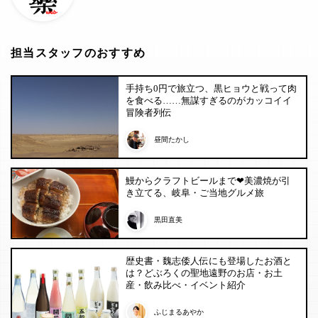
担当スタッフのおすすめ
手持ち0円で旅立つ、黒ヒョウと戦って肉
を食べる……無謀すぎるのがカッコイイ
冒険者列伝
昼間たかし
鰻からクラフトビールまで❤︎美濃焼が引
き立てる、岐阜・ご当地グルメ旅
黒田直美
歴史書・魏志倭人伝にも登場したお酒と
は？どぶろくの聖地遠野のお店・お土
産・飲み比べ・イベント紹介
ふじまるあやか