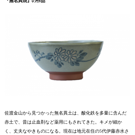
『無名異焼』の作品
佐渡金山から見つかった無名異土は、酸化鉄を多量に含んだ
赤土で、昔は止血剤など薬用にもされてきた。キメが細か
く、丈夫なやきものになる。現在は地元在住の5代伊藤赤水さ