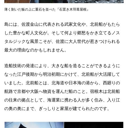
薄く剝いだ板の上に重石を並べた『石置き木羽葺屋根』
島には、佐渡金山に代表される武家文化や、北前船がもたら
した豊かな町人文化が。そして何より郷愁をかき立てるノス
タルジックな風景こそが、佐渡に大人世代が惹きつけられる
最大の理由なのかもしれません。
造船技術の発達により、大きな船を造ることができるように
なった江戸後期から明治初期にかけて、北前船が大活躍して
いました。北前船とは、北海道や日本海の港から、西廻りの
航路で京都や大阪へ物資を運んだ船のこと。宿根木は北前船
の往来の拠点として、海運業に携わる人が多く住み、入り江
の奥の奥にまで、ぎっしりと家屋が建てられたのです。