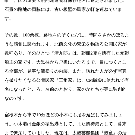
唯一、国の重要伝統的建造物群保存地区に選定されました。
石畳の路地の両脇には、古い板壁の民家が軒を連ねていま
す。
その数、100余棟。路地をのぞくたびに、時間をさかのぼるよ
うな感覚に襲われます。北前文化の繁栄を物語る公開民家が
数軒あり、そのひとつ『清九郎』は、廻船2隻を所有した元廻
船主の家です。大黒柱から戸板にいたるまで、目につくとこ
ろ全部が、見事な漆塗りの内装。また、訪れた人が必ず写真
を撮りたくなる公開民家『三角家』は、CM撮影に使われて有
名になったところ。名前のとおり、家のかたちが実に独創的
なのです。
宿根木から車で10分ほどの小木にも足を延ばしてみましょ
う。小木港は金銀の積出港として、また風待港として、幕末
まで繁栄していました。現在は、太鼓芸能集団『鼓童』の活