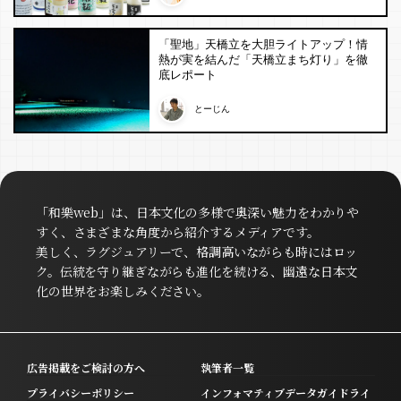
「聖地」天橋立を大胆ライトアップ！情
熱が実を結んだ「天橋立まち灯り」を徹
底レポート
とーじん
「和樂web」は、日本文化の多様で奥深い魅力をわかりや
すく、さまざまな角度から紹介するメディアです。
美しく、ラグジュアリーで、格調高いながらも時にはロッ
ク。伝統を守り継ぎながらも進化を続ける、幽遠な日本文
化の世界をお楽しみください。
広告掲載をご検討の方へ
執筆者一覧
プライバシーポリシー
インフォマティブデータガイドライ