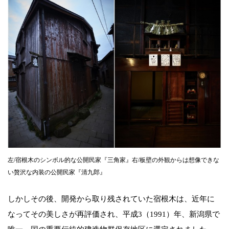
左/宿根木のシンボル的な公開民家『三角家』右/板壁の外観からは想像できな
い贅沢な内装の公開民家『清九郎』
しかしその後、開発から取り残されていた宿根木は、近年に
なってその美しさが再評価され、平成3（1991）年、新潟県で