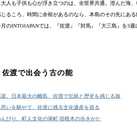
に大人も子供も心が浮き立つのは、全世界共通。澄んだ海、
感じるころ、時間に余裕があるのなら、本島のその先にある
月のINTOJAPANでは、『佐渡』『対馬』『大三島』を3
】 佐渡で出会う古の能
娯楽。日本最大の離島、佐渡で伝統と歴史を感じる旅
に思いを馳せて。佐渡に残る文化遺産を巡る
んびり。町人文化の港町 宿根木の歩きかた