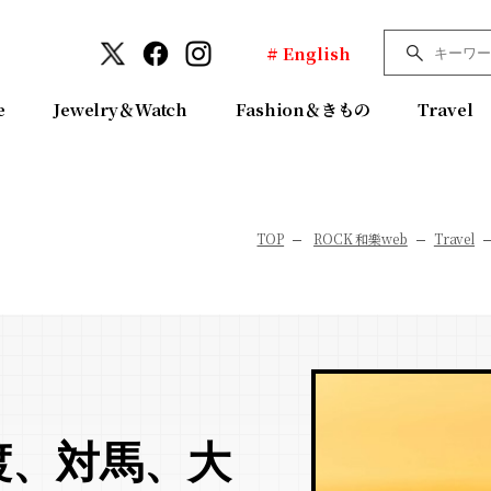
# English
e
Jewelry＆Watch
Fashion＆きもの
Travel
TOP
ROCK 和樂web
Travel
渡、対馬、大