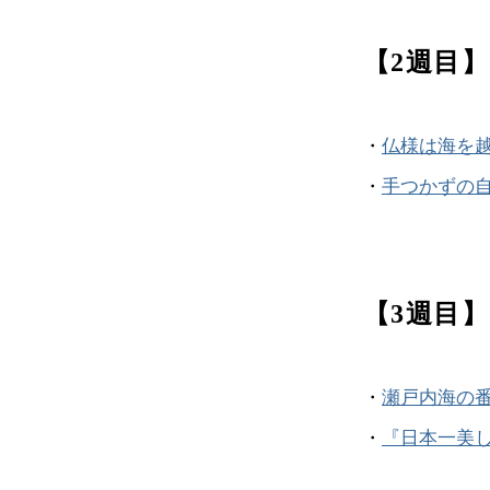
【2週目
・
仏様は海を
・
手つかずの
【3週目
・
瀬戸内海の
・
『日本一美