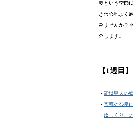
夏という季節
きわ心地よく
みませんか？今
介します。
【1週目
・
能は島人の
・
京都や奈良
・
ゆっくり、の