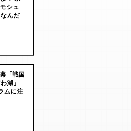
「モシュ
てなんだ
幕「戦国
びわ湖」
グラムに注