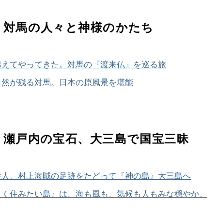
】 対馬の人々と神様のかたち
越えてやってきた。対馬の『渡来仏』を巡る旅
自然が残る対馬。日本の原風景を堪能
】 瀬戸内の宝石、大三島で国宝三昧
番人、村上海賊の足跡をたどって『神の島』大三島へ
しく住みたい島』は、海も風も、気候も人もみな穏やか。