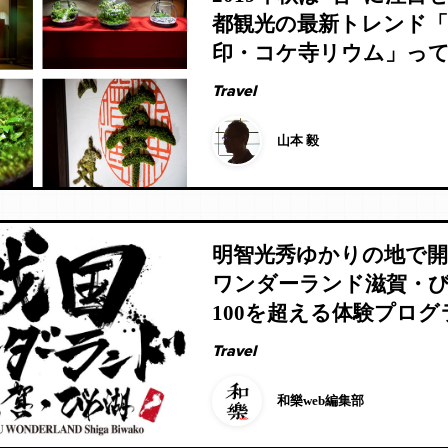
都観光の最新トレンド
印・コケ寺リウム」っ
Travel
山本 毅
明智光秀ゆかりの地で開
ワンダーランド滋賀・
100を超える体験プロ
目
Travel
和樂web編集部