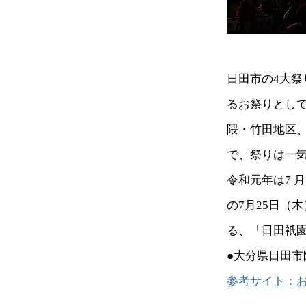
日田市の4大
るお祭りとして
隈・竹田地区
で、祭りは一
令和元年は7 月
の7月25日（
る、「日田祇
●大分県日田
参考サイト：お