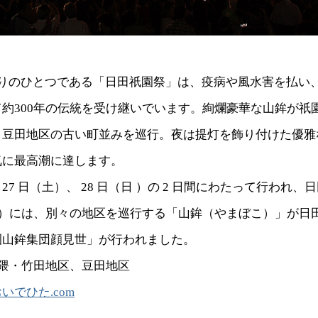
祭りのひとつである「日田祇園祭」は、疫病や風水害を払い
約300年の伝統を受け継いでいます。絢爛豪華な山鉾が祇
、豆田地区の古い町並みを巡行。夜は提灯を飾り付けた優雅
気に最高潮に達します。
 27 日（土）、 28 日（日 ）の 2 日間にわたって行われ、
木）には、別々の地区を巡行する「山鉾（やまぼこ）」が日
園山鉾集団顔見世」が行われました。
市隈・竹田地区、豆田地区
いでひた.com