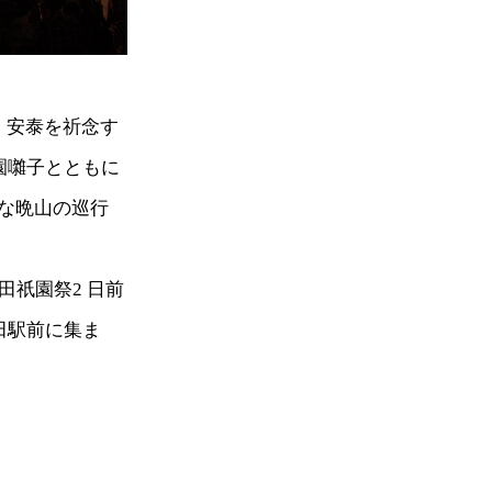
、安泰を祈念す
園囃子とともに
な晩山の巡行
日田祇園祭2 日前
田駅前に集ま