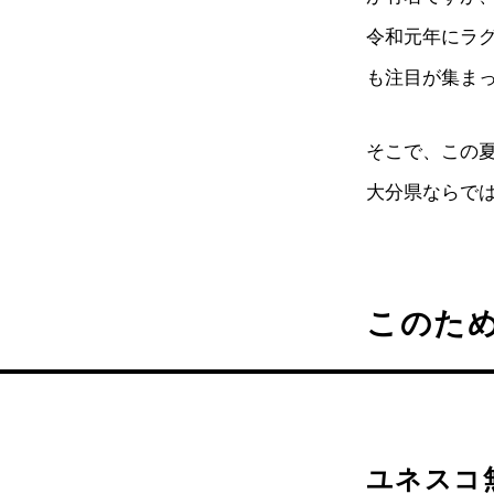
令和元年にラ
も注目が集ま
そこで、この
大分県ならで
このた
ユネスコ