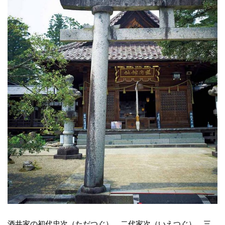
酒井家の初代忠次（ただつぐ）、二代家次（いえつぐ）、三