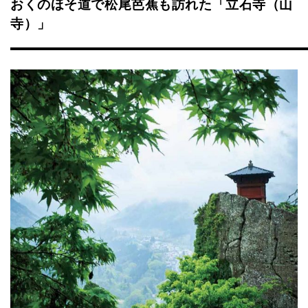
おくのほそ道で松尾芭蕉も訪れた「立石寺（山
寺）」