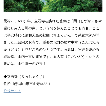
元禄2（1689）年、立石寺を訪れた芭蕉は「閑（しずか）さや
岩にしみ入る蝉の声」という句を詠んだことでも有名。ここ
は平安時代に清和天皇の勅願（ちょくがん）で慈覚大師が開
創した天台宗のお寺で、重要文化財の根本中堂（こんぽんち
ゅうどう）も見どころのひとつです。写真は、写経を納める
納経堂。山内一古い建物です。五大堂（ごだいどう）からの
眺めは、山中随一の絶景！
◆立石寺（りっしゃくじ）
住所 山形県山形市山寺4456-1
公式サイト