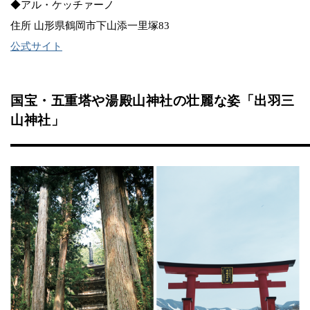
◆アル・ケッチァーノ
住所 山形県鶴岡市下山添一里塚83
公式サイト
国宝・五重塔や湯殿山神社の壮麗な姿「出羽三
山神社」