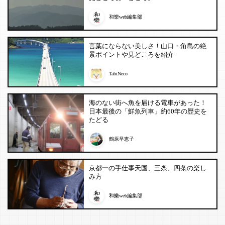
和樂web編集部
言葉にならない美しさ！山口・角島の絶
景ポイントや見どころを紹介
TabiNeco
海のない街へ魚を届ける電車があった！
日本最後の「鮮魚列車」約60年の歴史を
たどる
鶴原早恵子
京都一の手仕事天国、三条、四条の楽し
み方
和樂web編集部