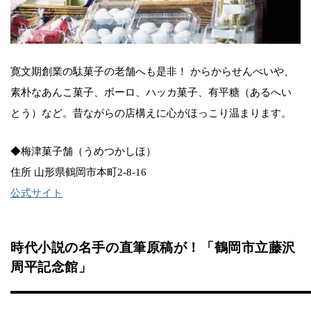
寛文期創業の駄菓子の老舗へも是非！ からからせんべいや、
素朴なあんこ菓子、ボーロ、ハッカ菓子、有平糖（あるへい
とう）など。昔ながらの店構えに心がほっこり温まります。
◆梅津菓子舗（うめつかしほ）
住所 山形県鶴岡市本町2-8-16
公式サイト
時代小説の名手の直筆原稿が！「鶴岡市立藤沢
周平記念館」