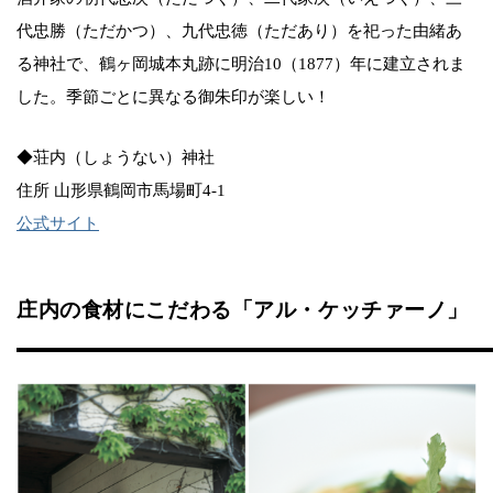
代忠勝（ただかつ）、九代忠徳（ただあり）を祀った由緒あ
る神社で、鶴ヶ岡城本丸跡に明治10（1877）年に建立されま
した。季節ごとに異なる御朱印が楽しい！
◆荘内（しょうない）神社
住所 山形県鶴岡市馬場町4-1
公式サイト
庄内の食材にこだわる「アル・ケッチァーノ」