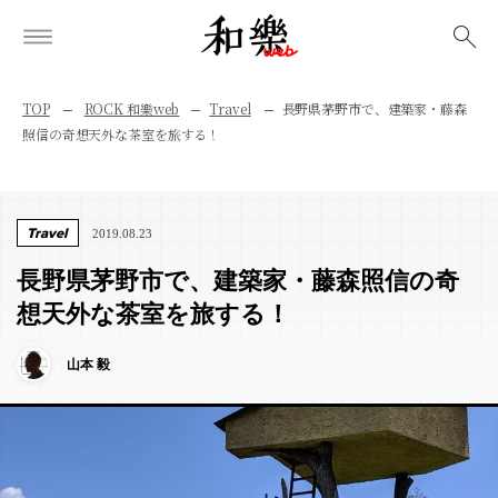
検索
TOP
ROCK 和樂web
Travel
長野県茅野市で、建築家・藤森
照信の奇想天外な茶室を旅する！
Travel
2019.08.23
長野県茅野市で、建築家・藤森照信の奇
想天外な茶室を旅する！
山本 毅