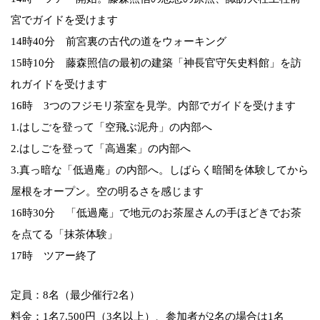
宮でガイドを受けます
14時40分 前宮裏の古代の道をウォーキング
15時10分 藤森照信の最初の建築「神長官守矢史料館」を訪
れガイドを受けます
16時 3つのフジモリ茶室を見学。内部でガイドを受けます
1.はしごを登って「空飛ぶ泥舟」の内部へ
2.はしごを登って「高過案」の内部へ
3.真っ暗な「低過庵」の内部へ。しばらく暗闇を体験してから
屋根をオープン。空の明るさを感じます
16時30分 「低過庵」で地元のお茶屋さんの手ほどきでお茶
を点てる「抹茶体験」
17時 ツアー終了
定員：8名（最少催行2名）
料金：1名7,500円（3名以上）、参加者が2名の場合は1名