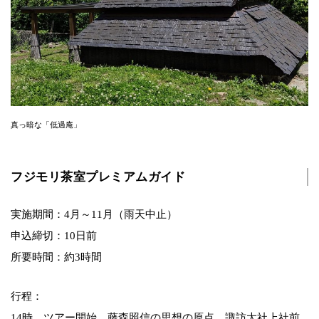
真っ暗な「低過庵」
フジモリ茶室プレミアムガイド
実施期間：4月～11月（雨天中止）
申込締切：10日前
所要時間：約3時間
行程：
14時 ツアー開始。藤森照信の思想の原点、諏訪大社上社前