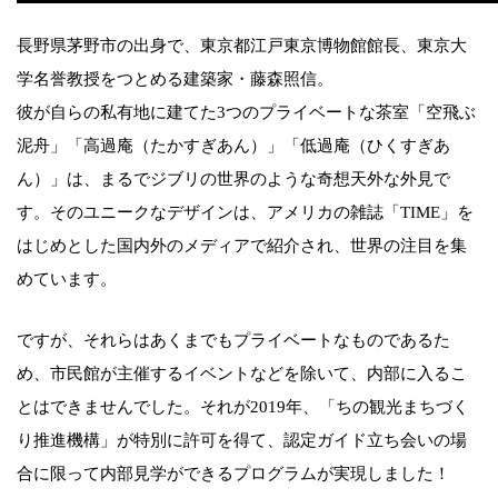
長野県茅野市の出身で、東京都江戸東京博物館館長、東京大
学名誉教授をつとめる建築家・藤森照信。
彼が自らの私有地に建てた3つのプライベートな茶室「空飛ぶ
泥舟」「高過庵（たかすぎあん）」「低過庵（ひくすぎあ
ん）」は、まるでジブリの世界のような奇想天外な外見で
す。そのユニークなデザインは、アメリカの雑誌「TIME」を
はじめとした国内外のメディアで紹介され、世界の注目を集
めています。
ですが、それらはあくまでもプライベートなものであるた
め、市民館が主催するイベントなどを除いて、内部に入るこ
とはできませんでした。それが2019年、「ちの観光まちづく
り推進機構」が特別に許可を得て、認定ガイド立ち会いの場
合に限って内部見学ができるプログラムが実現しました！