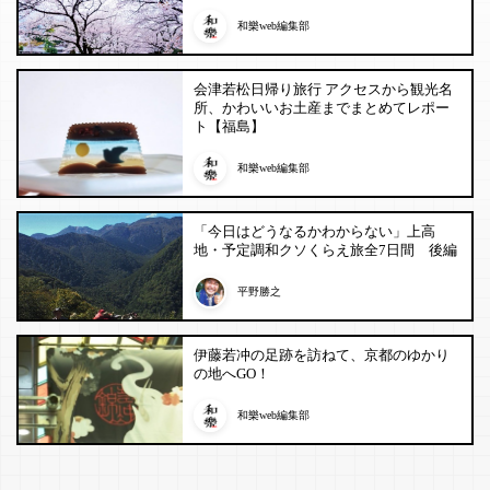
和樂web編集部
会津若松日帰り旅行 アクセスから観光名
所、かわいいお土産までまとめてレポー
ト【福島】
和樂web編集部
「今日はどうなるかわからない」上高
地・予定調和クソくらえ旅全7日間 後編
平野勝之
伊藤若冲の足跡を訪ねて、京都のゆかり
の地へGO！
和樂web編集部