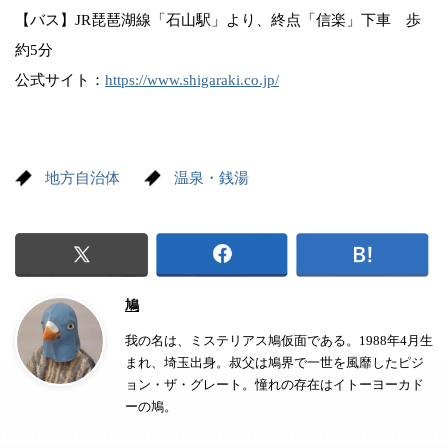
【バス】JR琵琶湖線「石山駅」より、終点「信楽」下車 歩
約5分
公式サイト：
https://www.shigaraki.co.jp/
地方自治体
温泉・銭湯
鳩
我の名は、ミステリアス鳩仮面である。1988年4月生
まれ、埼玉出身。叔父は鳩界で一世を風靡したピジ
ョン・ザ・グレート。憧れの存在はイトーヨーカド
ーの鳩。