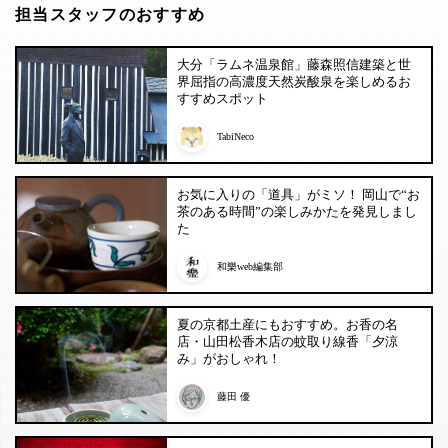
担当スタッフのおすすめ
大分「ラムネ温泉館」藤森照信建築と世
界屈指の高濃度天然炭酸泉を楽しめるお
すすめスポット
TabiNeco
お気に入りの「道具」がミソ！ 岡山で“お
茶のある時間”の楽しみかたを発見しまし
た
和樂web編集部
夏の京都土産にもおすすめ。お香の名
店・山田松香木店の蚊取り線香「夕涼
み」がおしゃれ！
藤田 優