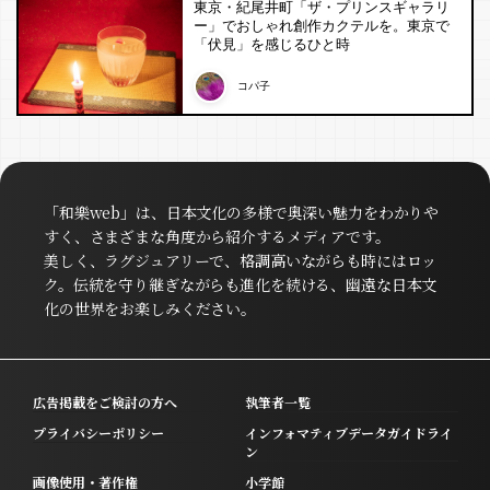
東京・紀尾井町「ザ・プリンスギャラリ
ー」でおしゃれ創作カクテルを。東京で
「伏見」を感じるひと時
コパ子
「和樂web」は、日本文化の多様で奥深い魅力をわかりや
すく、さまざまな角度から紹介するメディアです。
美しく、ラグジュアリーで、格調高いながらも時にはロッ
ク。伝統を守り継ぎながらも進化を続ける、幽遠な日本文
化の世界をお楽しみください。
広告掲載をご検討の方へ
執筆者一覧
プライバシーポリシー
インフォマティブデータガイドライ
ン
画像使用・著作権
小学館