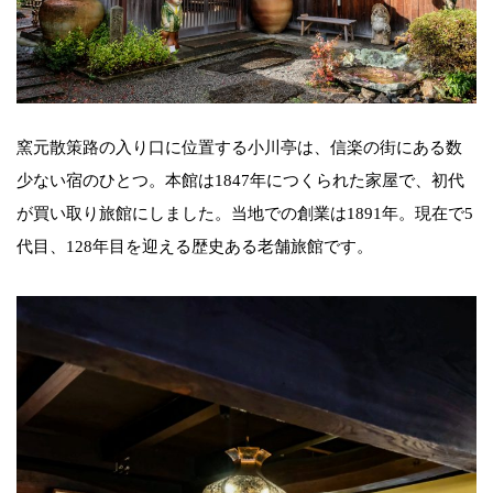
窯元散策路の入り口に位置する小川亭は、信楽の街にある数
少ない宿のひとつ。本館は1847年につくられた家屋で、初代
が買い取り旅館にしました。当地での創業は1891年。現在で5
代目、128年目を迎える歴史ある老舗旅館です。