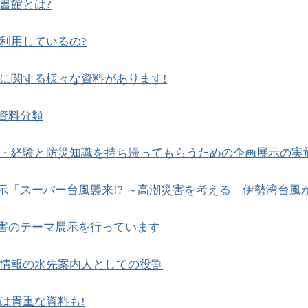
書館とは?
利用しているの?
に関する様々な資料があります!
資料分類
・経験と防災知識を持ち帰ってもらうための企画展示の実
示「スーパー台風襲来!? ～高潮災害を考える 伊勢湾台風か
害のテーマ展示を行っています
情報の水先案内人としての役割
は貴重な資料も!