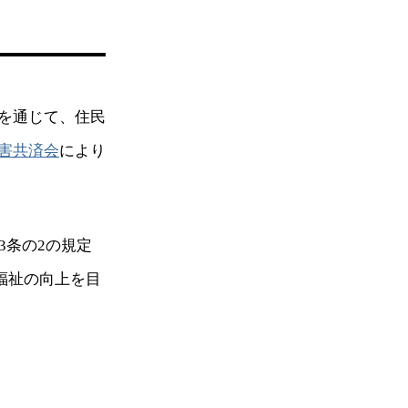
を通じて、住民
害共済会
により
3条の2の規定
民福祉の向上を目