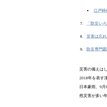
江戸時
「防災いろ
災害は忘れ
防災専門図
災害の備えはし
2018年を表
日本豪雨、9
然災害が多い