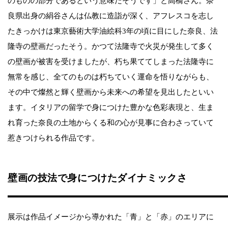
のものの部分であるという意味だそうです」と高橋さん。奈
良県出身の絹谷さんは仏教に造詣が深く、アフレスコを志し
たきっかけは東京藝術大学油絵科3年の頃に目にした奈良、法
隆寺の壁画だったそう。かつて法隆寺で火災が発生して多く
の壁画が被害を受けましたが、朽ち果ててしまった法隆寺に
無常を感じ、全てのものは朽ちていく運命を悟りながらも、
その中で燦然と輝く壁画から未来への希望を見出したといい
ます。イタリアの留学で身につけた豊かな色彩表現と、生ま
れ育った奈良の土地からくる和の心が見事に合わさっていて
惹きつけられる作品です。
壁画の技法で身につけたダイナミックさ
展示は作品イメージから導かれた「青」と「赤」のエリアに