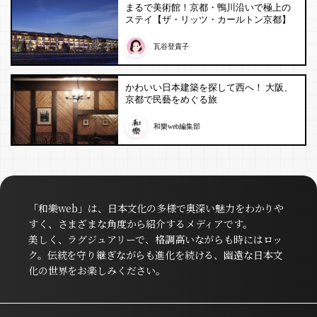
まるで美術館！京都・鴨川沿いで極上の
ステイ【ザ・リッツ・カールトン京都】
瓦谷登貴子
かわいい日本建築を探して西へ！ 大阪、
京都で民藝をめぐる旅
和樂web編集部
「和樂web」は、日本文化の多様で奥深い魅力をわかりや
すく、さまざまな角度から紹介するメディアです。
美しく、ラグジュアリーで、格調高いながらも時にはロッ
ク。伝統を守り継ぎながらも進化を続ける、幽遠な日本文
化の世界をお楽しみください。