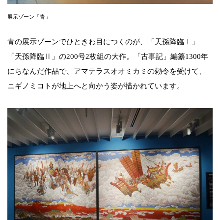
展示ゾーン「青」
青の展示ゾーンでひときわ目につくのが、「天孫降臨Ⅰ」
「天孫降臨Ⅱ」の200号2枚組の大作。「古事記」編纂1300年
にちなんだ作品で、アマテラスオオミカミの勅令を受けて、
ニギノミコトが地上へと向かう姿が描かれています。