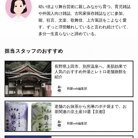
幼い頃より舞台芸術に親しみながら育つ。育児雑誌
や外国人向け雑誌、古民家保存雑誌などに参加。
能、狂言、文楽、歌舞伎、上方落語をこよなく愛
す。ずっと浮世離れしていると言われ続けていて、
多分一生直らないと諦めている。
担当スタッフのおすすめ
長野県上田市、別所温泉へ。美肌効果で
人気のおすすめ外湯とレトロ老舗旅館を
紹介
和樂web編集部
老舗のお抹茶から光琳のポチ袋まで。お
茶関連の京土産10選【京都】
和樂web編集部