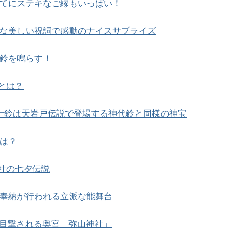
てにステキなご縁もいっぱい！
な美しい祝詞で感動のナイスサプライズ
鈴を鳴らす！
とは？
十鈴は天岩戸伝説で登場する神代鈴と同様の神宝
は？
社の七夕伝説
奉納が行われる立派な能舞台
く目撃される奥宮「弥山神社」