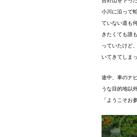
吉野山を下っ
小川に沿って
ていない道も
きたくても誰
っていたけど
いてきてしま
途中、車のナ
うな目的地以
「ようこそお