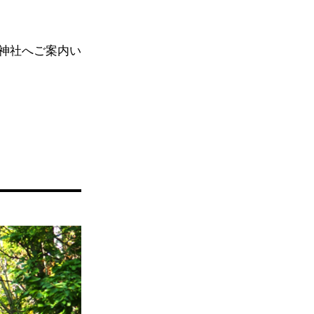
神社へご案内い
！