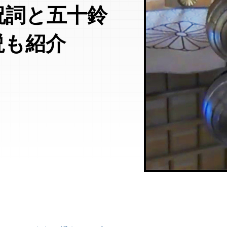
祝詞と五十鈴
説も紹介