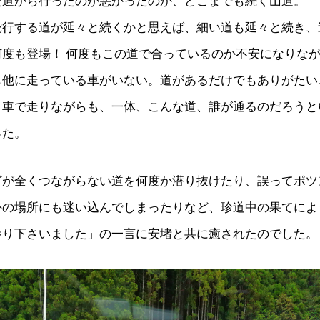
た道から行ったのが悪かったのか、どこまでも続く山道。
蛇行する道が延々と続くかと思えば、細い道も延々と続き、
何度も登場！ 何度もこの道で合っているのか不安になりな
も他に走っている車がいない。道があるだけでもありがたい
、車で走りながらも、一体、こんな道、誰が通るのだろうと
った。
ビが全くつながらない道を何度か潜り抜けたり、誤ってポツ
外の場所にも迷い込んでしまったりなど、珍道中の果てによ
参り下さいました」の一言に安堵と共に癒されたのでした。