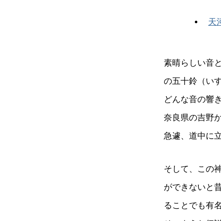
天
素晴らしい音と
の五十鈴（い
どんな音の響
奈良県の吉野
急遽、道中に
そして、この
ができないと
ることでも有