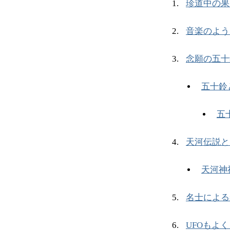
珍道中の果
音楽のよう
念願の五十
五十鈴
五
天河伝説と
天河神
名士による
UFOもよ