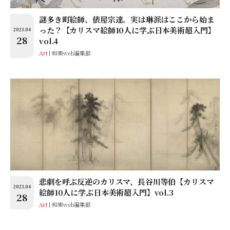
謎多き町絵師、俵屋宗達。実は琳派はここから始ま
った？【カリスマ絵師10人に学ぶ日本美術超入門】
2023.04
28
vol.4
Art
和樂web編集部
悲劇を呼ぶ反逆のカリスマ、長谷川等伯【カリスマ
2023.04
絵師10人に学ぶ日本美術超入門】vol.3
28
Art
和樂web編集部