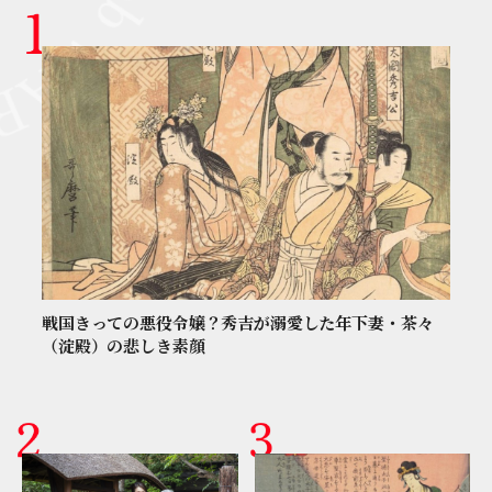
戦国きっての悪役令嬢？秀吉が溺愛した年下妻・茶々
（淀殿）の悲しき素顔