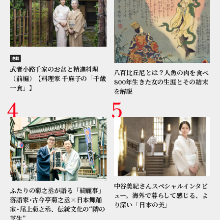
連載
武者小路千家のお盆と精進料理
八百比丘尼とは？人魚の肉を食べ
（前編）【料理家 千麻子の「千歳
800年生きた女の生涯とその結末
一食」】
を解説
中谷美紀さんスペシャルインタビ
ふたりの菊之丞が語る「綺麗事」
ュー。海外で暮らして感じる、よ
落語家･古今亭菊之丞×日本舞踊
り深い「日本の美」
家･尾上菊之丞、伝統文化の“隣の
芝生”