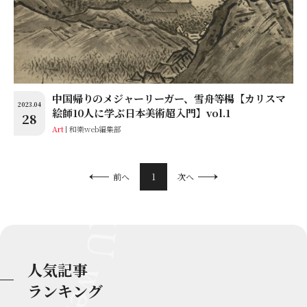
中国帰りのメジャーリーガー、雪舟等楊【カリスマ
2023.04
絵師10人に学ぶ日本美術超入門】vol.1
28
Art
和樂web編集部
1
前へ
次へ
人気記事
ランキング