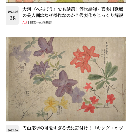
大河『べらぼう』でも話題！浮世絵師・喜多川歌麿
2023.06
の美人画はなぜ傑作なのか？代表作をじっくり解説
28
Art
和樂web編集部
円山応挙の可愛すぎる犬に釘付け！「キング・オブ
2023.06