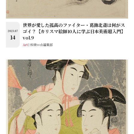
世界が愛した孤高のファイター・葛飾北斎は何がス
ゴイ？【カリスマ絵師10人に学ぶ日本美術超入門】
2023.07
14
vol.9
Art
和樂web編集部