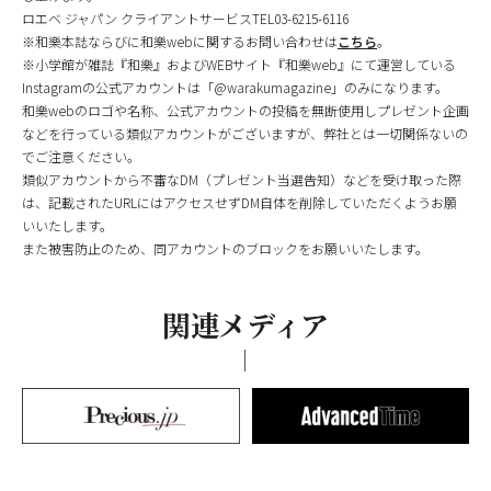
ロエベ ジャパン クライアントサービスTEL03-6215-6116
※和樂本誌ならびに和樂webに関するお問い合わせは
こちら
。
※小学館が雑誌『和樂』およびWEBサイト『和樂web』にて運営している
Instagramの公式アカウントは「@warakumagazine」のみになります。
和樂webのロゴや名称、公式アカウントの投稿を無断使用しプレゼント企画
などを行っている類似アカウントがございますが、弊社とは一切関係ないの
でご注意ください。
類似アカウントから不審なDM（プレゼント当選告知）などを受け取った際
は、記載されたURLにはアクセスせずDM自体を削除していただくようお願
いいたします。
また被害防止のため、同アカウントのブロックをお願いいたします。
関連メディア