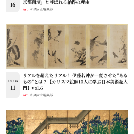
京都画壇」と呼ばれる納得の理由
16
Art
和樂web編集部
リアルを超えたリアル！ 伊藤若冲が一変させた“ある
もの”とは？【カリスマ絵師10人に学ぶ日本美術超入
2023.05
11
門】vol.6
Art
和樂web編集部