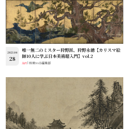
唯一無二のミスター狩野派、狩野永徳【カリスマ絵
2023.04
師10人に学ぶ日本美術超入門】vol.2
28
Art
和樂web編集部