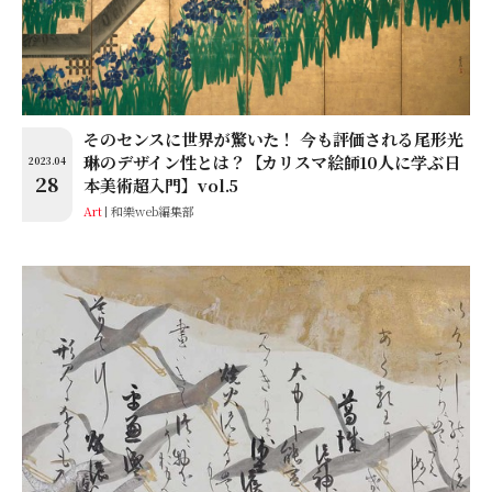
そのセンスに世界が驚いた！ 今も評価される尾形光
琳のデザイン性とは？【カリスマ絵師10人に学ぶ日
2023.04
28
本美術超入門】vol.5
Art
和樂web編集部