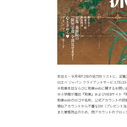
本誌８・９月号P.208の協力社リストに、
ロエベ ジャパン クライアントサービスTEL03-621
※和樂本誌ならびに和樂webに関するお問い
※小学館が雑誌『和樂』およびWEBサイト『和樂w
和樂webのロゴや名称、公式アカウントの
類似アカウントから不審なDM（プレゼント当
また被害防止のため、同アカウントのブロッ