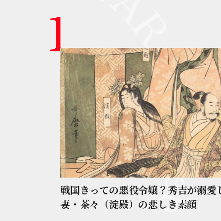
戦国きっての悪役令嬢？秀吉が溺愛
妻・茶々（淀殿）の悲しき素顔