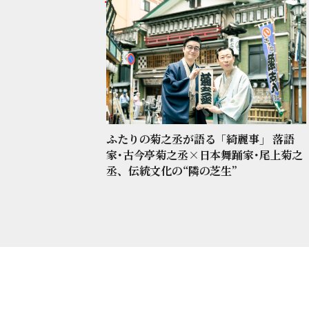
ふたりの菊之丞が語る「綺麗事」 落語
家･古今亭菊之丞×日本舞踊家･尾上菊之
丞、伝統文化の“隣の芝生”