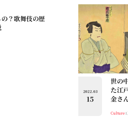
るの？歌舞伎の歴
説
世の
た江
2022.03
15
金さ
Culture