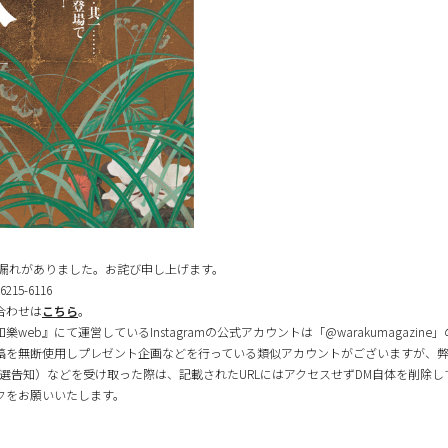
記載漏れがありました。お詫び申し上げます。
5-6116
合わせは
こちら
。
eb』にて運営しているInstagramの公式アカウントは「@warakumagazin
投稿を無断使用しプレゼント企画などを行っている類似アカウントがございますが、
選告知）などを受け取った際は、記載されたURLにはアクセスせずDM自体を削除
クをお願いいたします。