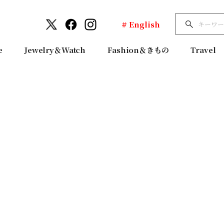
# English
e
Jewelry＆Watch
Fashion＆きもの
Travel