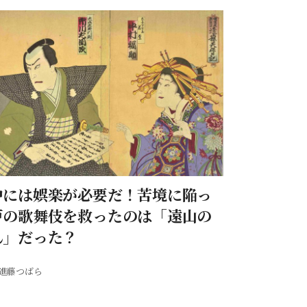
中には娯楽が必要だ！苦境に陥っ
戸の歌舞伎を救ったのは「遠山の
ん」だった？
進藤つばら