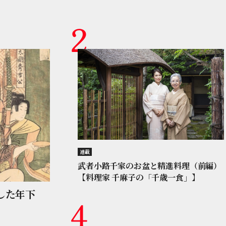
連載
武者小路千家のお盆と精進料理（前編）
【料理家 千麻子の「千歳一食」】
した年下