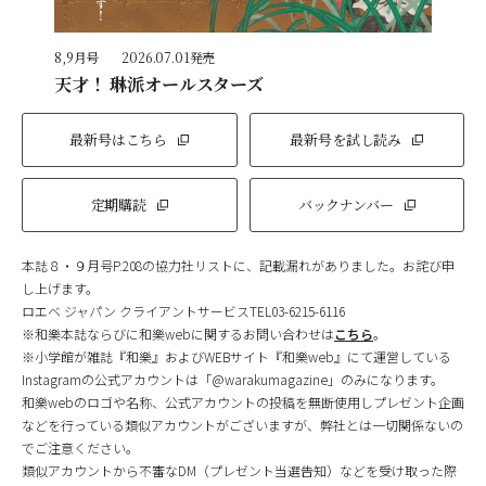
8,9月号
2026.07.01発売
天才！ 琳派オールスターズ
最新号はこちら
最新号を試し読み
定期購読
バックナンバー
本誌８・９月号P.208の協力社リストに、記載漏れがありました。お詫び申
し上げます。
ロエベ ジャパン クライアントサービスTEL03-6215-6116
※和樂本誌ならびに和樂webに関するお問い合わせは
こちら
。
※小学館が雑誌『和樂』およびWEBサイト『和樂web』にて運営している
Instagramの公式アカウントは「@warakumagazine」のみになります。
和樂webのロゴや名称、公式アカウントの投稿を無断使用しプレゼント企画
などを行っている類似アカウントがございますが、弊社とは一切関係ないの
でご注意ください。
類似アカウントから不審なDM（プレゼント当選告知）などを受け取った際