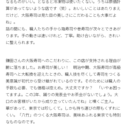
なるものがいい。となると冷凍物は使いたくない。うちは原価計
算があってないような店です（笑）。おいしいことはあたりまえ
だけど、大阪寿司は見た目の美しさにこだわることも大事だよ
ね」。
話の間にも、職人たちの手から箱寿司や巻寿司が次々とできあが
ります。手の動きは速いけれど、丁寧。助け合いながら、きれい
に整えられます。
鎌田さんの大阪寿司へのこだわりに、この店が支持される理由が
腑に落ちました。お寿司が美しい！ 明治中期、大阪寿司が高級
寿司へと大転換を迎えたときの、職人技を尽くして寿司をつくる
美意識が初代から受け継がれているのです。そのためには職人の
手数も必要、でも価格は控えめ。大丈夫ですか？ 「いやぁ困っ
てますよ。この2年、踊りの発表会やお茶会がないでしょう。大
口のお客様がいたから成り立っていたんでね」と嘆くご主人。
華があって、東京では珍しくて。しかも持ち運びの際もくずれに
くい。「八竹」のつくる大阪寿司は、美味あふれる東京でも特別
なものなのです。