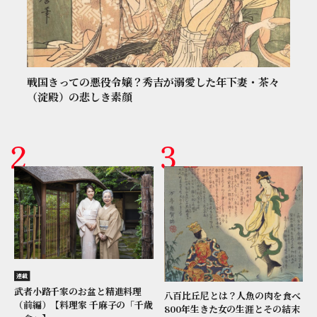
戦国きっての悪役令嬢？秀吉が溺愛した年下妻・茶々
（淀殿）の悲しき素顔
連載
武者小路千家のお盆と精進料理
八百比丘尼とは？人魚の肉を食べ
（前編）【料理家 千麻子の「千歳
800年生きた女の生涯とその結末