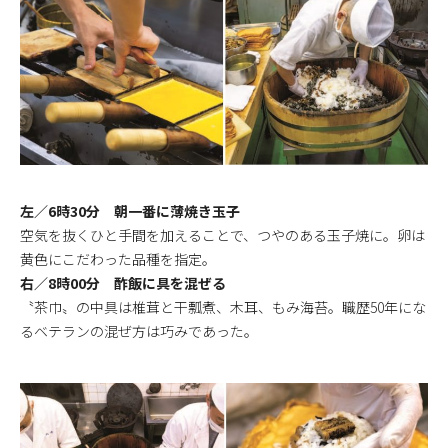
左／6時30分 朝一番に薄焼き玉子
空気を抜くひと手間を加えることで、つやのある玉子焼に。卵は
黄色にこだわった品種を指定。
右／8時00分 酢飯に具を混ぜる
〝茶巾〟の中具は椎茸と干瓢煮、木耳、もみ海苔。職歴50年にな
るベテランの混ぜ方は巧みであった。