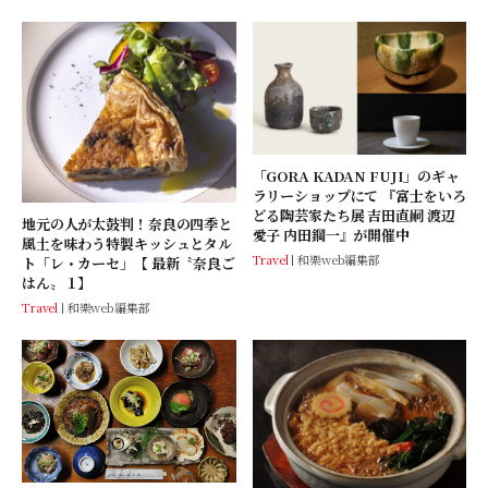
「GORA KADAN FUJI」のギャ
ラリーショップにて 『富士をいろ
どる陶芸家たち展 吉田直嗣 渡辺
地元の人が太鼓判！奈良の四季と
愛子 内田鋼一』が開催中
風土を味わう特製キッシュとタル
Travel
和樂web編集部
ト「レ・カーセ」【 最新〝奈良ご
はん〟１】
Travel
和樂web編集部