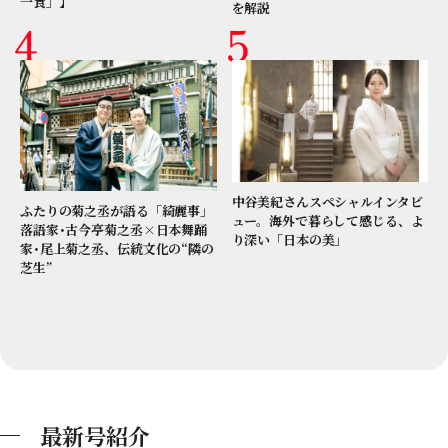
一食」】
を解説
中谷美紀さんスペシャルインタビ
ふたりの菊之丞が語る「綺麗事」
ュー。海外で暮らして感じる、よ
落語家･古今亭菊之丞×日本舞踊
り深い「日本の美」
家･尾上菊之丞、伝統文化の“隣の
芝生”
最新号紹介