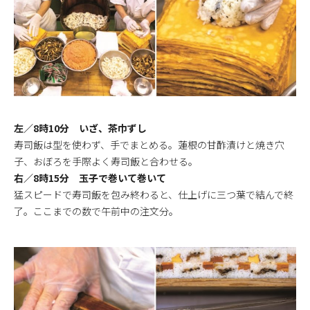
左／8時10分 いざ、茶巾ずし
寿司飯は型を使わず、手でまとめる。蓮根の甘酢漬けと焼き穴
子、おぼろを手際よく寿司飯と合わせる。
右／8時15分 玉子で巻いて巻いて
猛スピードで寿司飯を包み終わると、仕上げに三つ葉で結んで終
了。ここまでの数で午前中の注文分。