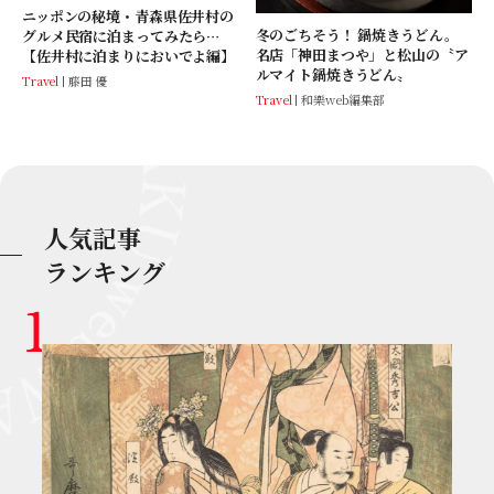
ニッポンの秘境・青森県佐井村の
冬のごちそう！ 鍋焼きうどん。
グルメ民宿に泊まってみたら…
名店「神田まつや」と松山の〝ア
【佐井村に泊まりにおいでよ編】
ルマイト鍋焼きうどん〟
Travel
藤田 優
Travel
和樂web編集部
人気記事
ランキング