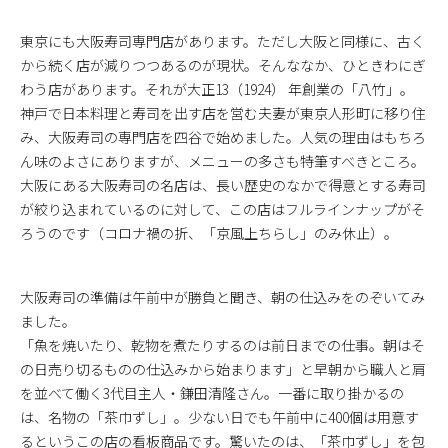
東京にも大阪寿司専門店があります。ただし大阪と同様に、古く
から続く店が減りつつあるのが現状。そんななか、ひときわにぎ
わう店があります。それが大正13（1924） 年創業の「八竹」。
神戸で日本料理と寿司を出す店を営む夫妻が東京人形町に移り住
み、大阪寿司の専門店を四谷で始めました。人気の理由はもちろ
ん味のよさにありますが、メニューの多さも特筆すべきところ。
大阪にある大阪寿司の名店は、長い歴史のなかで得意とする寿司
が絞り込まれているのに対して、この店はフルラインナップがそ
ろうのです（コロナ禍の折、「京風上ちらし」のみ休止）。
大阪寿司の準備は午前中が勝負と聞き、朝の仕込みをのぞいてみ
ました。
「魚を焼いたり、乾物を煮たりするのは前日までの仕事。朝はそ
の日売り切るものの仕込みから始まります」と早朝から職人と肩
を並べて働く3代目主人・鎌田清隆さん。一番に取り掛かるの
は、名物の「茶巾ずし」。少ない日でも午前中に400個は用意す
るというこの店の看板商品です。驚いたのは、「茶巾ずし」を包