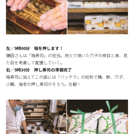
左／9時00分 箱を押します！
鎌田さんは「箱寿司」の担当。炭火で焼いた穴子の皮目と身、見
た目を考慮して配置していく。
右／9時30分 押し寿司の準備完了
箱寿司に加えてこの店には「バッテラ」の総称で鯖、鯵、穴子、
小鯛、海老の押し寿司がそろう。壮観！