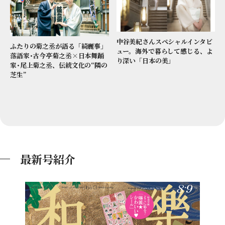
中谷美紀さんスペシャルインタビ
ふたりの菊之丞が語る「綺麗事」
ュー。海外で暮らして感じる、よ
落語家･古今亭菊之丞×日本舞踊
り深い「日本の美」
家･尾上菊之丞、伝統文化の“隣の
芝生”
最新号紹介