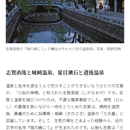
志賀直哉の『城の崎にて』の舞台は今も大人気の温泉街。写真／篠原宏明
志賀直哉と城崎温泉、夏目漱石と道後温泉
温泉と名作を語るうえで欠かすことができないもうひとりの文豪
が、〝小説の神様〟と称された志賀直哉（しがなおや）です。志
賀と温泉を結びつけたのは、不運な電車事故でした。瀕死（ひん
し）の重傷を負いながら一命をとりとめた志賀は、病院を退院
後、療養のために兵庫県・城崎（きのさき）温泉の「三木屋」に
逗留しています。そして、生死の境をさまよった経験から、近代
文学の名作『城の崎にて』が生まれたのです。以後も志賀は「三