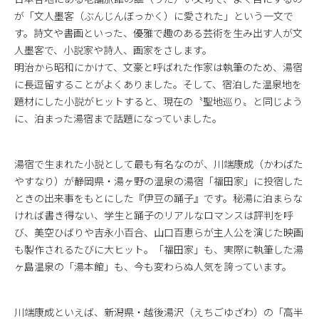
が「文人墨客（ぶんじんぼっかく）に愛された」という一文で
す。詩文や書画といった、優雅で趣のある芸術を生み出す人が文
人墨客で、小説家や詩人、画家をさします。
明治から昭和にかけて、文豪と呼ばれた作家は執筆のため、湯宿
に長逗留することがよくありました。そして、宿泊した温泉地を
題材にした小説がヒットすると、現在の〝聖地巡り〟と同じよう
に、泊まった湯宿まで話題になっていました。
湯宿で生まれた小説として最も有名なのが、川端康成（かわばた
やすなり）が静岡県・湯ヶ野の温泉の湯宿「福田家」に投宿した
ときの出来事をもとにした『伊豆の踊子』です。秘湯に泊まらな
ければ書き得ない、学生と踊子のリアルなロマンスは評判を呼
び、美空ひばりや吉永小百合、山口百恵らが主人公を演じた映画
も製作されるたびに大ヒット。「福田家」も、実際に執筆した湯
ヶ島温泉の「湯本館」も、今も変わらぬ人気を誇っています。
川端康成といえば、新潟県・越後湯沢（えちごゆざわ）の「高半