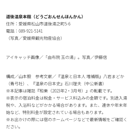
道後温泉本館（どうごおんせんほんかん）
住所：愛媛県松山市道後湯之町5-6
電話：089-921-5141
（写真／愛媛県観光物産協会）
アイキャッチ画像／「由布院 玉の湯」。写真／伊藤信
構成／山本毅 参考文献／『温泉と日本人 増補版』八岩まどか
（青弓社）、『温泉の日本史』石川理夫（中公新書）
※本記事は雑誌『和樂（2023年2・3月号）』の転載です。
※表示の宿泊料金は税金・サービス料込みの金額です。別途入湯
税や、入浴料などがかかる場合があります。また、連休や年末年
始など、特別料金が設定されている場合もあります。
※お出かけの際には宿のホームページなどで最新情報をご確認く
ださい。