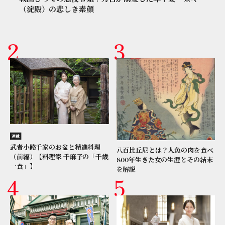
（淀殿）の悲しき素顔
連載
武者小路千家のお盆と精進料理
八百比丘尼とは？人魚の肉を食べ
（前編）【料理家 千麻子の「千歳
800年生きた女の生涯とその結末
一食」】
を解説