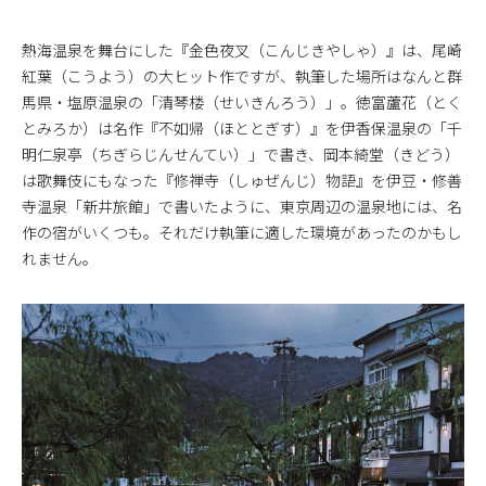
熱海温泉を舞台にした『金色夜叉（こんじきやしゃ）』は、尾崎
紅葉（こうよう）の大ヒット作ですが、執筆した場所はなんと群
馬県・塩原温泉の「清琴楼（せいきんろう）」。徳富蘆花（とく
とみろか）は名作『不如帰（ほととぎす）』を伊香保温泉の「千
明仁泉亭（ちぎらじんせんてい）」で書き、岡本綺堂（きどう）
は歌舞伎にもなった『修禅寺（しゅぜんじ）物語』を伊豆・修善
寺温泉「新井旅館」で書いたように、東京周辺の温泉地には、名
作の宿がいくつも。それだけ執筆に適した環境があったのかもし
れません。