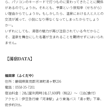
ら、パソコンのキーボードで打つものに変わってきたことに関係
があるのでしょうか。それとも、予算という世知辛（せちがら）
い理由からでしょうか。もしかしたら、温泉における人と人との
交流が減って、小説になり得なくなってしまったからでしょう
か…。
いずれにしても、湯宿の魅力が再び注目されている今だからこ
そ、温泉を舞台にした名著が生まれることを期待せずにはいられ
ません。
【湯宿DATA】
福田家（ふくだや）
住所：静岡県賀茂郡河津町湯ヶ野236
電話：0558-35-7201
宿泊料金：2名1室利用時1名17,600円（税込）〜（1泊2食付）
アクセス：伊豆急行線「河津駅」より東海バス「湯ヶ野」下車、
徒歩約3分。