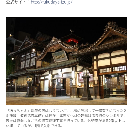
公式サイト：
http://fukudaya-izu.jp/
『坊っちゃん』執筆の宿はもうないが、小説に登場して一躍有名になった入
浴施設「道後温泉本館」は健在。重要文化財の建物は温泉街のシンボルで、
現在は営業しながらの保存修理工事を行っている。休憩室がある2階以上は
休館しているが、1階で入浴できる。