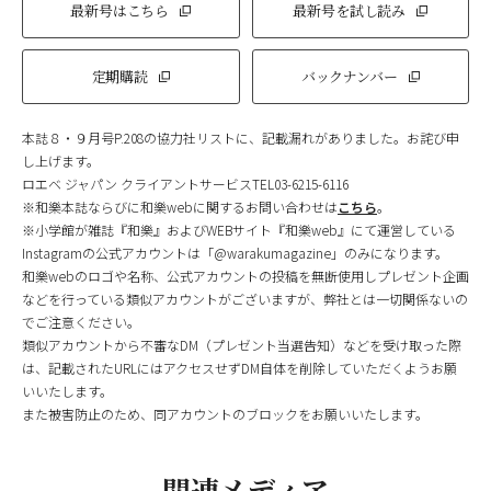
最新号はこちら
最新号を試し読み
定期購読
バックナンバー
本誌８・９月号P.208の協力社リストに、記載漏れがありました。お詫び申
し上げます。
ロエベ ジャパン クライアントサービスTEL03-6215-6116
※和樂本誌ならびに和樂webに関するお問い合わせは
こちら
。
※小学館が雑誌『和樂』およびWEBサイト『和樂web』にて運営している
Instagramの公式アカウントは「@warakumagazine」のみになります。
和樂webのロゴや名称、公式アカウントの投稿を無断使用しプレゼント企画
などを行っている類似アカウントがございますが、弊社とは一切関係ないの
でご注意ください。
類似アカウントから不審なDM（プレゼント当選告知）などを受け取った際
は、記載されたURLにはアクセスせずDM自体を削除していただくようお願
いいたします。
また被害防止のため、同アカウントのブロックをお願いいたします。
関連メディア