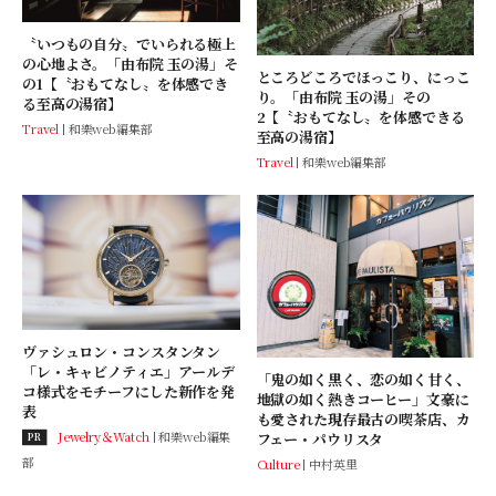
〝いつもの自分〟でいられる極上
の心地よさ。「由布院 玉の湯」そ
ところどころでほっこり、にっこ
の1【〝おもてなし〟を体感でき
り。「由布院 玉の湯」その
る至高の湯宿】
2【〝おもてなし〟を体感できる
Travel
和樂web編集部
至高の湯宿】
Travel
和樂web編集部
ヴァシュロン・コンスタンタン
「レ・キャビノティエ」アールデ
「鬼の如く黒く、恋の如く甘く、
コ様式をモチーフにした新作を発
地獄の如く熱きコーヒー」文豪に
表
も愛された現存最古の喫茶店、カ
Jewelry＆Watch
和樂web編集
フェー・パウリスタ
PR
部
Culture
中村英里