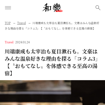
検索
TOP
Travel
川端康成も太宰治も夏目漱石も。文豪はみんな温泉好
きな理由を探る「コラム3」【〝おもてなし〟を体感できる至高の湯宿】
Travel
2024.01.24
川端康成も太宰治も夏目漱石も。文豪は
みんな温泉好きな理由を探る「コラム3」
【〝おもてなし〟を体感できる至高の湯
宿】