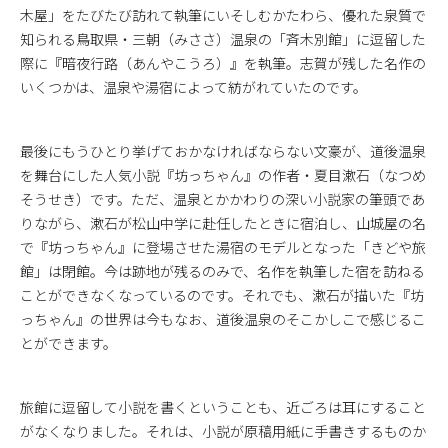
木屋」をたびたび訪れて執筆にいそしむかたわら、優れた泉質で
知られる鳥取県・三朝（みささ）温泉の「斉木別館」に逗留した
際に『暗夜行路（あんやこうろ）』を執筆。志賀が残した名作の
いくつかは、温泉や湯宿によって紡がれていたのです。
最後にもうひとり挙げておかなければならない文豪が、道後温泉
を舞台にした人気小説『坊っちゃん』の作者・夏目漱石（なつめ
そうせき）です。ただ、温泉とかかわりの深い小説家の筆頭であ
りながら、漱石が松山中学に赴任したときに宿泊し、山城屋の名
で『坊っちゃん』に登場させた湯宿のモデルとなった「きどや旅
館」は閉館。今は跡地が残るのみで、名作を執筆した宿を訪ねる
ことができなくなっているのです。それでも、漱石が描いた『坊
っちゃん』の世界は今もなお、道後温泉のそこかしこで感じるこ
とができます。
旅館に逗留して小説を書くということも、近ごろは耳にすること
がなくなりました。それは、小説が原稿用紙に手書きするものか