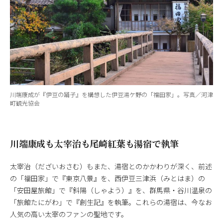
川端康成が『伊豆の踊子』を構想した伊豆湯ケ野の「福田家」。写真／河津
町観光協会
川端康成も太宰治も尾崎紅葉も湯宿で執筆
太宰治（だざいおさむ）もまた、湯宿とのかかわりが深く、前述
の「福田家」で『東京八景』を、西伊豆三津浜（みとはま）の
「安田屋旅館」で『斜陽（しゃよう）』を、群馬県・谷川温泉の
「旅館たにがわ」で『創生記』を執筆。これらの湯宿は、今なお
人気の高い太宰のファンの聖地です。