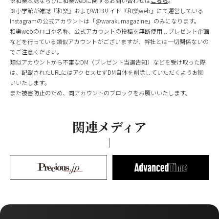
※和樂本誌ならびに和樂webに関するお問い合わせは
こちら
。
※小学館が雑誌『和樂』およびWEBサイト『和樂web』にて運営している
Instagramの公式アカウントは「@warakumagazine」のみになります。
和樂webのロゴや名称、公式アカウントの投稿を無断使用しプレゼント企画
などを行っている類似アカウントがございますが、弊社とは一切関係ないの
でご注意ください。
類似アカウントから不審なDM（プレゼント当選告知）などを受け取った際
は、記載されたURLにはアクセスせずDM自体を削除していただくようお願
いいたします。
また被害防止のため、同アカウントのブロックをお願いいたします。
関連メディア