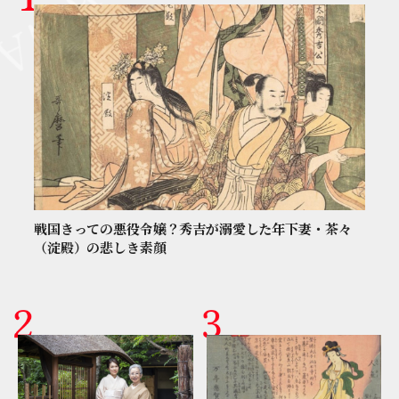
戦国きっての悪役令嬢？秀吉が溺愛した年下妻・茶々
（淀殿）の悲しき素顔