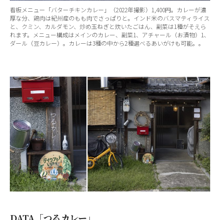
看板メニュー「バターチキンカレー」（2022年撮影）1,400円。カレーが濃
厚な分、鶏肉は紀州産のもも肉でさっぱりと。インド米のバスマティライス
と、クミン、カルダモン、炒め玉ねぎと炊いたごはん、副菜は1種がそえら
れます。メニュー構成はメインのカレー、副菜1、アチャール（お漬物）1、
ダール（豆カレー）。カレーは3種の中から2種選べるあいがけも可能。。
DATA「つるカレー」