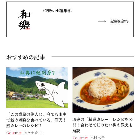
和樂web編集部
記事を読む
おすすめの記事
「この惑星の住人は、今でも山奥
お寺の「精進カレー」レシピを公
で鮫の刺身を食べている」仰天！
開！合わせて知りたい禅の教えも
鮫カレーのレシピ！
解説
Gourmet
タケナカリー
Gourmet
木村 悦子