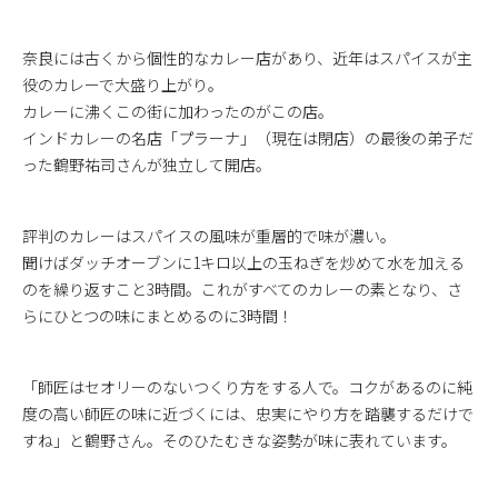
奈良には古くから個性的なカレー店があり、近年はスパイスが主
役のカレーで大盛り上がり。
カレーに沸くこの街に加わったのがこの店。
インドカレーの名店「プラーナ」（現在は閉店）の最後の弟子だ
った鶴野祐司さんが独立して開店。
評判のカレーはスパイスの風味が重層的で味が濃い。
聞けばダッチオーブンに1キロ以上の玉ねぎを炒めて水を加える
のを繰り返すこと3時間。これがすべてのカレーの素となり、さ
らにひとつの味にまとめるのに3時間！
「師匠はセオリーのないつくり方をする人で。コクがあるのに純
度の高い師匠の味に近づくには、忠実にやり方を踏襲するだけで
すね」と鶴野さん。そのひたむきな姿勢が味に表れています。