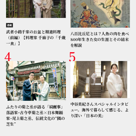
連載
武者小路千家のお盆と精進料理
八百比丘尼とは？人魚の肉を食べ
（前編）【料理家 千麻子の「千歳
800年生きた女の生涯とその結末
一食」】
を解説
中谷美紀さんスペシャルインタビ
ふたりの菊之丞が語る「綺麗事」
ュー。海外で暮らして感じる、よ
落語家･古今亭菊之丞×日本舞踊
り深い「日本の美」
家･尾上菊之丞、伝統文化の“隣の
芝生”