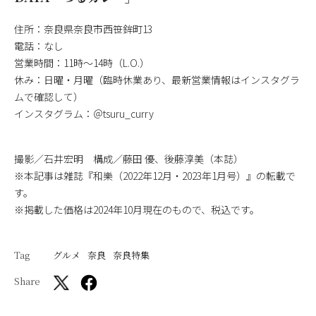
住所：奈良県奈良市西笹鉾町13
電話：なし
営業時間：11時～14時（L.O.）
休み：日曜・月曜（臨時休業あり、最新営業情報はインスタグラ
ムで確認して）
インスタグラム：＠tsuru_curry
撮影／石井宏明 構成／藤田 優、後藤淳美（本誌）
※本記事は雑誌『和樂（2022年12月・2023年1月号）』の転載で
す。
※掲載した価格は2024年10月現在のもので、税込です。
Tag
グルメ
奈良
奈良特集
Share