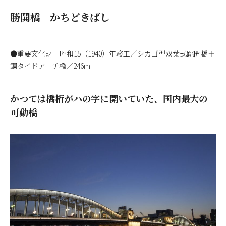
勝鬨橋 かちどきばし
●重要文化財 昭和15（1940）年竣工／シカゴ型双葉式跳開橋＋
鋼タイドアーチ橋／246m
かつては橋桁がハの字に開いていた、国内最大の
可動橋