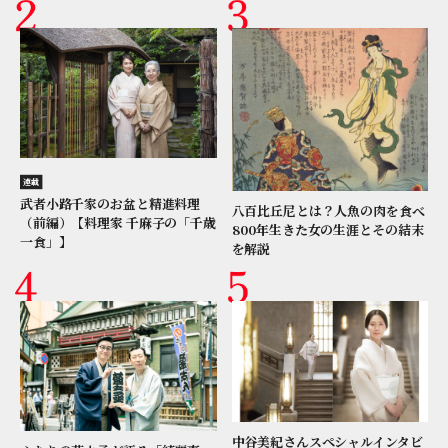
連載
武者小路千家のお盆と精進料理
八百比丘尼とは？人魚の肉を食べ
（前編）【料理家 千麻子の「千歳
800年生きた女の生涯とその結末
一食」】
を解説
中谷美紀さんスペシャルインタビ