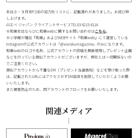
本誌８・９月号P.208の協力社リストに、記載漏れがありました。お詫び申
し上げます。
ロエベ ジャパン クライアントサービスTEL03-6215-6116
※和樂本誌ならびに和樂webに関するお問い合わせは
こちら
。
※小学館が雑誌『和樂』およびWEBサイト『和樂web』にて運営している
Instagramの公式アカウントは「@warakumagazine」のみになります。
和樂webのロゴや名称、公式アカウントの投稿を無断使用しプレゼント企画
などを行っている類似アカウントがございますが、弊社とは一切関係ないの
でご注意ください。
類似アカウントから不審なDM（プレゼント当選告知）などを受け取った際
は、記載されたURLにはアクセスせずDM自体を削除していただくようお願
いいたします。
また被害防止のため、同アカウントのブロックをお願いいたします。
関連メディア