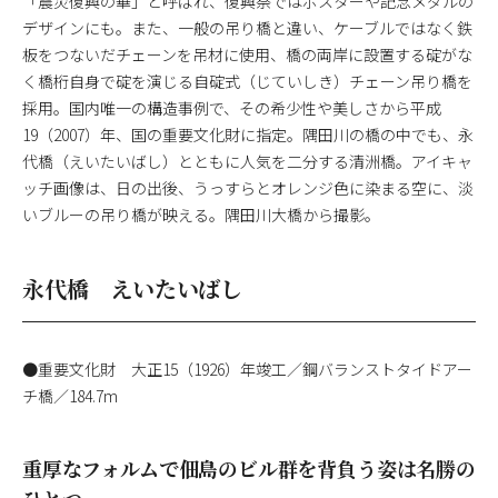
「震災復興の華」と呼ばれ、復興祭ではポスターや記念メダルの
デザインにも。また、一般の吊り橋と違い、ケーブルではなく鉄
板をつないだチェーンを吊材に使用、橋の両岸に設置する碇がな
く橋桁自身で碇を演じる自碇式（じていしき）チェーン吊り橋を
採用。国内唯一の構造事例で、その希少性や美しさから平成
19（2007）年、国の重要文化財に指定。隅田川の橋の中でも、永
代橋（えいたいばし）とともに人気を二分する清洲橋。アイキャ
ッチ画像は、日の出後、うっすらとオレンジ色に染まる空に、淡
いブルーの吊り橋が映える。隅田川大橋から撮影。
永代橋 えいたいばし
●重要文化財 大正15（1926）年竣工／鋼バランストタイドアー
チ橋／184.7m
重厚なフォルムで佃島のビル群を背負う姿は名勝の
ひとつ