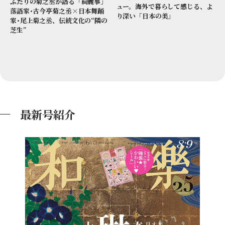
ふたりの菊之丞が語る「綺麗事」
ュー。海外で暮らして感じる、よ
落語家･古今亭菊之丞×日本舞踊
り深い「日本の美」
家･尾上菊之丞、伝統文化の“隣の
芝生”
最新号紹介