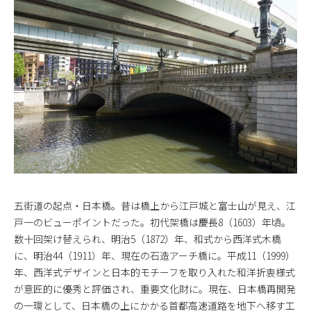
五街道の起点・日本橋。昔は橋上から江戸城と富士山が見え、江
戸一のビューポイントだった。初代架橋は慶長8（1603）年頃。
数十回架け替えられ、明治5（1872）年、和式から西洋式木橋
に、明治44（1911）年、現在の石造アーチ橋に。平成11（1999）
年、西洋式デザインと日本的モチーフを取り入れた和洋折衷様式
が意匠的に優秀と評価され、重要文化財に。現在、日本橋再開発
の一環として、日本橋の上にかかる首都高速道路を地下へ移す工