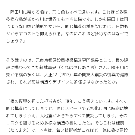
「隅田川に架かる橋は、形も色もすべて違います。これほど多種
多様な橋が架かる川は世界でも本当に稀です。しかも隅田川は同
じような川幅と地形ですから、同じ構造の橋を架ければ、日数も
かからずコストも抑えられる。なのにこれほど多彩なのはなぜで
しょう？」
そう話すのは、元東京都建設局橋梁構造専門課長として、橋の建
設に携わってきた紅林章央（くればやしあきお）さん。隅田川に
架かる橋の多くは、大正12（1923）年の関東大震災の復興で建設
され、それ以前は構造やデザインに多様さはなかったとか。
「橋の復興を担った担当者が、後年、こう答えています。すべて
同じ構造にしてしまうと、同じスピードで老朽化し同じ時期に壊
れてしまううえ、大地震がおきたらすべて被災してしまう。その
リスクを避けるため多様な構造の橋にしたと。でもこれは建前
（たてまえ）で、本当は、若い技術者がこれほど一気に橋の建設