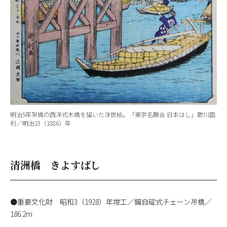
明治5年架橋の西洋式木橋を描いた浮世絵。「東京名勝会 日本はし」歌川国
利／明治19（1886）年
清洲橋 きよすばし
●重要文化財 昭和3（1928）年竣工／鋼自碇式チェーン吊橋／
186.2m