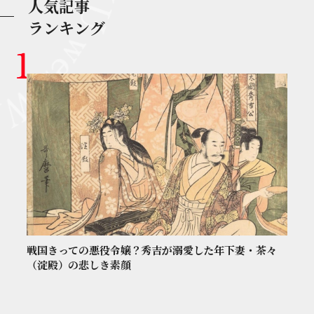
人気記事
ランキング
戦国きっての悪役令嬢？秀吉が溺愛した年下妻・茶々
（淀殿）の悲しき素顔