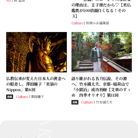
Art
森 聖加
の理由は、王子様だから♡【美仏
鑑賞が100倍面白くなる！その
３】
Culture
和樂web編集部
仏教伝来が変えた日本人の黄金へ
語り継がれる名刀伝説、その源
の眼差し。澤田瞳子「美装の
へ。竹本織太夫、京都･稲荷山で
Nippon」第8回
『小鍛冶』成功祈願【文楽のすゝ
め 四季オリオリ】第11回
Culture
澤田瞳子
連載
Culture
竹本織太夫
連載