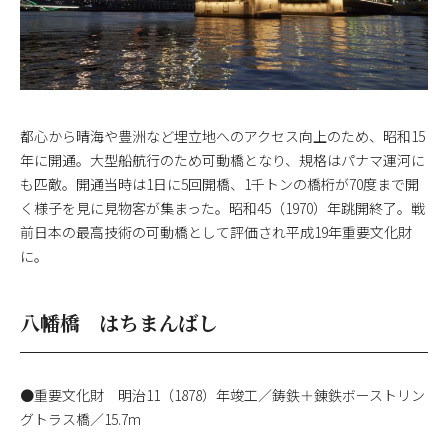
都心から晴海や豊洲など埋立地へのアクセス向上のため、昭和15
年に開通。大型船航行のため可動橋となり、規格はパナマ運河に
も匹敵。開通当時は1日に5回開橋、1千トンの橋桁が70度まで開
く様子を見に見物客が集まった。昭和45（1970）年跳開終了。戦
前日本の最高技術の可動橋として評価され平成19年重要文化財
に。
八幡橋 はちまんばし
●重要文化財 明治11（1878）年竣工／鋳鉄＋錬鉄ボーストリン
グトラス橋／15.7m