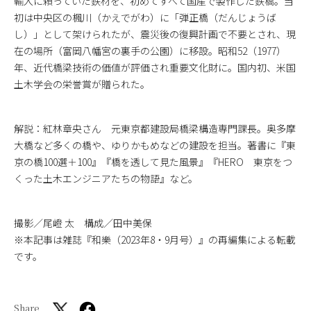
輸入に頼っていた鉄材を、初めてすべて国産で製作した鉄橋。当
初は中央区の楓川（かえでがわ）に「弾正橋（だんじょうば
し）」として架けられたが、震災後の復興計画で不要とされ、現
在の場所（富岡八幡宮の裏手の公園）に移設。昭和52（1977）
年、近代橋梁技術の価値が評価され重要文化財に。国内初、米国
土木学会の栄誉賞が贈られた。
解説：紅林章央さん 元東京都建設局橋梁構造専門課長。奥多摩
大橋など多くの橋や、ゆりかもめなどの建設を担当。著書に『東
京の橋100選＋100』『橋を透して見た風景』『HERO 東京をつ
くった土木エンジニアたちの物語』など。
撮影／尾嶝 太 構成／田中美保
※本記事は雑誌『和樂（2023年8・9月号）』の再編集による転載
です。
Share