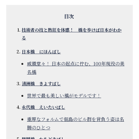
技術者の技と熱狂を体感！ 橋を歩けば日本がわか
る
日本橋 にほんばし
威風堂々！ 日本の起点に佇む、100年現役の美
名橋
清洲橋 きよすばし
世界で最も美しい橋がモデルです！
永代橋 えいたいばし
重厚なフォルムで佃島のビル群を背負う姿は名
勝のひとつ
勝鬨橋 かちどきばし