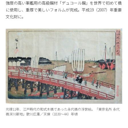
強度の高い軍艦用の高級鋼材「デュコール鋼」を世界で初めて橋
に使用し、重厚で美しいフォルムが完成。平成19（2007）年重要
文化財に。
元禄11年、江戸時代の和式木橋であった永代橋の浮世絵。「東京名所 永代
橋深川新地」歌川広重／天保（1830～44）年頃