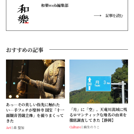
和樂web編集部
記事を読む
おすすめの記事
あっ…その美しい指先に触れた
「月」に「空」。天竜川流域に残
い…手フェチが聖林寺 国宝「十一
るロマンティックな地名の由来を
面観音菩薩立像」を撮りまくって
徹底調査してきた【静岡】
きた
Culture
麻生のりこ
Art
森 聖加