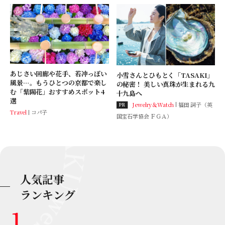
あじさい回廊や花手、若冲っぽい
小雪さんとひもとく「TASAKI」
風景…。もうひとつの京都で楽し
の秘密！ 美しい真珠が生まれる九
む「紫陽花」おすすめスポット4
十九島へ
選
Jewelry＆Watch
福田 詞子（英
PR
Travel
コパ子
国宝石学協会 ＦＧＡ）
人気記事
ランキング