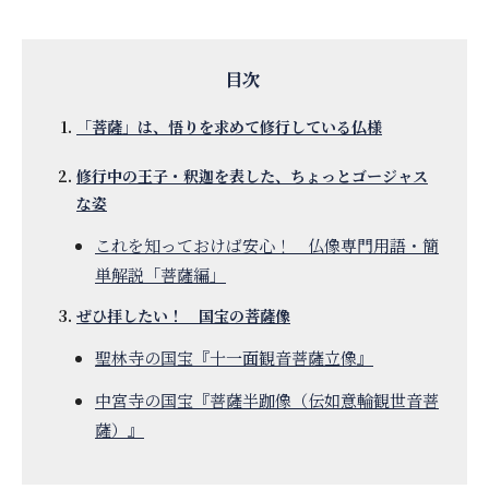
「菩薩」は、悟りを求めて修行している仏様
修行中の王子・釈迦を表した、ちょっとゴージャス
な姿
これを知っておけば安心！ 仏像専門用語・簡
単解説「菩薩編」
ぜひ拝したい！ 国宝の菩薩像
聖林寺の国宝『十一面観音菩薩立像』
中宮寺の国宝『菩薩半跏像（伝如意輪観世音菩
薩）』