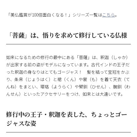
「美仏鑑賞が100倍面白くなる！」シリーズ一覧は
こちら
。
「菩薩」は、悟りを求めて修行している仏様
如来になるための修行の最中にある「菩薩」は、釈迦（しゃか）
が出家する前の姿がモデルになっています。古代インドの王子だ
った釈迦の身なりはとてもゴージャス！ 髪を結って宝冠をかぶ
り、条帛（じょうはく）と裙（くん）や裳（も）を着て天衣（て
んね）をまとい、瓔珞（ようらく）や臂釧（ひせん）、腕釧（わ
んせん）といったアクセサリーをつけ、如来とは大違いです。
修行中の王子・釈迦を表した、ちょっとゴー
ジャスな姿