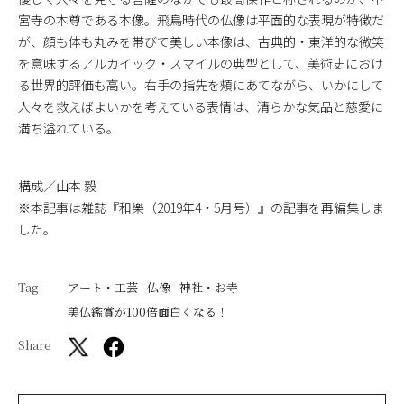
宮寺の本尊である本像。飛鳥時代の仏像は平面的な表現が特徴だ
が、顔も体も丸みを帯びて美しい本像は、古典的・東洋的な微笑
を意味するアルカイック・スマイルの典型として、美術史におけ
る世界的評価も高い。右手の指先を頰にあてながら、いかにして
人々を救えばよいかを考えている表情は、清らかな気品と慈愛に
満ち溢れている。
構成／山本 毅
※本記事は雑誌『和樂（2019年4・5月号）』の記事を再編集しま
した。
Tag
アート・工芸
仏像
神社・お寺
美仏鑑賞が100倍面白くなる！
Share