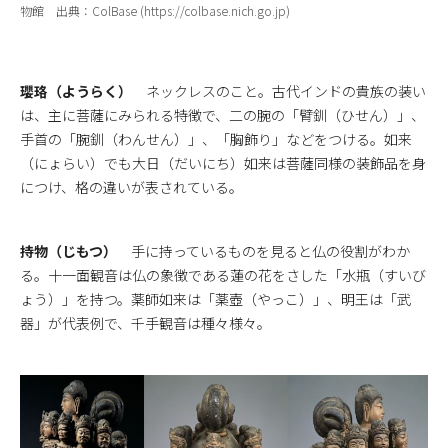
物館 出典：ColBase (https://colbase.nich.go.jp)
瓔珞（ようらく）
ネックレスのこと。古代インドの貴族の装い
は、主に菩薩にみられる特徴で、二の腕の「臂釧（ひせん）」、
手首の「腕釧（わんせん）」、「胸飾り」などをつける。如来
（にょらい）でも大日（だいにち）如来は菩薩同様の装飾品を身
につけ、格の違いが表されている。
持物（じもつ）
手に持っているものを見ると仏の役割がわか
る。十一面観音は仏の象徴である蓮の花をさした「水瓶（すいび
ょう）」を持つ。薬師如来は「薬壺（やっこ）」、明王は「武
器」が代表例で、千手観音は種々様々。