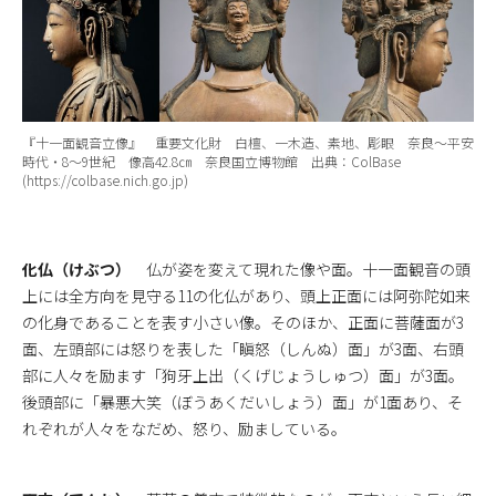
『十一面観音立像』 重要文化財 白檀、一木造、素地、彫眼 奈良～平安
時代・8～9世紀 像高42.8㎝ 奈良国立博物館 出典：ColBase
(https://colbase.nich.go.jp)
化仏（けぶつ）
仏が姿を変えて現れた像や面。十一面観音の頭
上には全方向を見守る11の化仏があり、頭上正面には阿弥陀如来
の化身であることを表す小さい像。そのほか、正面に菩薩面が3
面、左頭部には怒りを表した「瞋怒（しんぬ）面」が3面、右頭
部に人々を励ます「狗牙上出（くげじょうしゅつ）面」が3面。
後頭部に「暴悪大笑（ぼうあくだいしょう）面」が1面あり、そ
れぞれが人々をなだめ、怒り、励ましている。