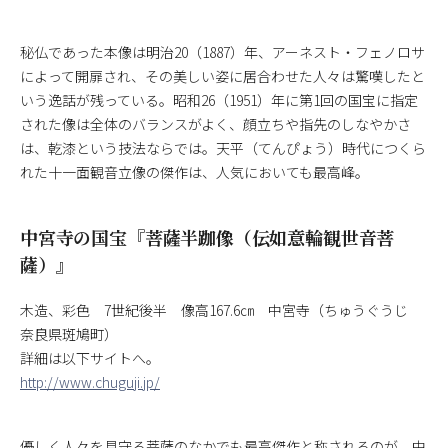
秘仏であった本像は明治20（1887）年、アーネスト・フェノロサ
によって開扉され、その美しい姿に居合わせた人々は驚嘆したと
いう逸話が残っている。昭和26（1951）年に第1回の国宝に指定
された像は全体のバランスがよく、顔立ちや指先のしなやかさ
は、乾漆という技法ならでは。天平（てんぴょう）時代につくら
れた十一面観音立像の傑作は、人気においても最高峰。
中宮寺の国宝『菩薩半跏像（伝如意輪観世音菩
薩）』
木造、彩色 7世紀後半 像高167.6㎝ 中宮寺（ちゅうぐうじ
奈良県斑鳩町）
詳細は以下サイトへ。
http://www.chuguji.jp/
優しく人々を見守る菩薩のなかでも最高傑作と称されるのが、中