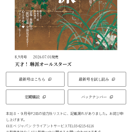
8,9月号
2026.07.01発売
天才！ 琳派オールスターズ
最新号はこちら
最新号を試し読み
定期購読
バックナンバー
本誌８・９月号P.208の協力社リストに、記載漏れがありました。お詫び申
し上げます。
ロエベ ジャパン クライアントサービスTEL03-6215-6116
※和樂本誌ならびに和樂webに関するお問い合わせは
こちら
。