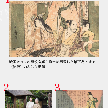
戦国きっての悪役令嬢？秀吉が溺愛した年下妻・茶々
（淀殿）の悲しき素顔