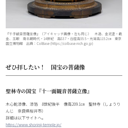
『千手観音菩薩坐像』（アイキャッチ画像・左も同じ） 木造、金泥塗・截
金、玉眼 南北朝時代・14世紀 高83.7・台座高55.5・光背高115.2㎝ 東京
国立博物館 出典：ColBase (https://colbase.nich.go.jp)
ぜひ拝したい！ 国宝の菩薩像
聖林寺の国宝『十一面観音菩薩立像』
木心乾漆像、漆箔 8世紀後半 像高209.1㎝ 聖林寺（しょうり
んじ 奈良県桜井市）
詳細は以下サイトへ。
https://www.shorinji-temple.jp/