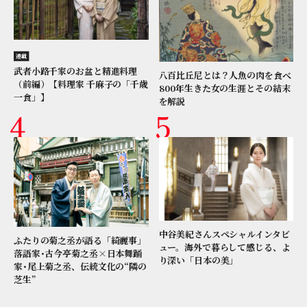
連載
武者小路千家のお盆と精進料理
八百比丘尼とは？人魚の肉を食べ
（前編）【料理家 千麻子の「千歳
800年生きた女の生涯とその結末
一食」】
を解説
中谷美紀さんスペシャルインタビ
ふたりの菊之丞が語る「綺麗事」
ュー。海外で暮らして感じる、よ
落語家･古今亭菊之丞×日本舞踊
り深い「日本の美」
家･尾上菊之丞、伝統文化の“隣の
芝生”