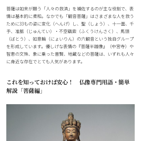
菩薩は如来が願う「人々の救済」を補佐するのが主な役割で、表
情は基本的に柔和。なかでも「観音菩薩」はさまざまな人を救う
ために33もの姿に変化（へんげ）し、聖（しょう）、十一面、千
手、准胝（じゅんてい）・不空羂索（ふくうけんさく）、馬頭
（ばとう）、如意輪（にょいりん）の六観音という独自グループ
を形成しています。優しげな表情の『菩薩半跏像』（中宮寺）や
智恵の文殊、象に乗った普賢、地蔵などの菩薩は、いずれも人々
に身近な存在でとても人気があります。
これを知っておけば安心！ 仏像専門用語・簡単
解説「菩薩編」