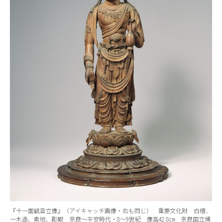
『十一面観音立像』（アイキャッチ画像・右も同じ） 重要文化財 白檀、
一木造、素地、彫眼 奈良～平安時代・8～9世紀 像高42.8㎝ 奈良国立博