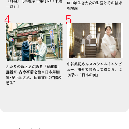
（前編）【料理家 千麻子の「千歳
800年生きた女の生涯とその結末
一食」】
を解説
中谷美紀さんスペシャルインタビ
ふたりの菊之丞が語る「綺麗事」
ュー。海外で暮らして感じる、よ
落語家･古今亭菊之丞×日本舞踊
り深い「日本の美」
家･尾上菊之丞、伝統文化の“隣の
芝生”