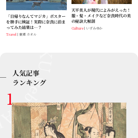
天平美人が現代によみがえった！
服・髪・メイクなど奈良時代の美
「日帰りなんてマジカ」ポスター
の秘訣大解剖
を勝手に検証！実際に奈良に泊ま
ってみた結果は…？
Culture
いずみゆか
Travel
東郷 カオル
人気記事
ランキング