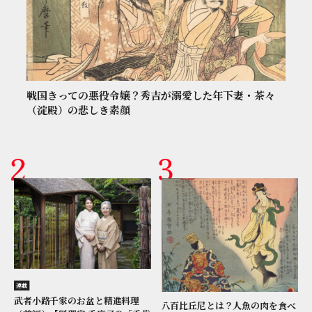
戦国きっての悪役令嬢？秀吉が溺愛した年下妻・茶々
（淀殿）の悲しき素顔
連載
武者小路千家のお盆と精進料理
八百比丘尼とは？人魚の肉を食べ