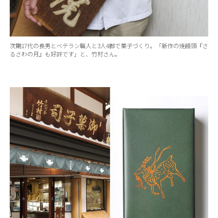
次期17代の長男とベテラン職人と3人4脚で菓子づくり。「新作の焼饅頭『さ
るさわの月』も好評です」と、竹村さん。