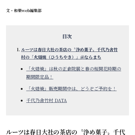
文・
和樂web編集部
ルーツは春日大社の茶店の〝浄め菓子〟千代乃舎竹
村の「火燧焼（ひうちやき）」＠ならまち
「火燧焼」は秋の正倉院展と春の桜開花時期の
期間限定品！
「火燧焼」販売期間中は、どうぞご予約を！
千代乃舎竹村 DATA
ルーツは春日大社の茶店の〝浄め菓子〟千代