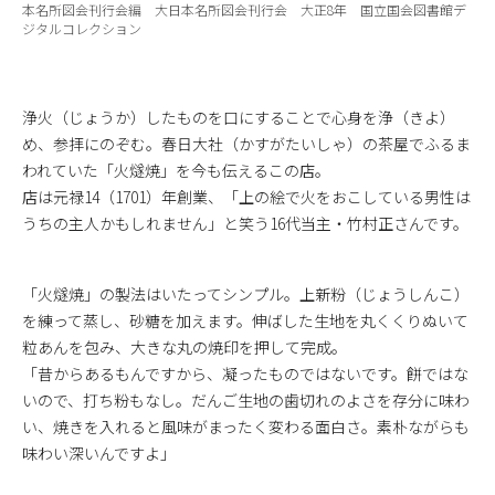
本名所図会刊行会編 大日本名所図会刊行会 大正8年 国立国会図書館デ
ジタルコレクション
浄火（じょうか）したものを口にすることで心身を浄（きよ）
め、参拝にのぞむ。春日大社（かすがたいしゃ）の茶屋でふるま
われていた「火燧焼」を今も伝えるこの店。
店は元禄14（1701）年創業、「上の絵で火をおこしている男性は
うちの主人かもしれません」と笑う16代当主・竹村正さんです。
「火燧焼」の製法はいたってシンプル。上新粉（じょうしんこ）
を練って蒸し、砂糖を加えます。伸ばした生地を丸くくりぬいて
粒あんを包み、大きな丸の焼印を押して完成。
「昔からあるもんですから、凝ったものではないです。餅ではな
いので、打ち粉もなし。だんご生地の歯切れのよさを存分に味わ
い、焼きを入れると風味がまったく変わる面白さ。素朴ながらも
味わい深いんですよ」