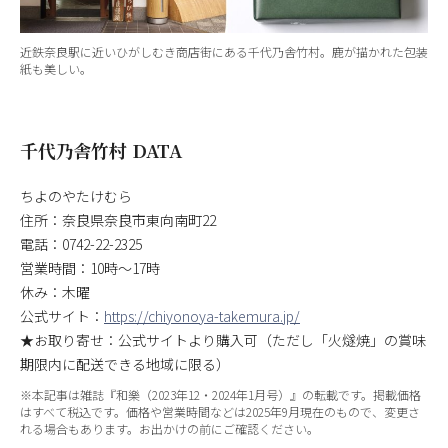
近鉄奈良駅に近いひがしむき商店街にある千代乃舎竹村。鹿が描かれた包装
紙も美しい。
千代乃舎竹村 DATA
ちよのやたけむら
住所：奈良県奈良市東向南町22
電話：0742-22-2325
営業時間：10時～17時
休み：木曜
公式サイト：
https://chiyonoya-takemura.jp/
★お取り寄せ：公式サイトより購入可（ただし「火燧焼」の賞味
期限内に配送できる地域に限る）
※本記事は雑誌『和樂（2023年12・2024年1月号）』の転載です。掲載価格
はすべて税込です。価格や営業時間などは2025年9月現在のもので、変更さ
れる場合もあります。お出かけの前にご確認ください。