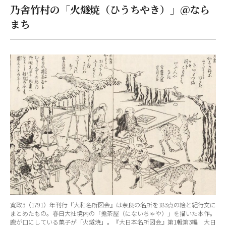
乃舎竹村の「火燧焼（ひうちやき）」＠なら
まち
寛政3（1791）年刊行『大和名所図会』は奈良の名所を183点の絵と紀行文に
まとめたもの。春日大社境内の「擔茶屋（にないちゃや）」を描いた本作。
鹿が口にしている菓子が「火燧焼」。『大日本名所図会』第1輯第3編 大日