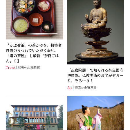
〝かぶせ茶〟の茶がゆを、数寄者
自慢のうつわでいただく幸せ。
「塔の茶屋」【 最新〝奈良ごは
ん〟５】
Travel
和樂web編集部
「正倉院展」で知られる奈良国立
博物館。仏教美術のお宝がぞろー
り、ぞろーり！
Art
和樂web編集部