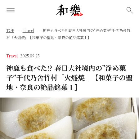
検索
TOP
Travel
神鹿も食べた!? 春日大社境内の"浄め菓子"千代乃舎竹
村「火燧焼」【和菓子の聖地・奈良の絶品銘菓１】
Travel
2025.09.25
神鹿も食べた!? 春日大社境内の”浄め菓
子”千代乃舎竹村「火燧焼」【和菓子の聖
地・奈良の絶品銘菓１】