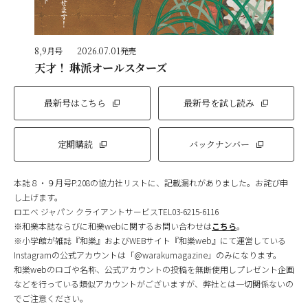
8,9月号
2026.07.01発売
天才！ 琳派オールスターズ
最新号はこちら
最新号を試し読み
定期購読
バックナンバー
本誌８・９月号P.208の協力社リストに、記載漏れがありました。お詫び申
し上げます。
ロエベ ジャパン クライアントサービスTEL03-6215-6116
※和樂本誌ならびに和樂webに関するお問い合わせは
こちら
。
※小学館が雑誌『和樂』およびWEBサイト『和樂web』にて運営している
Instagramの公式アカウントは「@warakumagazine」のみになります。
和樂webのロゴや名称、公式アカウントの投稿を無断使用しプレゼント企画
などを行っている類似アカウントがございますが、弊社とは一切関係ないの
でご注意ください。