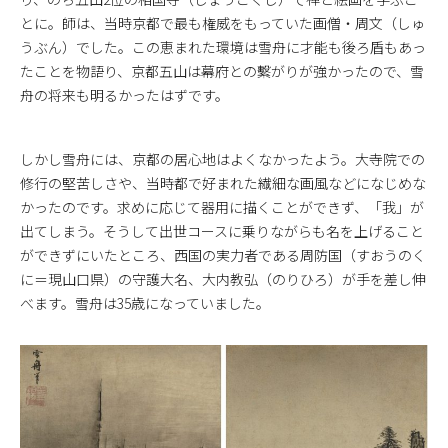
とに。師は、当時京都で最も権威をもっていた画僧・周文（しゅ
うぶん）でした。この恵まれた環境は雪舟に才能も後ろ盾もあっ
たことを物語り、京都五山は幕府との繫がりが強かったので、雪
舟の将来も明るかったはずです。
しかし雪舟には、京都の居心地はよくなかったよう。大寺院での
修行の堅苦しさや、当時都で好まれた繊細な画風などになじめな
かったのです。求めに応じて器用に描くことができず、「我」が
出てしまう。そうして出世コースに乗りながらも名を上げること
ができずにいたところ、西国の実力者である周防国（すおうのく
に＝現山口県）の守護大名、大内教弘（のりひろ）が手を差し伸
べます。雪舟は35歳になっていました。