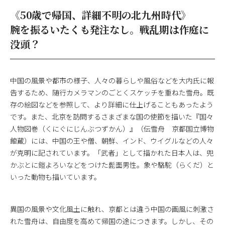
《50歳で帰国、詳細不明の北九州時代》
腕を振るいたくも発注なし。戦乱期は作庭に
没頭？
中国の風景や都市の様子、人々の暮らしや風俗などを大内氏に報
告するため、随行カメラマンのごとくスケッチを重ねた雪舟。既
存の絵図などを参照して、より詳細に仕上げることもあったよう
です。また、北京を訪問するさまざまな国の使節を描いた『国々
人物図巻（くにぐにじんぶつずかん）』（伝雪舟 京都国立博物
館蔵）には、中国の王や僧、朝鮮、インド、ウイグルなどの人々
が克明に記されています。「武者」として描かれた日本人は、兜
かぶとに鎧よろいなどをつけた髭面男性。象や駱駝（らくだ）と
いった動物も描いています。
異国の風景や文化風土に触れ、京都とは違う中国の画風に刺激さ
れた雪舟は、自由度を高めて帰国の途につきます。しかし、その