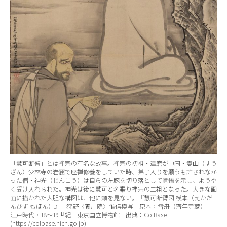
「慧可断臂」とは禅宗の有名な故事。禅宗の初祖・達磨が中国・嵩山（すう
ざん）少林寺の岩窟で座禅修養をしていた時、弟子入りを願うも許されなか
った僧・神光（じんこう）は自らの左腕を切り落として覚悟を示し、ようや
く受け入れられた。神光は後に慧可と名乗り禅宗の二祖となった。大きな画
面に描かれた大胆な構図は、他に類を見ない。『慧可断臂図 模本（えかだ
んぴず もほん）』 狩野〈養川院〉惟信模写 原本：雪舟（齊年寺蔵）
江戸時代・18～19世紀 東京国立博物館 出典：ColBase
(https://colbase.nich.go.jp)