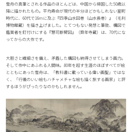
雪舟の真筆とされる作品のほとんどは、中国から帰国した50歳以
降に描かれたもの。平均寿命が現代の半分ほどかもしれない室町
時代に、60代で16ｍに及ぶ『四季山水図巻（山水長巻）』（毛利
博物館蔵）を描き上げました。とてつもない発想と筆致、構図で
鑑賞者を釘付けにする『慧可断臂図』（齊年寺蔵）は、70代にな
ってからの大作です。
大胆さと繊細さを備え、矛盾した構図も納得させてしまう画力。
そして作中にあふれる人間味。80年を超す生涯のほぼすべてが絵
とともにあった雪舟は、「教科書に載っている偉い画聖」ではな
く、「行儀のいい絵もハチャメチャな絵も描く旅する画家」と評
するほうがぴったりなのかもしれません。