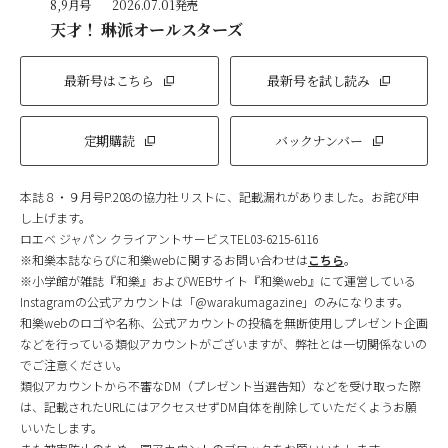
8,9月号
2026.07.01発売
天才！ 琳派オールスターズ
最新号はこちら
最新号を試し読み
定期購読
バックナンバー
本誌８・９月号P.208の協力社リストに、記載漏れがありました。お詫び申
し上げます。
ロエベ ジャパン クライアントサービスTEL03-6215-6116
※和樂本誌ならびに和樂webに関するお問い合わせは
こちら
。
※小学館が雑誌『和樂』およびWEBサイト『和樂web』にて運営している
Instagramの公式アカウントは「@warakumagazine」のみになります。
和樂webのロゴや名称、公式アカウントの投稿を無断使用しプレゼント企画
などを行っている類似アカウントがございますが、弊社とは一切関係ないの
でご注意ください。
類似アカウントから不審なDM（プレゼント当選告知）などを受け取った際
は、記載されたURLにはアクセスせずDM自体を削除していただくようお願
いいたします。