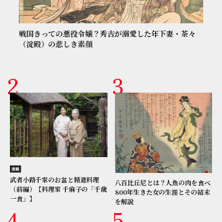
戦国きっての悪役令嬢？秀吉が溺愛した年下妻・茶々
（淀殿）の悲しき素顔
連載
武者小路千家のお盆と精進料理
八百比丘尼とは？人魚の肉を食べ
（前編）【料理家 千麻子の「千歳
800年生きた女の生涯とその結末
一食」】
を解説