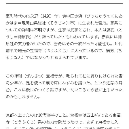
室町時代の応永27（1420）年、備中国赤浜（びっちゅうのくにあ
かはま＝現岡山県総社〈そうじゃ〉市）に生まれた雪舟。家系に
ついての詳細は不明ですが、生家は武家とされ、本人は藤氏（と
うし＝藤原氏）だと語っていたともいわれています。赤浜には藤
原姓の実力者がいたので、雪舟はその一族だった可能性も。10代
前半で地元の宝福寺（ほうふくじ）に入っているので、嫡男（ち
ゃくなん）ではなかったと考えられています。
この禅刹（ぜんさつ）宝福寺が、𠮟られて柱に縛り付けられた雪
舟少年が、足を使って涙で床にねずみを描いた、という逸話の舞
台。これは後世のつくり話ですが、幼いころから絵が上手だった
のかもしれません。
京都へ上ったのは10代後半のこと。宝福寺は五山4位である東福
寺（とうふくじ）系の有力寺院だったので、まずは東福寺に入
り、のち五山2位の相国寺（しょうこくじ）で禅と絵画を学ぶこ