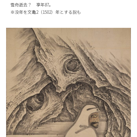
雪舟逝去？ 享年87。
※没年を文亀2（1502）年とする説も