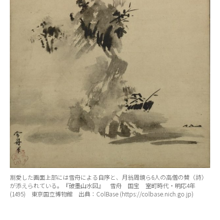
割愛した画面上部には雪舟による自序と、月翁周鏡ら6人の高僧の賛（詩）
が添えられている。『破墨山水図』 雪舟 国宝 室町時代・明応4年
(1495) 東京国立博物館 出典：ColBase (https://colbase.nich.go.jp)