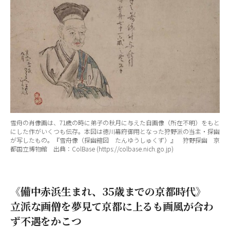
雪舟の肖像画は、71歳の時に弟子の秋月に与えた自画像（所在不明）をもと
にした作がいくつも伝存。本図は徳川幕府御用となった狩野派の当主・探幽
が写したもの。『雪舟像（探幽縮図 たんゆうしゅくず）』 狩野探幽 京
都国立博物館 出典：ColBase (https://colbase.nich.go.jp)
《備中赤浜生まれ、35歳までの京都時代》
立派な画僧を夢見て京都に上るも画風が合わ
ず不遇をかこつ