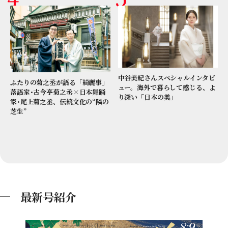
中谷美紀さんスペシャルインタビ
ふたりの菊之丞が語る「綺麗事」
ュー。海外で暮らして感じる、よ
落語家･古今亭菊之丞×日本舞踊
り深い「日本の美」
家･尾上菊之丞、伝統文化の“隣の
芝生”
最新号紹介