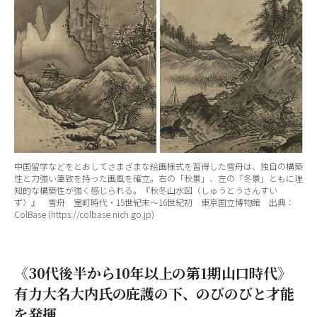
中国留学などをとおしてさまざまな絵画様式を習得した雪舟は、独自の構築
性と力強い筆致を持った画風を確立。右の「秋景」、左の「冬景」ともに理
知的な構築性が強く感じられる。『秋冬山水図（しゅうとうさんすい
ず）』 雪舟 室町時代・15世紀末～16世紀初 東京国立博物館 出典：
ColBase (https://colbase.nich.go.jp)
《30代後半から10年以上の第1期山口時代》
有力大名大内氏の庇護の下、のびのびと才能
を発揮