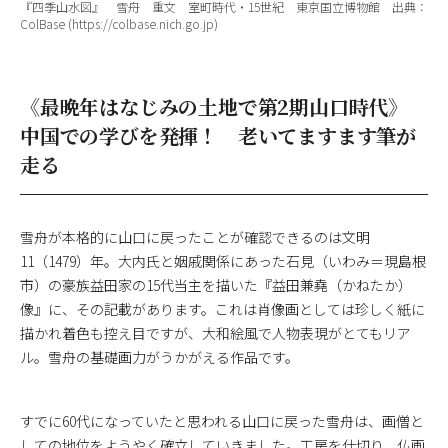
『四季山水図』 雪舟 重文 室町時代・15世紀 東京国立博物館 出典：
ColBase (https://colbase.nich.go.jp)
《最晩年はなじみの土地で第2期山口時代》
中国での学びを発揮！ 老いてますます筆が
走る
雪舟が本格的に山口に戻ったことが確認できるのは文明
11（1479）年。大内氏と姻戚関係にあった石見（いわみ＝現島根
市）の豪族益田家の15代当主を描いた『益田兼堯（かねたか）
像』に、その記載があります。これは肖像画としては珍しく紙に
描かれ着色も控え目ですが、大和絵風で人物表現がとてもリア
ル。雪舟の基礎画力がうかがえる作品です。
すでに60代になっていたと思われる山口に戻った雪舟は、画僧と
しての地位をようやく確立していきました。工房を仕切り、仏画