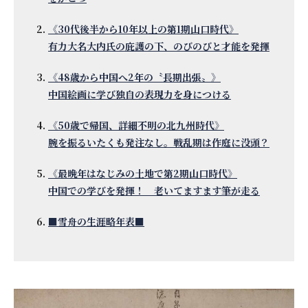
《30代後半から10年以上の第1期山口時代》
有力大名大内氏の庇護の下、のびのびと才能を発揮
《48歳から中国へ2年の〝長期出張〟》
中国絵画に学び独自の表現力を身につける
《50歳で帰国、詳細不明の北九州時代》
腕を振るいたくも発注なし。戦乱期は作庭に没頭？
《最晩年はなじみの土地で第2期山口時代》
中国での学びを発揮！ 老いてますます筆が走る
■雪舟の生涯略年表■