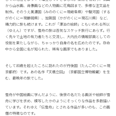
から山水画、肖像画などの人物画に花鳥図まで、多様な注文品を
制作。そのうえ美濃国（みののくに＝現岐阜県）や駿河国（する
がのくに＝現静岡県）、加賀国（かがのくに＝現石川県）など、
精力的に旅も続けます。これが「漂泊の絵師」ともいわれる所以
（ゆえん）ですが、雪舟の旅は吞気なスケッチ旅行にあらず。行
く先々で土地の有力者たちと交流し、大内氏の情報部員としての
役割を果たしながら、ちゃっかり自身の名を広めたのです。存命
中から全国に名が知られた、稀有な画家でもありました。
そして80歳を超えたころに訪れたのが丹後国（たんごのくに＝現
京都府）です。あの名作『天橋立図』（京都国立博物館蔵）を生
む、最晩年の旅でした。
雪舟が中国絵画に学んだように、後世の名だたる画派や絵師が雪
舟に学びを求め、模写したかのようにそっくりな作品を多数描い
ています。それゆえ「伝雪舟」とされる作品が多いのも、この画
僧の特徴なのです。