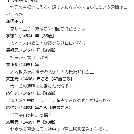
地元の宝福寺に入る。涙で床にねずみを描いたという逸話はこ
のころか
年代不明
京都へ上り、東福寺や相国寺で絵を学ぶ
享徳3（1454）年【35歳】
大名・大内教弘の庇護を受け山口へ移る
長禄元（1457）年【38歳】
拙宗から雪舟へ改名
寛正6（1465）年
大内教弘没。嫡子の政弘が大内氏第14代当主に
文正元（1466）年ごろ【47歳ごろ】
大内氏の遣明船に乗るため博多へ
応仁元（1467）年【48歳】
遣明船で中国へ渡る 天童寺で首座の称号を贈られる
応仁2（1468）年ごろ【49歳ごろ】
『四季山水図』を描く
文明元（1469）年【50歳】
北京から寧波に戻る途中で『唐土勝景図巻』を描く。