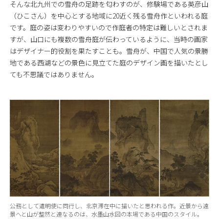
そんな北九州での雪舟の足跡を匂わすのが、修験場である英彦山
（ひこさん）を中心とする地域に20近く残る雪舟作といわれる庭
です。庭の姿は変わりやすいので作庭者の特定は難しいとされま
すが、山口にも複数の雪舟庭が伝わっているように、当時の画家
はデザイナー的役割を果たすことも。雪舟が、中国で人気の景勝
地である西湖などの景色に見立てた庭のデザイン画を描いたとし
ても不思議ではありません。
公務として遣明使に同行し、北京滞在中に描いたと思われる作。近景から遠
景へと山が整然と連なるのは、水墨山水図の本場である中国のスタイル。