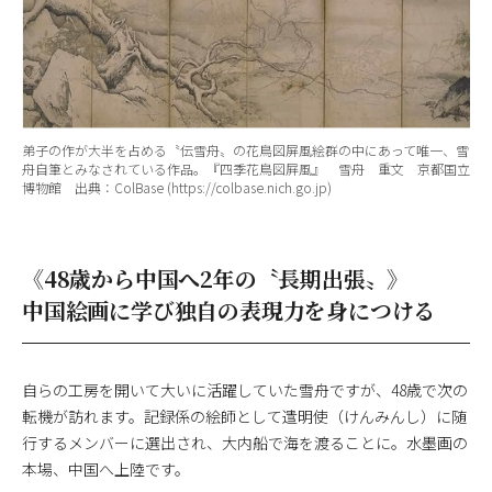
弟子の作が大半を占める〝伝雪舟〟の花鳥図屏風絵群の中にあって唯一、雪
舟自筆とみなされている作品。『四季花鳥図屛風』 雪舟 重文 京都国立
博物館 出典：ColBase (https://colbase.nich.go.jp)
《48歳から中国へ2年の〝長期出張〟》
中国絵画に学び独自の表現力を身につける
自らの工房を開いて大いに活躍していた雪舟ですが、48歳で次の
転機が訪れます。記録係の絵師として遣明使（けんみんし）に随
行するメンバーに選出され、大内船で海を渡ることに。水墨画の
本場、中国へ上陸です。