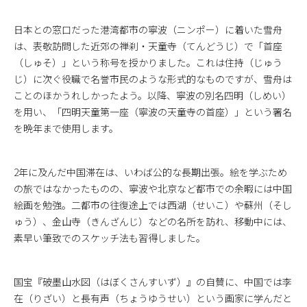
日本との窓口だった港湾都市の寧波（ニンポー）に着いた雪舟
は、表敬訪問した近郊の禅刹・天童寺（てんどうじ）で「首座
（しゅそ）」という称号を授かりました。これは住持（じゅう
じ）に次ぐ役職で名誉市民のような形式的なものですが、雪舟は
ことのほかうれしかったよう。以降、寧波の別名四明（しめい）
を用い、「四明天童第一座（寧波の天童寺の首座）」という署名
を晩年まで使用します。
2年に及んだ中国滞在は、いわば公的な長期出張。絵を学ぶため
の旅ではなかったものの、寧波や北京など都市での余暇には中国
絵画を勉強。二都市の往復途上では西湖（せいこ）や蘇州（そし
ゅう）、金山寺（きんざんじ）などの名所を訪れ、移動中には、
素早い筆致でのスケッチ法も習得しました。
国宝『破墨山水図（はぼくさんすいず）』の自賛に、中国では李
在（りざい）と長有声（ちょうゆうせい）という画家に学んだと