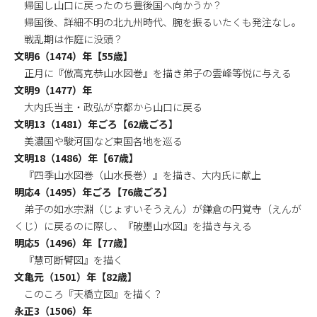
帰国し山口に戻ったのち豊後国へ向かうか？
帰国後、詳細不明の北九州時代、腕を振るいたくも発注なし。
戦乱期は作庭に没頭？
文明6（1474）年【55歳】
正月に『倣高克恭山水図巻』を描き弟子の雲峰等悦に与える
文明9（1477）年
大内氏当主・政弘が京都から山口に戻る
文明13（1481）年ごろ【62歳ごろ】
美濃国や駿河国など東国各地を巡る
文明18（1486）年【67歳】
『四季山水図巻（山水長巻）』を描き、大内氏に献上
明応4（1495）年ごろ【76歳ごろ】
弟子の如水宗淵（じょすいそうえん）が鎌倉の円覚寺（えんが
くじ）に戻るのに際し、『破墨山水図』を描き与える
明応5（1496）年【77歳】
『慧可断臂図』を描く
文亀元（1501）年【82歳】
このころ『天橋立図』を描く？
永正3（1506）年