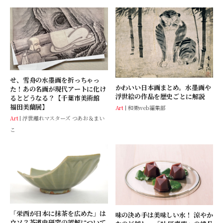
せ、雪舟の水墨画を折っちゃっ
かわいい日本画まとめ。水墨画や
た！あの名画が現代アートに化け
浮世絵の作品を歴史ごとに解説
るとどうなる？【千葉市美術館
福田美蘭展】
Art
和樂web編集部
Art
浮世離れマスターズ つあお＆まい
こ
「栄西が日本に抹茶を広めた」は
味の決め手は美味しい水！ 涼やか
ウソ？茶道史研究の誤解について