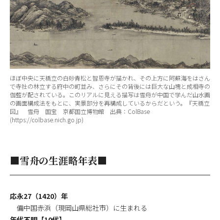
ほぼ中央に天橋立の白砂青松と智恩寺が描かれ、その上方に阿蘇海をはさん
で寺社の林立する府中の町並み、さらにその背後には巨大な山塊と成相寺の
伽藍が配されている。このリアルに見える描写は雪舟が中国で学んだ山水画
の画面構成法をもとに、実景部分を再構成しているからだという。『天橋立
図』 雪舟 国宝 京都国立博物館 出典：ColBase
(https://colbase.nich.go.jp)
■雪舟の生涯略年表■
応永27（1420）年
備中国赤浜（現岡山県総社市）に生まれる
年代不明【10代】