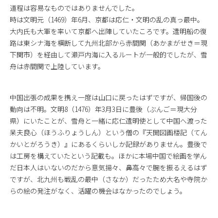
道程は容易なものではありませんでした。
時は文明元（1469）年6月、京都は応仁・文明の乱の真っ最中。
大内氏も大軍を率いて京都へ出陣していたころです。遣明船の復
路は東シナ海を横断して九州北部から赤間関（あかまがせき＝現
下関市）を経由して瀬戸内海に入るルートが一般的でしたが、雪
舟は赤間関で上陸しています。
中国出張の成果を携え一度は山口に戻ったはずですが、帰国後の
動向は不明。文明8（1476）年3月3日に豊後（ぶんご＝現大分
県）にいたことが、雪舟と一緒に応仁遣明使として中国へ渡った
呆夫良心（ほうふりょうしん）という僧の『天開図画楼記（てん
かいとがろうき）』にあるくらいしか記録がありません。豊後で
は工房を構えていたという記載も。ほかに本場中国で絵画を学ん
だ日本人はいないのだから意気揚々、鼻高々で腕を振るえるはず
ですが、北九州も戦乱の最中（さなか）だったため大名や寺院か
らの絵の発注がなく、活躍の機会はなかったのでしょう。