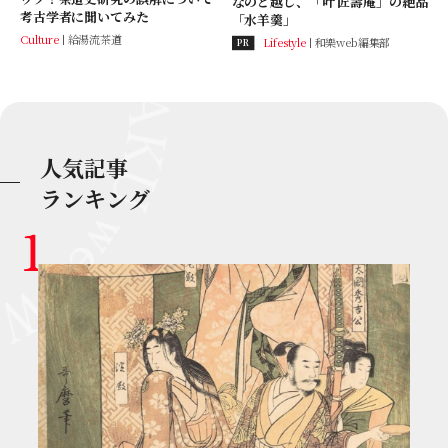
なのど越し、「叶 匠壽庵」の絶品
考古学者に聞いてみた
「水羊羹」
Culture
給湯流茶道
Lifestyle
和樂web編集部
PR
人気記事
ランキング