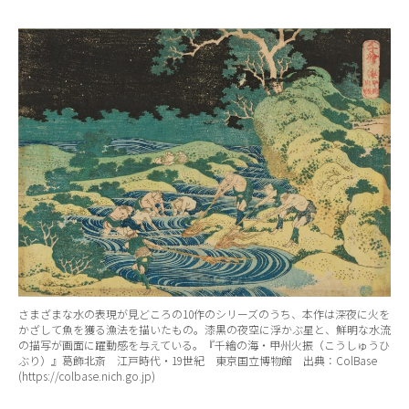
さまざまな水の表現が見どころの10作のシリーズのうち、本作は深夜に火を
かざして魚を獲る漁法を描いたもの。漆黒の夜空に浮かぶ星と、鮮明な水流
の描写が画面に躍動感を与えている。『千繪の海・甲州火振（こうしゅうひ
ぶり）』葛飾北斎 江戸時代・19世紀 東京国立博物館 出典：ColBase
(https://colbase.nich.go.jp)