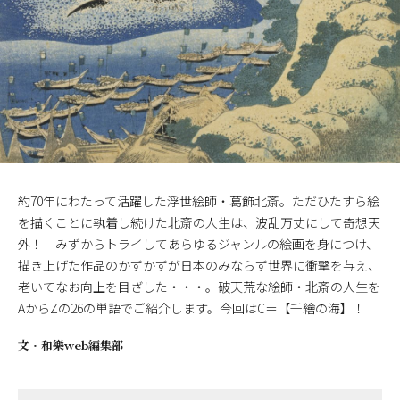
約70年にわたって活躍した浮世絵師・葛飾北斎。ただひたすら絵
を描くことに執着し続けた北斎の人生は、波乱万丈にして奇想天
外！ みずからトライしてあらゆるジャンルの絵画を身につけ、
描き上げた作品のかずかずが日本のみならず世界に衝撃を与え、
老いてなお向上を目ざした・・・。破天荒な絵師・北斎の人生を
AからZの26の単語でご紹介します。今回はC＝【千繪の海】！
文・
和樂web編集部