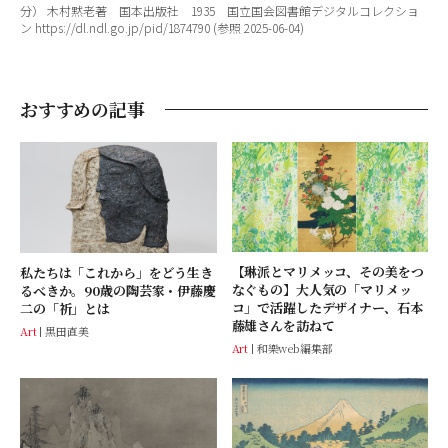
分） 木村黙老著 国本出版社 1935 国立国会図書館デジタルコレクショ
ン https://dl.ndl.go.jp/pid/1874790 (参照 2025-06-04)
おすすめの記事
【琳派とマリメッコ、その美をつ
私たちは「これから」をどう生き
なぐもの】大人気の「マリメッ
るべきか。90歳の陶芸家・伊藤慶
コ」で活躍したデザイナー、石本
二の「祈」とは
藤雄さんを訪ねて
Art
黒田直美
Art
和樂web編集部