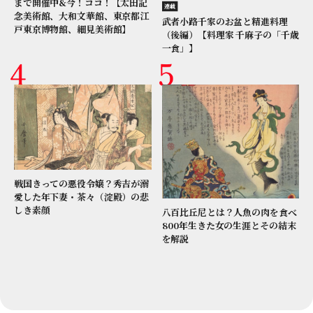
まで開催中&今！ココ！【太田記
連載
念美術館、大和文華館、東京都江
武者小路千家のお盆と精進料理
戸東京博物館、細見美術館】
（後編）【料理家 千麻子の「千歳
一食」】
戦国きっての悪役令嬢？秀吉が溺
愛した年下妻・茶々（淀殿）の悲
しき素顔
八百比丘尼とは？人魚の肉を食べ
800年生きた女の生涯とその結末
を解説