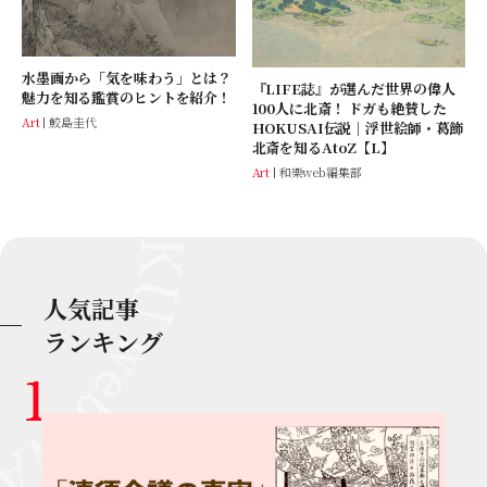
水墨画から「気を味わう」とは？
『LIFE誌』が選んだ世界の偉人
魅力を知る鑑賞のヒントを紹介！
100人に北斎！ ドガも絶賛した
Art
鮫島圭代
HOKUSAI伝説│浮世絵師・葛飾
北斎を知るAtoZ【L】
Art
和樂web編集部
人気記事
ランキング