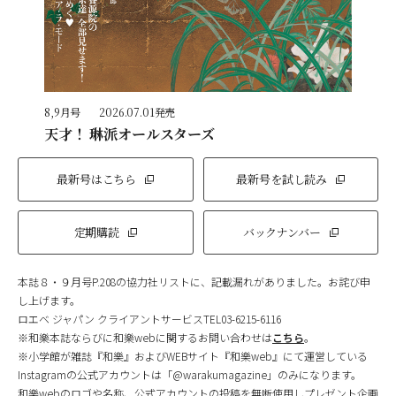
8,9月号
2026.07.01発売
天才！ 琳派オールスターズ
最新号はこちら
最新号を試し読み
定期購読
バックナンバー
本誌８・９月号P.208の協力社リストに、記載漏れがありました。お詫び申
し上げます。
ロエベ ジャパン クライアントサービスTEL03-6215-6116
※和樂本誌ならびに和樂webに関するお問い合わせは
こちら
。
※小学館が雑誌『和樂』およびWEBサイト『和樂web』にて運営している
Instagramの公式アカウントは「@warakumagazine」のみになります。
和樂webのロゴや名称、公式アカウントの投稿を無断使用しプレゼント企画