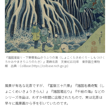
『諸國瀧廻リ・下野黒髪山きりふりの滝（しょこくたきめぐり・しもつけく
ろかみやまきりふりのたき）』葛飾北斎 天保4(1833)年 東京国立博物
館 出典：ColBase (https://colbase.nich.go.jp)
風景が有名な北斎ですが、『冨嶽三十六景』『諸国名橋奇覧（し
ょこくめいきょうきらん）』『諸国瀧巡り』『千絵の海』などの
シリーズ作品は、わずか4年間に出版されたもので、実は北斎は
早々に風景画から手を引いていたのです。