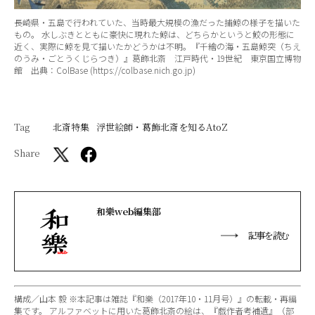
長崎県・五島で行われていた、当時最大規模の漁だった捕鯨の様子を描いた
もの。 水しぶきとともに豪快に現れた鯨は、どちらかというと鮫の形態に
近く、実際に鯨を見て描いたかどうかは不明。『千繪の海・五島鯨突（ちえ
のうみ・ごとうくじらつき）』葛飾北斎 江戸時代・19世紀 東京国立博物
館 出典：ColBase (https://colbase.nich.go.jp)
Tag
北斎特集
浮世絵師・葛飾北斎を知るAtoZ
Share
和樂web編集部
記事を読む
構成／山本 毅 ※本記事は雑誌『和樂（2017年10・11月号）』の転載・再編
集です。 アルファベットに用いた葛飾北斎の絵は、『戯作者考補遺』（部