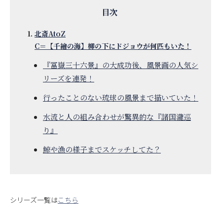
北斎AtoZ
C＝【千繪の海】柳の下にドジョウが何匹もいた！
『冨嶽三十六景』の大成功後、風景画の人気シ
リーズを連発！
行ったことのない琉球の風景まで描いていた！
水流と人の組み合わせが驚異的な『諸国瀧巡
り』
鯨や漁の様子までスケッチしてた？
シリーズ一覧は
こちら