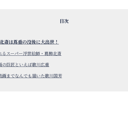
北斎は蔦重の没後に大出世！
れるスーパー浮世絵師・葛飾北斎
画の巨匠といえば歌川広重
戯画までなんでも描いた歌川国芳