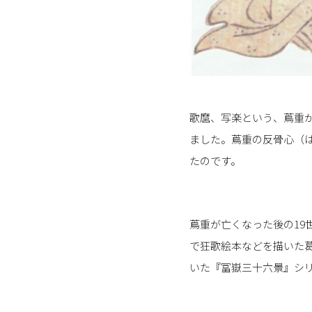
歌麿、写楽という、蔦重
ました。蔦重の反骨心（
たのです。
蔦重が亡くなった後の1
で狂歌絵本などを描いた
いた『冨嶽三十六景』シ