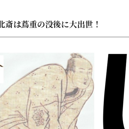
北斎は蔦重の没後に大出世！