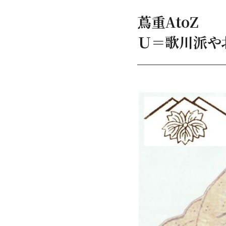
蔦重AtoZ
Ｕ＝歌川派や