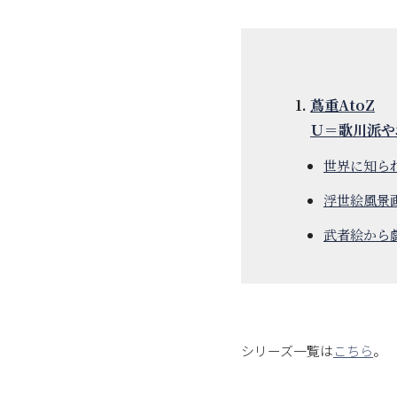
蔦重AtoZ
Ｕ＝歌川派や
世界に知ら
浮世絵風景
武者絵から
シリーズ一覧は
こちら
。