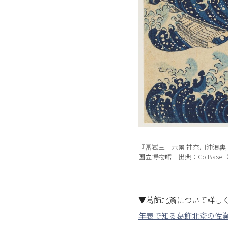
『冨嶽三十六景 神奈川沖浪裏
国立博物館 出典：ColBase（https
▼葛飾北斎について詳し
年表で知る葛飾北斎の偉