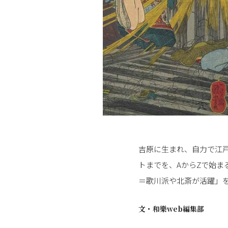
吉原に生まれ、自力で江
トまでを、AからZで始ま
＝歌川派や北斎が活躍」を
文・
和樂web編集部