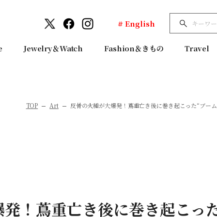
# English
e
Jewelry＆Watch
Fashion＆きもの
Travel
TOP
Art
反骨の火種が大爆発！蔦重亡き後に巻き起こった“ブーム”
爆発！蔦重亡き後に巻き起こった