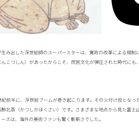
が生み出した浮世絵師のスーパースターは、寛政の改革による規制
はんこつしん）があったからこそ、庶民文化が弾圧された時代にも
9世紀前半に、浮世絵ブームが巻き起こります。その火付け役となっ
葛飾北斎（かつしかほくさい）です。さまざまな地点から見た富士
リーズは、海外の美術ファンも驚く斬新さでした。