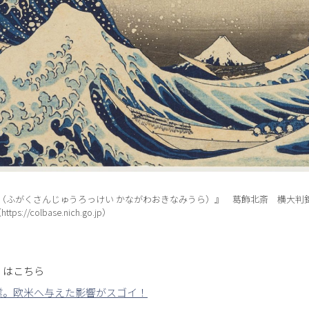
（ふがくさんじゅうろっけい かながわおきなみうら）』 葛飾北斎 横大判
://colbase.nich.go.jp）
くはこちら
業。欧米へ与えた影響がスゴイ！