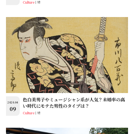
Culture
鳩
色白美男子やミュージシャン系が人気？未婚率の高
2020.04
い時代にモテた男性のタイプは？
09
Culture
鳩