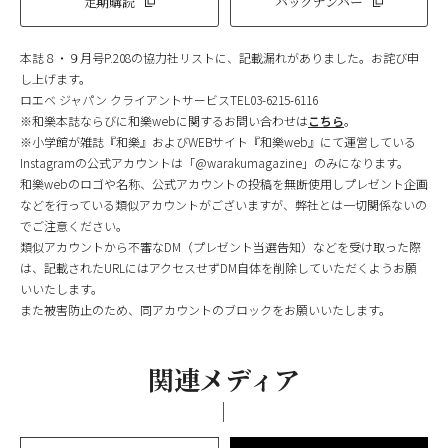
定期購読
バックナンバー
本誌８・９月号P.208の協力社リストに、記載漏れがありました。お詫び申
し上げます。
ロエベ ジャパン クライアントサービスTEL03-6215-6116
※和樂本誌ならびに和樂webに関するお問い合わせは
こちら
。
※小学館が雑誌『和樂』およびWEBサイト『和樂web』にて運営している
Instagramの公式アカウントは「@warakumagazine」のみになります。
和樂webのロゴや名称、公式アカウントの投稿を無断使用しプレゼント企画
などを行っている類似アカウントがございますが、弊社とは一切関係ないの
でご注意ください。
類似アカウントから不審なDM（プレゼント当選告知）などを受け取った際
は、記載されたURLにはアクセスせずDM自体を削除していただくようお願
いいたします。
また被害防止のため、同アカウントのブロックをお願いいたします。
関連メディア