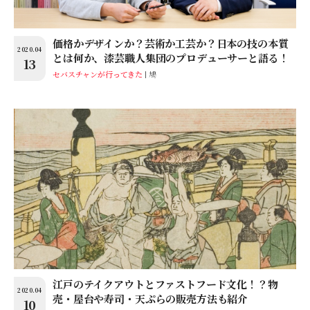
価格かデザインか？芸術か工芸か？日本の技の本質
2020.04
とは何か、漆芸職人集団のプロデューサーと語る！
13
セバスチャンが行ってきた
鳩
江戸のテイクアウトとファストフード文化！？物
2020.04
売・屋台や寿司・天ぷらの販売方法も紹介
10