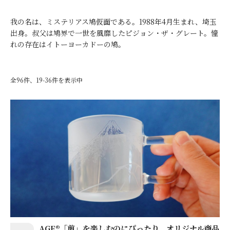
我の名は、ミステリアス鳩仮面である。1988年4月生まれ、埼玉
出身。叔父は鳩界で一世を風靡したピジョン・ザ・グレート。憧
れの存在はイトーヨーカドーの鳩。
全96件、19-36件を表示中
AGF®「煎」を楽しむのにぴったり。オリジナル商品