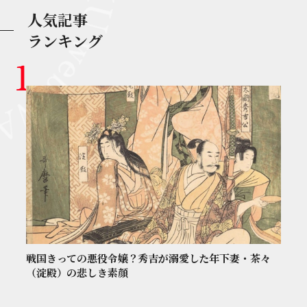
人気記事
ランキング
戦国きっての悪役令嬢？秀吉が溺愛した年下妻・茶々
（淀殿）の悲しき素顔