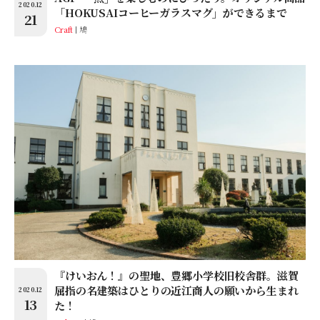
2020.12
「HOKUSAIコーヒーガラスマグ」ができるまで
21
Craft
鳩
『けいおん！』の聖地、豊郷小学校旧校舎群。滋賀
屈指の名建築はひとりの近江商人の願いから生まれ
2020.12
13
た！