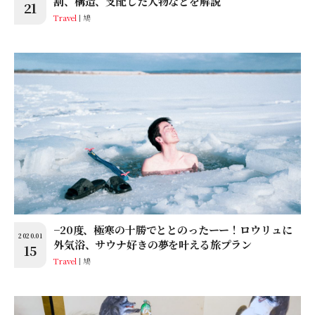
割、構造、支配した人物などを解説
21
Travel
鳩
−20度、極寒の十勝でととのったーー！ロウリュに
2020.01
外気浴、サウナ好きの夢を叶える旅プラン
15
Travel
鳩