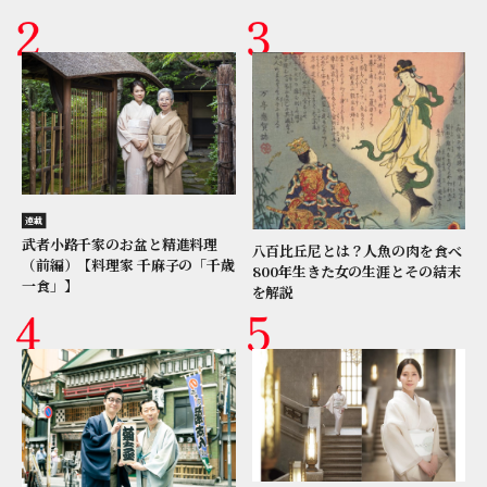
連載
武者小路千家のお盆と精進料理
八百比丘尼とは？人魚の肉を食べ
（前編）【料理家 千麻子の「千歳
800年生きた女の生涯とその結末
一食」】
を解説