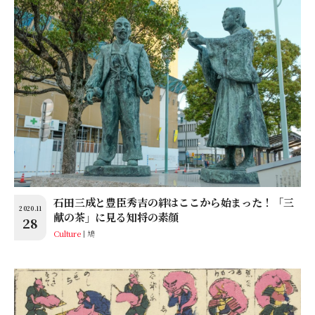
石田三成と豊臣秀吉の絆はここから始まった！「三
2020.11
献の茶」に見る知将の素顔
28
Culture
鳩