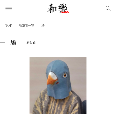
検索
TOP
執筆者一覧
鳩
鳩
旅と食