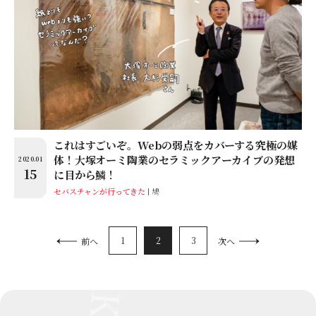
これはすごいぞ。Webの弱点をカバーする究極の媒
体！大塚オーミ陶業のセラミックアーカイブの発想
2020.01
15
に目から鱗！
セバスチャンが行ってきた
鳩
1
2
3
前へ
次へ