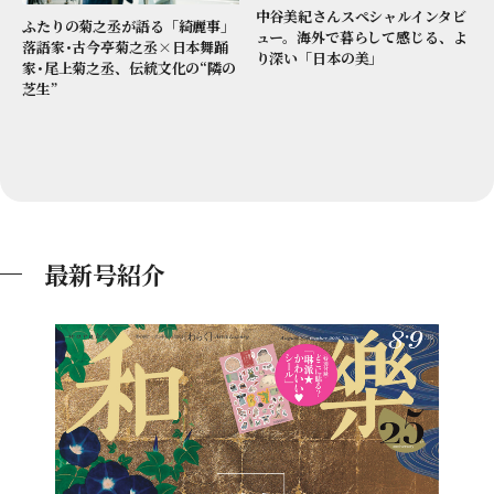
中谷美紀さんスペシャルインタビ
ふたりの菊之丞が語る「綺麗事」
ュー。海外で暮らして感じる、よ
落語家･古今亭菊之丞×日本舞踊
り深い「日本の美」
家･尾上菊之丞、伝統文化の“隣の
芝生”
最新号紹介