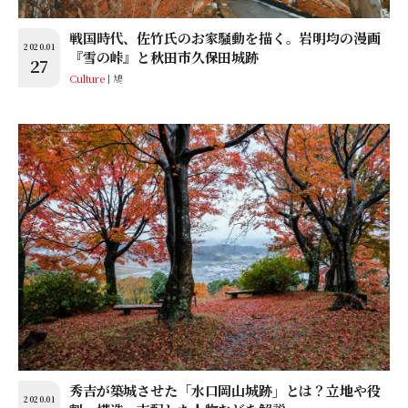
戦国時代、佐竹氏のお家騒動を描く。岩明均の漫画
2020.01
『雪の峠』と秋田市久保田城跡
27
Culture
鳩
秀吉が築城させた「水口岡山城跡」とは？立地や役
2020.01