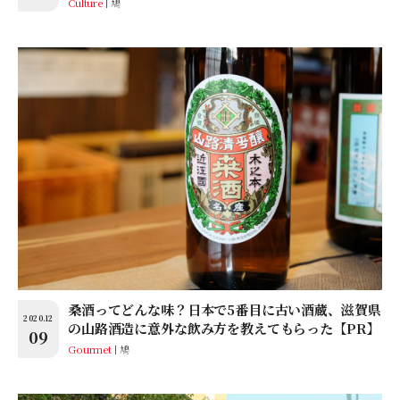
Culture
鳩
桑酒ってどんな味？日本で5番目に古い酒蔵、滋賀県
2020.12
の山路酒造に意外な飲み方を教えてもらった【PR】
09
Gourmet
鳩