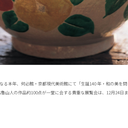
となる本年、何必館・京都現代美術館にて「生誕140 年・和の美を
魯山人の作品約100点が一堂に会する貴重な展覧会は、12月24日