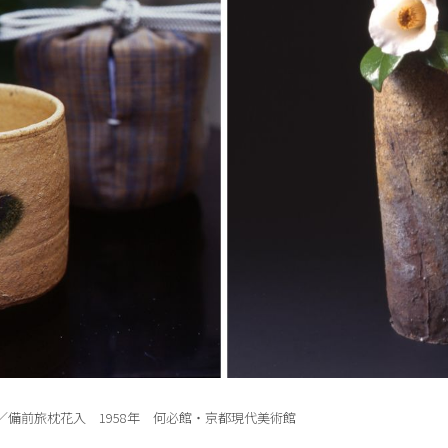
右／備前旅枕花入 1958年 何必館・京都現代美術館