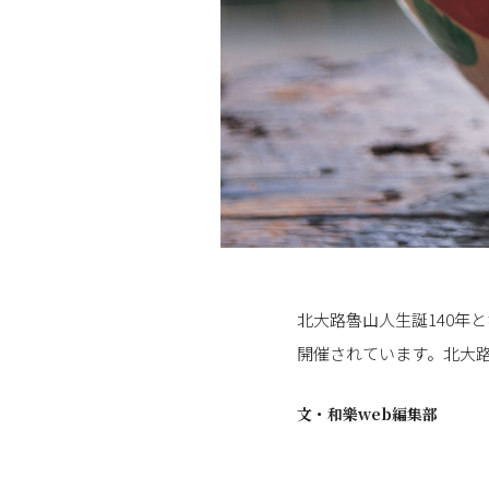
北大路魯山人生誕140年
開催されています。北大路
文・
和樂web編集部