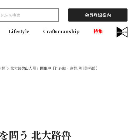
会員登録案内
Lifestyle
Craftsmanship
特集
美を問う 北大路魯山人展」開催中【何必館・京都現代美術館】
美を問う 北大路魯