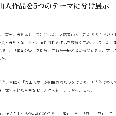
山人作品を5つのテーマに分け展示
、書家、篆刻家として出発した北大路魯山人（きたおおじ ろさんじん／
漆芸・篆刻・金工など、個性溢れる作品を数多く生み出しました。
楽部」、「星岡茶寮」を創設し当時第一級の政治家や財界人、文化
した。
ク近代美術館で「魯山人展」が開催されたのをはじめ、国内外で多く
後半世紀を経た今もなお、人々を魅了してやみません。
人作品の中から作品約100 点を、「陶」「書」「茶」「花」「食