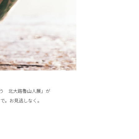
問う 北大路魯山人展」が
まで。お見逃しなく。