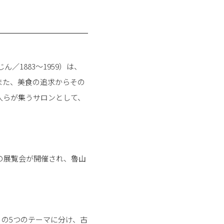
1883～1959）は、
また、美食の追求からその
人らが集うサロンとして、
の展覧会が開催され、魯山
」の5つのテーマに分け、古