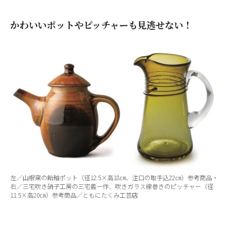
かわいいポットやピッチャーも見逃せない！
左／山根窯の飴釉ポット（径12.5×高18㎝、注口の取手込22㎝）参考商品・
右／三宅吹き硝子工房の三宅義一作、吹きガラス線巻きのピッチャー（径
11.5×高20㎝）参考商品／ともにたくみ工芸店