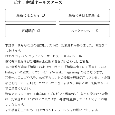
天才！ 琳派オールスターズ
最新号はこちら
最新号を試し読み
定期購読
バックナンバー
本誌８・９月号P.208の協力社リストに、記載漏れがありました。お詫び申
し上げます。
ロエベ ジャパン クライアントサービスTEL03-6215-6116
※和樂本誌ならびに和樂webに関するお問い合わせは
こちら
。
※小学館が雑誌『和樂』およびWEBサイト『和樂web』にて運営している
Instagramの公式アカウントは「@warakumagazine」のみになります。
和樂webのロゴや名称、公式アカウントの投稿を無断使用しプレゼント企画
などを行っている類似アカウントがございますが、弊社とは一切関係ないの
でご注意ください。
類似アカウントから不審なDM（プレゼント当選告知）などを受け取った際
は、記載されたURLにはアクセスせずDM自体を削除していただくようお願
いいたします。
また被害防止のため、同アカウントのブロックをお願いいたします。