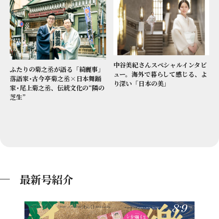
中谷美紀さんスペシャルインタビ
ふたりの菊之丞が語る「綺麗事」
ュー。海外で暮らして感じる、よ
落語家･古今亭菊之丞×日本舞踊
り深い「日本の美」
家･尾上菊之丞、伝統文化の“隣の
芝生”
最新号紹介