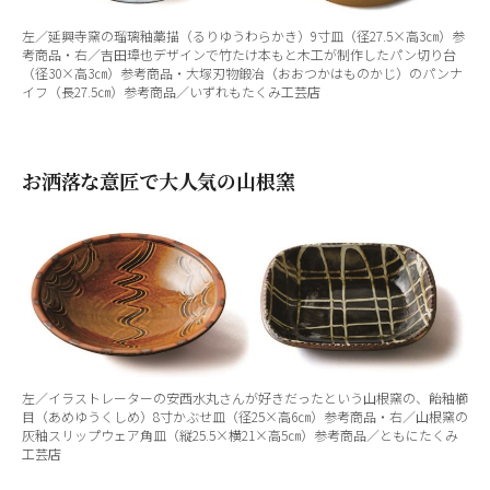
左／延興寺窯の瑠璃釉藁描（るりゆうわらかき）9寸皿（径27.5×高3㎝）参
考商品・右／吉田璋也デザインで竹たけ本もと木工が制作したパン切り台
（径30×高3㎝）参考商品・大塚刃物鍛冶（おおつかはものかじ）のパンナ
イフ（長27.5㎝）参考商品／いずれもたくみ工芸店
お洒落な意匠で大人気の山根窯
左／イラストレーターの安西水丸さんが好きだったという山根窯の、飴釉櫛
目（あめゆうくしめ）8寸かぶせ皿（径25×高6㎝）参考商品・右／山根窯の
灰釉スリップウェア角皿（縦25.5×横21×高5㎝）参考商品／ともにたくみ
工芸店