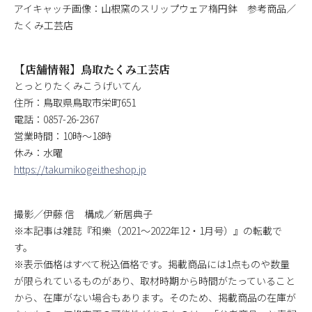
アイキャッチ画像：山根窯のスリップウェア楕円鉢 参考商品／
たくみ工芸店
【店舗情報】鳥取たくみ工芸店
とっとりたくみこうげいてん
住所：鳥取県鳥取市栄町651
電話：0857-26-2367
営業時間：10時～18時
休み：水曜
https://takumikogei.theshop.jp
撮影／伊藤 信 構成／新居典子
※本記事は雑誌『和樂（2021～2022年12・1月号）』の転載で
す。
※表示価格はすべて税込価格です。掲載商品には1点ものや数量
が限られているものがあり、取材時期から時間がたっていること
から、在庫がない場合もあります。そのため、掲載商品の在庫が