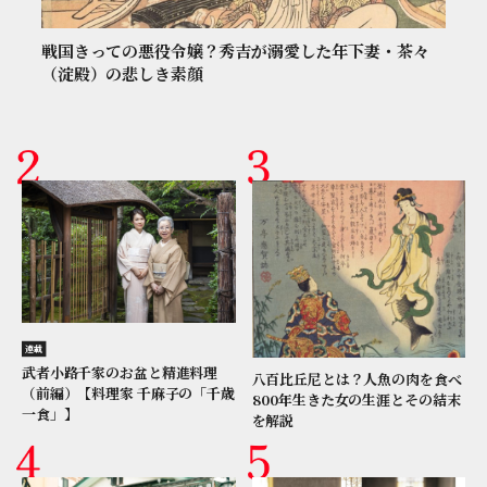
戦国きっての悪役令嬢？秀吉が溺愛した年下妻・茶々
（淀殿）の悲しき素顔
連載
武者小路千家のお盆と精進料理
八百比丘尼とは？人魚の肉を食べ
（前編）【料理家 千麻子の「千歳
800年生きた女の生涯とその結末
一食」】
を解説