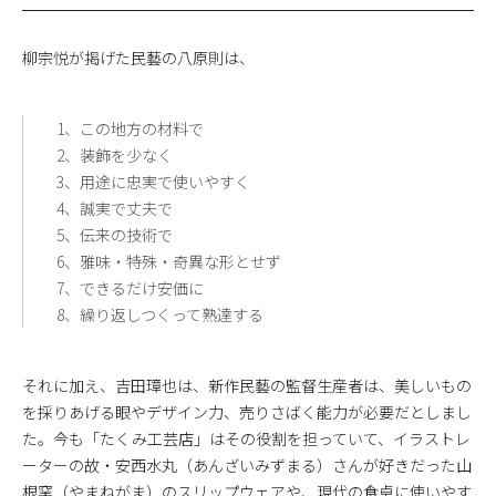
柳宗悦が掲げた民藝の八原則は、
1、この地方の材料で
2、装飾を少なく
3、用途に忠実で使いやすく
4、誠実で丈夫で
5、伝来の技術で
6、雅味・特殊・奇異な形とせず
7、できるだけ安価に
8、繰り返しつくって熟達する
それに加え、吉田璋也は、新作民藝の監督生産者は、美しいもの
を採りあげる眼やデザイン力、売りさばく能力が必要だとしまし
た。今も「たくみ工芸店」はその役割を担っていて、イラストレ
ーターの故・安西水丸（あんざいみずまる）さんが好きだった山
根窯（やまねがま）のスリップウェアや、現代の食卓に使いやす