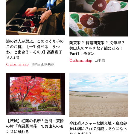
漆の達人が選ぶ、このつくり手の
陶芸家？ 料理研究家？ 文筆家？
このお椀。【一生愛せる「うつ
魯山人のマルチな才能に迫る！
わ」と出合う・その3】髙森寬子
Part1：モダン
さん(3)
Craftsmanship
山本 毅
Craftsmanship
和樂web編集部
【茨城】紅葉の名所！笠間・芸術
今は超メジャーな観光地・鳥取砂
の村「春風萬里荘」で魯山人のセ
丘は畑にされて消滅しそうになっ
ンスに触れる
たことがある