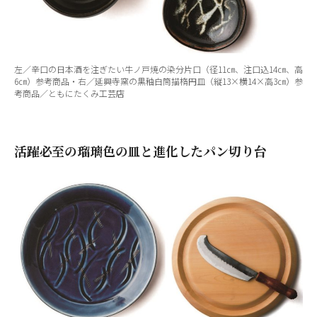
左／辛口の日本酒を注ぎたい牛ノ戸焼の染分片口（径11㎝、注口込14㎝、高
6㎝）参考商品・右／延興寺窯の黒釉白筒描楕円皿（縦13×横14×高3㎝）参
考商品／ともにたくみ工芸店
活躍必至の瑠璃色の皿と進化したパン切り台