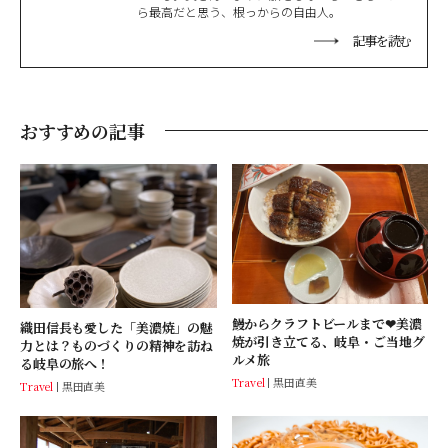
ら最高だと思う、根っからの自由人。
記事を読む
おすすめの記事
鰻からクラフトビールまで❤︎美濃
織田信長も愛した「美濃焼」の魅
焼が引き立てる、岐阜・ご当地グ
力とは？ものづくりの精神を訪ね
ルメ旅
る岐阜の旅へ！
Travel
黒田直美
Travel
黒田直美