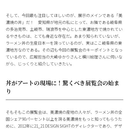
そして、今回最も注目してほしいのが、展示のメインである「美
濃焼の丼」だ！ 愛知県が地元の私にとって、お隣である岐阜県
の多治見市、土岐市、瑞浪市を中心とした東濃地方で焼かれてい
るやきものは、とても身近な存在だ。あまり知られていないが、
ラーメン丼の生産日本一を誇っているのが、実はここ岐阜県の東
濃地方なのである。その辺も今回の展覧会のキーポイントとなっ
ているので、広報担当の大崎ゆかりさんと横川絵理さんに伺いな
がら、じっくりと紹介していきたい。
丼がアートの現場に！驚くべき展覧会の始ま
り
そもそもこの展覧会は、美濃焼の産地の人々が、ラーメン丼の全
国シェア90パーセント以上を誇る美濃焼をもっと知ってもらうた
めに、2012年に21_21 DESIGN SIGHTのディレクターであり、デザ