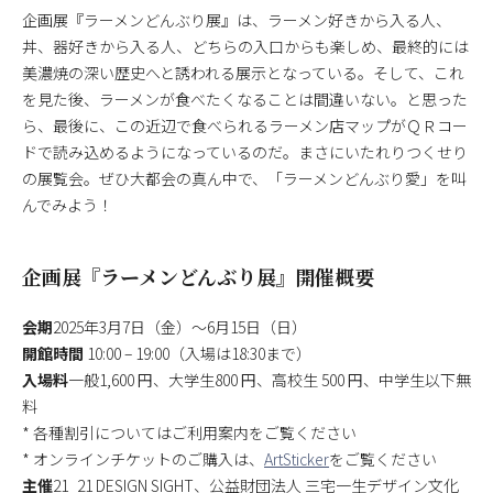
企画展『ラーメンどんぶり展』は、ラーメン好きから入る人、
丼、器好きから入る人、どちらの入口からも楽しめ、最終的には
美濃焼の深い歴史へと誘われる展示となっている。そして、これ
を見た後、ラーメンが食べたくなることは間違いない。と思った
ら、最後に、この近辺で食べられるラーメン店マップがＱＲコー
ドで読み込めるようになっているのだ。まさにいたれりつくせり
の展覧会。ぜひ大都会の真ん中で、「ラーメンどんぶり愛」を叫
んでみよう！
企画展『ラーメンどんぶり展』開催概要
会期
2025年3月7日（金）～6月15日（日）
開館時間
10:00 – 19:00（入場は18:30まで）
入場料
一般1,600 円、大学生800 円、高校生 500 円、中学生以下無
料
* 各種割引についてはご利用案内をご覧ください
* オンラインチケットのご購入は、
ArtSticker
をご覧ください
主催
21_21 DESIGN SIGHT、公益財団法人 三宅一生デザイン文化