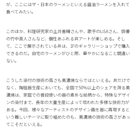
が、ここにはザ・日本のラーメンといえる醤油ラーメンを入れて
食べてみたい。
このほか、料理研究家の土井善晴さんや、歌手のLiSAさん、俳優
の竹中直人さんなど、個性あふれる丼アートが楽しめる。そし
て、ここで展示されている丼は、1Fのギャラリーショップで購入
できるのだ。自宅のラーメンがひと際、華やかになること間違い
ない。
こうした染付の技術の高さも美濃焼ならではといえる。丼だけで
なく、陶磁器生産においても、全国で50％以上のシェアを誇る美
濃焼は、家庭での普段使いの器の素朴な絵柄から、特殊なデザイ
ンの染付まで、長年の大量生産によって培われた多様な技術力が
ある。今回、様々なアーティストのデザイン画を器に再現すると
いう難しいテーマに取り組めたのも、美濃焼の技術の高さがあっ
てこそだといえる。