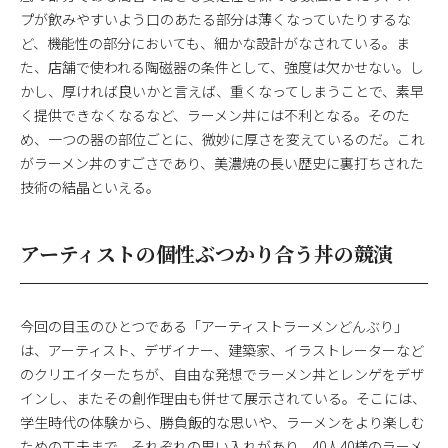
プが飲みやすいよう口のあたる部分は薄くなっていたりするな
ど、機能性の部分においても、細かな設計がなされている。ま
た、店舗で使われる陶磁器の条件として、強度は欠かせない。し
かし、厚ければ良いかと言えば、重くなってしまうことで、素早
く提供できなくなるなど、ラーメン丼には不利となる。そのた
め、一つの器の部位ごとに、微妙に厚さを変えているのだ。これ
がラーメン丼のすごさであり、美濃焼の長い歴史に裏打ちされた
技術の結晶といえる。
アーティストの個性ぶつかり合う丼の競演
今回の目玉のひとつである「アーティストラーメンどんぶり」
は、アーティスト、デザイナー、建築家、イラストレーターなど
のクリエイターたちが、自由な発想でラーメン丼とレンゲをデザ
インし、またその創作理由も併せて展示されている。そこには、
学生時代の体験から、勝負飯的な思いや、ラーメンをより楽しむ
ための工夫まで、それぞれの思い入れがあり、40人40様のラーメ