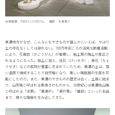
会場風景 「MINO COSMOS」 撮影：木奥恵三
東濃地方がなぜ、こんなにもやきものが盛んかといえば、やはり
土の存在なくしては語れない。700万年前ごろの活発な断層活動
により、花崗岩（かこうがん）が堆積し、粘土質の陶土が産出さ
れるようになった。粘土に加え、珪石（けいせき）、長石（ちょ
うせき）などの鉱物が豊富に含まれていたため、美濃の土は、高
い温度で焼成することで自然釉となり、美しい陶磁器の生産を可
能にしたのだ。また、東濃のやきものの歴史は古く、土器に始ま
り、山茶碗と呼ばれる素焼きのものから、16世紀には美濃桃山陶
と呼ばれる「志野」「黄瀬戸」「瀬戸黒」「織部」といった名品
まで、様々な陶器を生み出してきた。