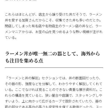
これらはほとんどが、店主から譲り受けた丼だそうで、ラーメン
丼を愛する加賀さんだからこそ、収集できた丼も多いのだとか。
閉店してしまった有名店や名物店主のラーメン店の丼など、ラー
メンマニアからは、お宝の山を見つめるような熱い視線が注がれ
ている。
ラーメン丼が唯一無二の器として、海外から
も注目を集める点
「ラーメンと丼の解剖」セクションでは、丼の断面図だったり、
その器の形、強度などを分解して、わかりやすく解説してくれて
いる。ここでなければ見ることのできない貴重な展示資料だ。こ
れらの構造を見ていると、狭い屋台や店舗で、スタッキングしや
すいよう、上に向かって広がるカーブで設計されていたり、器の
底の部分である高台の高さも安定性を保てる数値だったり、スー