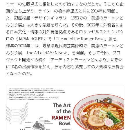
イナーの佐藤卓氏に相談したのが始まりなのだとか。そこから企
画が立ち上がり、ライターの橋本麻里氏と共に2014年に開催し
た、銀座松屋・デザインギャラリー1953での「美濃のラーメンど
んぶり展」は大きな話題を呼んだ。その後、2022年に外務省によ
る日本文化・情報の対外発信拠点であるロサンゼルスとサンパウ
ロの〈JAPAN HOUSE〉で「The Art of the Ramen Bowl」展を、
昨年の2024年には、岐阜県現代陶芸美術館で「美濃のラーメンど
んぶり展 The Art of RAMEN Bowl」を開催。そして今回、プロ
ジェクト開始から続く「アーティストラーメンどんぶり」に新た
に10名の出展作家を加え、展示内容も拡充しての大規模な展覧会
となったのだ。