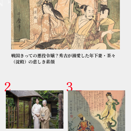
戦国きっての悪役令嬢？秀吉が溺愛した年下妻・茶々
（淀殿）の悲しき素顔