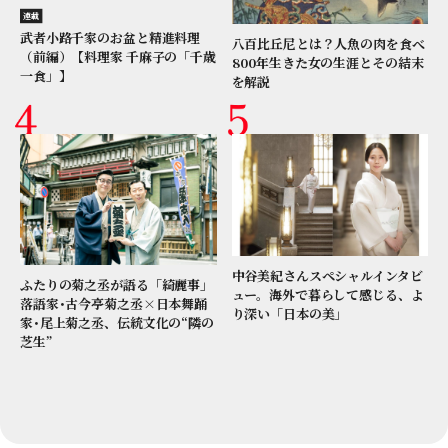
連載
武者小路千家のお盆と精進料理
八百比丘尼とは？人魚の肉を食べ
（前編）【料理家 千麻子の「千歳
800年生きた女の生涯とその結末
一食」】
を解説
中谷美紀さんスペシャルインタビ
ふたりの菊之丞が語る「綺麗事」
ュー。海外で暮らして感じる、よ
落語家･古今亭菊之丞×日本舞踊
り深い「日本の美」
家･尾上菊之丞、伝統文化の“隣の
芝生”