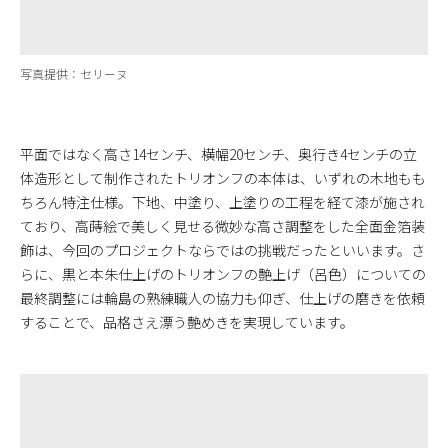
写真提供：セリーヌ
平面ではなく高さ14センチ、横幅20センチ、奥行き4センチの立
体造形として制作されたトリオンフの本体は、いずれの木地もも
ちろん特注仕様。下地、中塗り、上塗りの工程を経て漆が施され
ており、高蒔絵で美しく見せる微妙な高さ調整をした全面金箔装
飾は、今回のプロジェクトならではの挑戦だったといいます。さ
らに、黒と本朱仕上げのトリオンフの艶上げ（呂色）についての
最終調整には輪島の熟練職人の協力も仰ぎ、仕上げの磨きを依頼
することで、品格さえ漂う艶めきを実現しています。