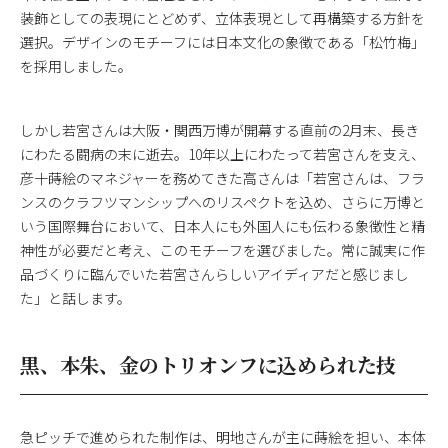
装飾としての表現にとどめず、立体表現として再構築する方針を
選択。デザインのモチーフには日本文化の象徴である「松竹梅」
を採用しました。
しかし若宮さんは大阪・関西万博が開幕する直前の2月末、長き
にわたる闘病の末に逝去。10年以上にわたって若宮さんを支え、
彦十蒔絵のマネジャーを務めてきた高さんは「若宮さんは、フラ
ンスのクラフツマンシップへのリスペクトを込め、さらに万博と
いう国際舞台において、日本人にも外国人にも伝わる象徴性と精
神性が必要だと考え、このモチーフを選びました。常に誠実に作
品づくりに臨んでいた若宮さんらしいアイディアだと感じまし
た」と話します。
黒、本朱、金のトリオンフに込められた技
急ピッチで進められた制作は、明地さんが主に蒔絵を担い、本体