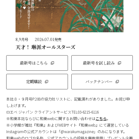
8,9月号
2026.07.01発売
天才！ 琳派オールスターズ
最新号はこちら
最新号を試し読み
定期購読
バックナンバー
本誌８・９月号P.208の協力社リストに、記載漏れがありました。お詫び申
し上げます。
ロエベ ジャパン クライアントサービスTEL03-6215-6116
※和樂本誌ならびに和樂webに関するお問い合わせは
こちら
。
※小学館が雑誌『和樂』およびWEBサイト『和樂web』にて運営している
Instagramの公式アカウントは「@warakumagazine」のみになります。
和樂webのロゴや名称、公式アカウントの投稿を無断使用しプレゼント企画