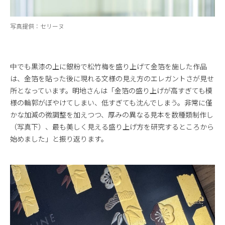
写真提供：セリーヌ
中でも黒漆の上に銀粉で松竹梅を盛り上げて金箔を施した作品
は、金箔を貼った後に現れる文様の見え方のエレガントさが見せ
所となっています。明地さんは「金箔の盛り上げが高すぎても模
様の輪郭がぼやけてしまい、低すぎても沈んでしまう。非常に僅
かな加減の微調整を加えつつ、厚みの異なる見本を数種類制作し
（写真下）、最も美しく見える盛り上げ方を研究するところから
始めました」と振り返ります。