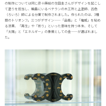
の制作については同じ彦十蒔絵の生田圭さんがデザインを起こし
て塗りを担当し、輪島にいるベテランの木工所と上塗師、呂色
（ろいろ）師による分業で制作されました。作られたのは、3種
類のトリオンフ。三つがデザイン——「品格」と「権威」を秘め
る漆黒、「再生」や「祈り」といった意味を持つ本朱、そして
「太陽」と「エネルギー」の象徴としての金——が選ばれまし
た。