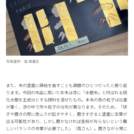
写真提供：高 禎蓮氏
また、朱の塗面に蒔絵を施すことも課題のひとつだったと振り返
ります。今回の作品に用いた本朱は漆に「水銀朱」と呼ばれる硫
化水銀を主成分とする顔料を混ぜたもの。本朱の色の粒子は比重
が重く、漆の中で所々粒子の分布が異なります。そのため、「研
ぎや磨きの際に色ムラが起きやすく、磨きすぎると塗面に支障が
出る可能性があり、しかし磨かなければ金粉が光らないという難
しいバランスの作業が必要でした」（高さん）。磨きながら常に