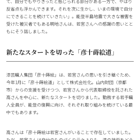
て、自分でもやりきったと感じられる部分がある一方で、やはり
反省点も浮かんできます。それを次に生かし、いまの環境で自分
にできることを続けていきたい」。能登半島地震で大きな被害を
受けた被災者でもある明地さんは、若宮さんへの感謝の思いとと
もにそう話しました。
新たなスタートを切った「彦十蒔絵道」
漆芸職人集団「彦十蒔絵」は、若宮さんの思いを引き継ぐため、
今年1月に「彦十蒔絵道」として株式会社化。山内財団（京都
市）からの支援を受けつつ、若宮さんから代表取締役を託された
高さんを中心に、新たなスタートを切りました。勤務する若手職
人全員が、能登の復興に向け、それぞれ取り組みを続けている最
中でもあります。
高さんは「彦十蒔絵は若宮さんがいることで存在していました。
ただ、若宮さんは自分のものづくり云々よりも、漆の技術をどう