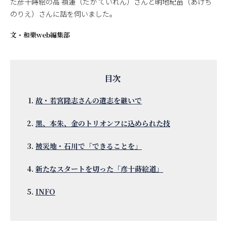
た彦十蒔絵の高 禎蓮（たか ていれん）さんと明地紀苗（あけち
のりえ）さんに話を伺いました。
文・
和樂web編集部
故・若宮隆志さんの遺志を継いで
黒、本朱、金のトリオンフに込められた技
被災地・石川で「できることを」
新たなスタートを切った「彦十蒔絵道」
INFO