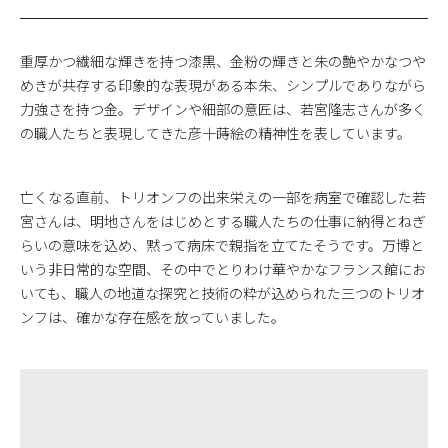
重厚かつ繊細な輝きを持つ漆黒、金粉の輝きと朱の艶やかなつや
めきが共存する印象的な表現がある本朱、シンプルでありながら
力強さを持つ金。デザインや細部の意匠は、若宮隆志さんが多く
の職人たちと表現してきた彦十蒔絵の精神性を表しています。
亡くなる直前、トリオンフの出来栄えの一部を病室で確認した若
宮さんは、明地さんをはじめとする職人たちの仕事に納得とねぎ
らいの意味を込め、黙って病床で親指を立てたそうです。万博と
いう非日常的な空間、その中でとりわけ華やかなフランス館にお
いても、職人の地道な探究と技術の粋が込められた三つのトリオ
ンフは、確かな存在感を放っていました。