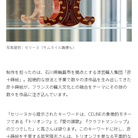
写真提供：セリーヌ（サムネイル画像も）
制作を担ったのは、石川県輪島市を拠点とする漆芸職人集団「彦
十蒔絵」。超絶的な技法と手業で数々の漆作品を生み出してきた
彦十蒔絵が、フランスの職人文化との融合をテーマにその技の
数々を作品に注ぎ込んでいます。
「セリーヌから提示されたキーワードは、CELINEの象徴的モチー
フである『トリオンフ』と『愛の讃歌』『クラフトマンシップ』
の三つでした」と高さんは語ります。このキーワードに対し、彦
十蒔絵を主宰する若宮隆志さんは、トリオンフを単なる平面的な