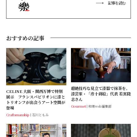
記事を読む
おすすめの記事
超絶技巧な見立て漆器で抹茶を。
CELINE 大阪・関西万博で特別
漆芸家・「彦十蒔絵」代表 若宮隆
展示 フランスパビリオンに漆と
志さん
トリオンフが出会うアート空間が
Gourmet
和樂web編集部
登場
Craftsmanship
石川ともみ